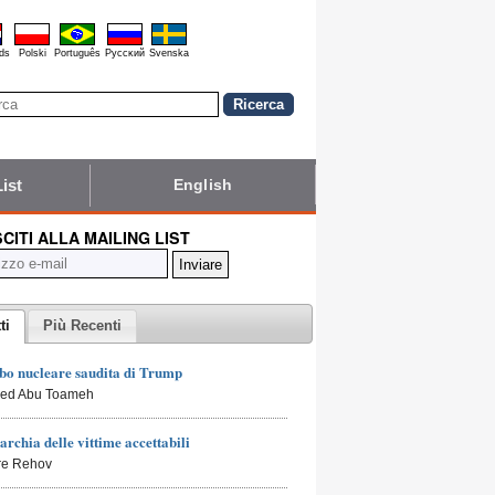
ds
Polski
Português
Pyccĸий
Svenska
List
English
SCITI ALLA MAILING LIST
ti
Più Recenti
bo nucleare saudita di Trump
led Abu Toameh
archia delle vittime accettabili
rre Rehov