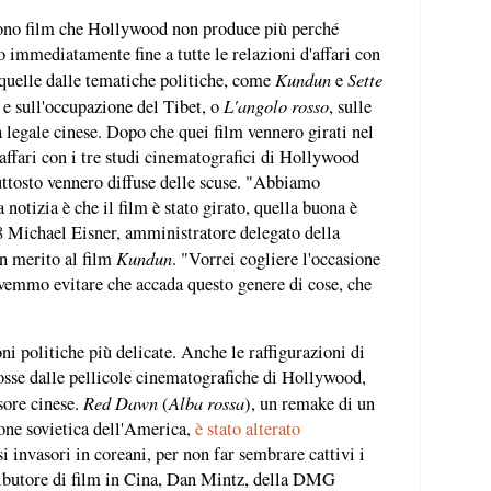
sono film che Hollywood non produce più perché
 immediatamente fine a tutte le relazioni d'affari con
Kundun
Sette
o quelle dalle tematiche politiche, come
e
L'angolo rosso
a e sull'occupazione del Tibet, o
, sulle
a legale cinese. Dopo che quei film vennero girati nel
'affari con i tre studi cinematografici di Hollywood
iuttosto vennero diffuse delle scuse. "Abbiamo
notizia è che il film è stato girato, quella buona è
 Michael Eisner, amministratore delegato della
Kundun
n merito al film
. "Vorrei cogliere l'occasione
ovemmo evitare che accada questo genere di cose, che
ni politiche più delicate. Anche le raffigurazioni di
mosse dalle pellicole cinematografiche di Hollywood,
Red Dawn
Alba rossa
sore cinese.
(
), un remake di un
one sovietica dell'America,
è stato alterato
i invasori in coreani, per non far sembrare cattivi i
tributore di film in Cina, Dan Mintz, della DMG