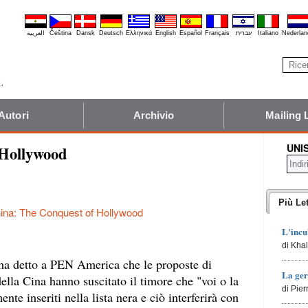
العربية
Čeština
Dansk
Deutsch
Ελληνικά
English
Español
Français
עברית
Italiano
Nederlan
Autori
Archivio
Mailing 
UNI
 Hollywood
Più Let
ina: The Conquest of Hollywood
L'incu
di Kha
ha detto a PEN America che le proposte di
La ger
 della Cina hanno suscitato il timore che "voi o la
di Pie
nte inseriti nella lista nera e ciò interferirà con