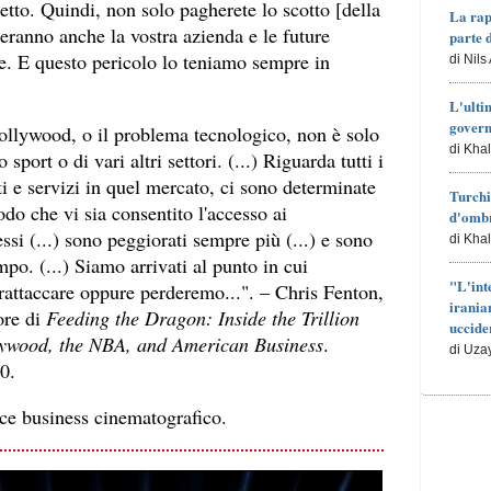
getto. Quindi, non solo pagherete lo scotto [della
La rap
eranno anche la vostra azienda e le future
parte 
te. E questo pericolo lo teniamo sempre in
di Nils
L'ulti
govern
ollywood, o il problema tecnologico, non è solo
di Kha
sport o di vari altri settori. (...) Riguarda tutti i
tti e servizi in quel mercato, ci sono determinate
Turchi
modo che vi sia consentito l'accesso ai
d'ombr
si (...) sono peggiorati sempre più (...) e sono
di Kha
po. (...) Siamo arrivati al punto in cui
"L'int
rattaccare oppure perderemo...". – Chris Fenton,
irania
ore di
Feeding the Dragon: Inside the Trillion
uccide
ywood, the NBA, and American Business
.
di Uza
0.
ice business cinematografico.