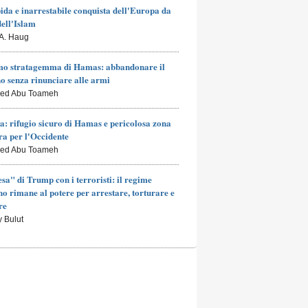
ida e inarrestabile conquista dell'Europa da
dell'Islam
 A. Haug
mo stratagemma di Hamas: abbandonare il
o senza rinunciare alle armi
led Abu Toameh
a: rifugio sicuro di Hamas e pericolosa zona
a per l'Occidente
led Abu Toameh
esa" di Trump con i terroristi: il regime
no rimane al potere per arrestare, torturare e
re
y Bulut