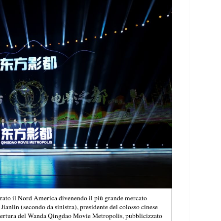
perato il Nord America divenendo il più grande mercato
ianlin (secondo da sinistra), presidente del colosso cinese
pertura del Wanda Qingdao Movie Metropolis, pubblicizzato