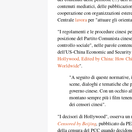
contenuti mediatici, delle pubblicazioni 
cooperazione con organizzazioni ester
Centrale
lavora
per "attuare gli orient
"I regolamenti e le procedure cinesi per
posizione del Partito Comunista cinese,
controllo sociale", nelle parole conten
dell'US-China Economic and Security 
Hollywood, Edited by China: How Chin
.
Worldwide
"
"A seguito di queste normative, i
scene, dialoghi e tematiche che 
governo cinese. Con un occhio all
montano sempre più i film tenend
dei censori cinesi".
"I decisori di Hollywood", osserva un 
Censored by Beijing
,
pubblicato da PE
della censura del PCC quando decidono 