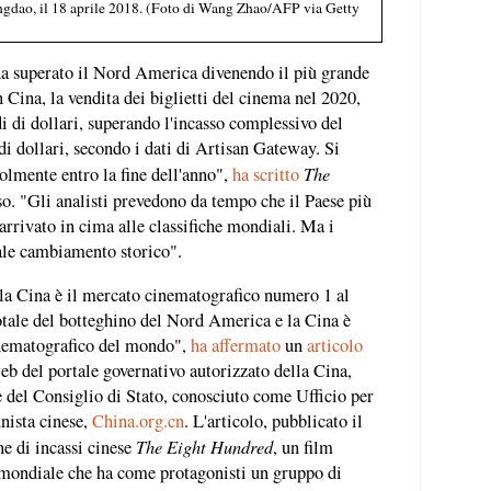
ngdao, il 18 aprile 2018. (Foto di Wang Zhao/AFP via Getty
 ha superato il Nord America divenendo il più grande
Cina, la vendita dei biglietti del cinema nel 2020,
di di dollari, superando l'incasso complessivo del
i dollari, secondo i dati di Artisan Gateway. Si
The
olmente entro la fine dell'anno",
ha scritto
so. "Gli analisti prevedono da tempo che il Paese più
rrivato in cima alle classifiche mondiali. Ma i
ale cambiamento storico".
i la Cina è il mercato cinematografico numero 1 al
otale del botteghino del Nord America e la Cina è
inematografico del mondo",
ha affermato
un
articolo
eb del portale governativo autorizzato della Cina,
e del Consiglio di Stato, conosciuto come Ufficio per
nista cinese,
China.org.cn
. L'articolo, pubblicato il
The Eight Hundred
ne di incassi cinese
, un film
mondiale che ha come protagonisti un gruppo di