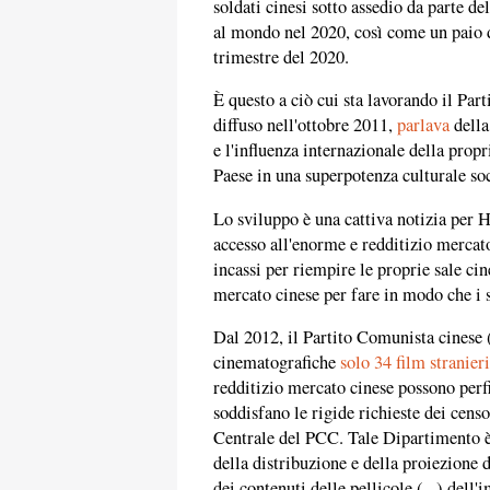
soldati cinesi sotto assedio da parte de
al mondo nel 2020, così come un paio di
trimestre del 2020.
È questo a ciò cui sta lavorando il Pa
diffuso nell'ottobre 2011,
parlava
della
e l'influenza internazionale della propr
Paese in una superpotenza culturale soc
Lo sviluppo è una cattiva notizia per 
accesso all'enorme e redditizio mercato
incassi per riempire le proprie sale c
mercato cinese per fare in modo che i s
Dal 2012, il Partito Comunista cinese 
cinematografiche
solo 34 film stranieri
redditizio mercato cinese possono perfi
soddisfano le rigide richieste dei cen
Centrale del PCC. Tale Dipartimento 
della distribuzione e della proiezione 
dei contenuti delle pellicole (...) dell'