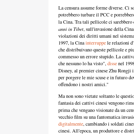
La censura assume forme diverse. Ci 
potrebbero turbare il PCC e porrebbero
la Cina. Tra tali pellicole ci sarebber
anni in Tibet
, sull'invasione della Cin
violazioni dei diritti umani nel sistem
1997, la Cina
interruppe
le relazioni d
che distribuivano queste pellicole e p
commesso un errore stupido. La cattiva 
che nessuno lo ha visto",
disse
nel 1998
Disney, al premier cinese Zhu Rongji i
per porgere le mie scuse e in futuro d
offendono i nostri amici."
Ma non sono vietate soltanto le questio
fantasia dei cattivi cinesi vengono ri
prima che vengano visionate da un cen
vecchio film su una fantomatica invasi
digitalmente
, cambiando i soldati cines
cinesi. All'epoca, un produttore e dis