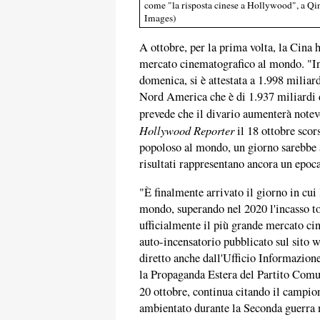
come "la risposta cinese a Hollywood", a Qi
Images)
A ottobre, per la prima volta, la Cina
mercato cinematografico al mondo. "In 
domenica, si è attestata a 1.998 miliar
Nord America che è di 1.937 miliardi d
prevede che il divario aumenterà notev
Hollywood Reporter
il 18 ottobre scor
popoloso al mondo, un giorno sarebbe a
risultati rappresentano ancora un epoc
"È finalmente arrivato il giorno in cu
mondo, superando nel 2020 l'incasso t
ufficialmente il più grande mercato c
auto-incensatorio pubblicato sul sito w
diretto anche dall'Ufficio Informazion
la Propaganda Estera del Partito Comu
20 ottobre, continua citando il campio
ambientato durante la Seconda guerra 