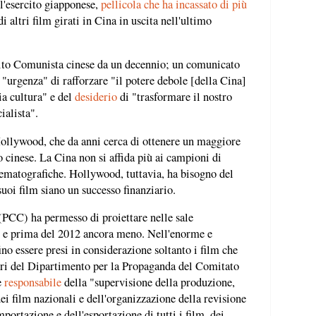
ll'esercito giapponese,
pellicola che ha incassato di più
 altri film girati in Cina in uscita nell'ultimo
rtito Comunista cinese da un decennio; un comunicato
 "urgenza" di rafforzare "il potere debole [della Cina]
ia cultura" e del
desiderio
di "trasformare il nostro
ialista".
Hollywood, che da anni cerca di ottenere un maggiore
 cinese. La Cina non si affida più ai campioni di
inematografiche. Hollywood, tuttavia, ha bisogno del
uoi film siano un successo finanziario.
(PCC) ha permesso di proiettare nelle sale
e prima del 2012 ancora meno. Nell'enorme e
no essere presi in considerazione soltanto i film che
sori del Dipartimento per la Propaganda del Comitato
è
responsabile
della "supervisione della produzione,
dei film nazionali e dell'organizzazione della revisione
importazione e dell'esportazione di tutti i film, dei