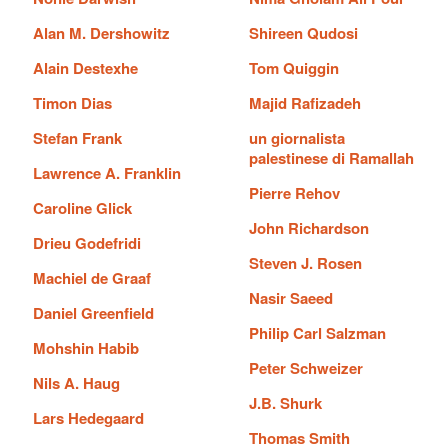
Alan M. Dershowitz
Shireen Qudosi
Alain Destexhe
Tom Quiggin
Timon Dias
Majid Rafizadeh
Stefan Frank
un giornalista
palestinese di Ramallah
Lawrence A. Franklin
Pierre Rehov
Caroline Glick
John Richardson
Drieu Godefridi
Steven J. Rosen
Machiel de Graaf
Nasir Saeed
Daniel Greenfield
Philip Carl Salzman
Mohshin Habib
Peter Schweizer
Nils A. Haug
J.B. Shurk
Lars Hedegaard
Thomas Smith