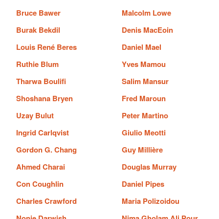
Bruce Bawer
Malcolm Lowe
Burak Bekdil
Denis MacEoin
Louis René Beres
Daniel Mael
Ruthie Blum
Yves Mamou
Tharwa Boulifi
Salim Mansur
Shoshana Bryen
Fred Maroun
Uzay Bulut
Peter Martino
Ingrid Carlqvist
Giulio Meotti
Gordon G. Chang
Guy Millière
Ahmed Charai
Douglas Murray
Con Coughlin
Daniel Pipes
Charles Crawford
Maria Polizoidou
Nonie Darwish
Nima Gholam Ali Pour