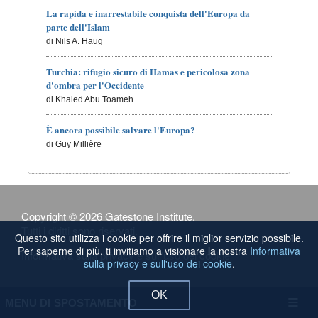
La rapida e inarrestabile conquista dell'Europa da
parte dell'Islam
di Nils A. Haug
Turchia: rifugio sicuro di Hamas e pericolosa zona
d'ombra per l'Occidente
di Khaled Abu Toameh
È ancora possibile salvare l'Europa?
di Guy Millière
Copyright © 2026 Gatestone Institute.
Tutti i diritti sono riservati.
Questo sito utilizza i cookie per offrire il miglior servizio possibile.
Per saperne di più, ti invitiamo a visionare la nostra
Informativa
Informativa sulla privacy e sull'uso dei cookie
sulla privacy e sull'uso dei cookie
.
OK
MENU DI SPOSTAMENTO