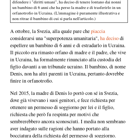
difendere i "diritti umani", ha deciso di tenere lontano dai nonni
un bambino di 6 anni che ha perso la madre e di trasferirlo in un
orfanotrofio in Ucraina. (L'immagine è puramente illustrativa e
non ritrae il bambino di cui si parla nell'articolo.)
A ottobre, la Svezia, alla quale pare che
piaccia
considerarsi una "superpotenza umanitaria",
ha deciso
di
espellere un bambino di 6 anni e di estradarlo in Ucraina.
Il piccolo era rimasto orfano di madre e il padre, che vive
in Ucraina, ha formalmente rinunciato alla custodia del
figlio davanti a un tribunale ucraino. Il bambino, di nome
Denis, non ha altri parenti in Ucraina, pertanto dovrebbe
finire in orfanotrofio.
Nel 2015, la madre di Denis lo portò con sé in Svezia,
dove già vivevano i suoi genitori, e fece richiesta per
ottenere un permesso di soggiorno per lei e il figlio,
richiesta che però fu respinta per motivi che
sembrerebbero ancora sconosciuti. I media non sembrano
aver indagato sulle ragioni che hanno portato alla
bocciatura della richiesta del permesso di soggiorno.