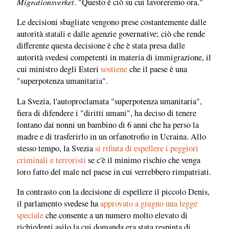
Migrationsverket
. "Questo è ciò su cui lavoreremo ora."
Le decisioni sbagliate vengono prese costantemente dalle
autorità statali e dalle agenzie governative; ciò che rende
differente questa decisione è che è stata presa dalle
autorità svedesi competenti in materia di immigrazione, il
cui ministro degli Esteri
sostiene
che il paese è una
"superpotenza umanitaria".
La Svezia, l'autoproclamata "superpotenza umanitaria",
fiera di difendere i "diritti umani", ha deciso di tenere
lontano dai nonni un bambino di 6 anni che ha perso la
madre e di trasferirlo in un orfanotrofio in Ucraina. Allo
stesso tempo, la Svezia
si rifiuta di espellere i peggiori
criminali e terroristi
se c'è il minimo rischio che venga
loro fatto del male nel paese in cui verrebbero rimpatriati.
In contrasto con la decisione di espellere il piccolo Denis,
il parlamento svedese ha
approvato a giugno una legge
speciale
che consente a un numero molto elevato di
richiedenti asilo la cui domanda era stata respinta di