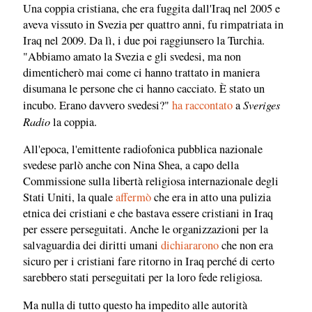
Una coppia cristiana, che era fuggita dall'Iraq nel 2005 e
aveva vissuto in Svezia per quattro anni, fu rimpatriata in
Iraq nel 2009. Da lì, i due poi raggiunsero la Turchia.
"Abbiamo amato la Svezia e gli svedesi, ma non
dimenticherò mai come ci hanno trattato in maniera
disumana le persone che ci hanno cacciato. È stato un
Sveriges
incubo. Erano davvero svedesi?"
ha raccontato
a
Radio
la coppia.
All'epoca, l'emittente radiofonica pubblica nazionale
svedese parlò anche con Nina Shea, a capo della
Commissione sulla libertà religiosa internazionale degli
Stati Uniti, la quale
affermò
che era in atto una pulizia
etnica dei cristiani e che bastava essere cristiani in Iraq
per essere perseguitati. Anche le organizzazioni per la
salvaguardia dei diritti umani
dichiararono
che non era
sicuro per i cristiani fare ritorno in Iraq perché di certo
sarebbero stati perseguitati per la loro fede religiosa.
Ma nulla di tutto questo ha impedito alle autorità