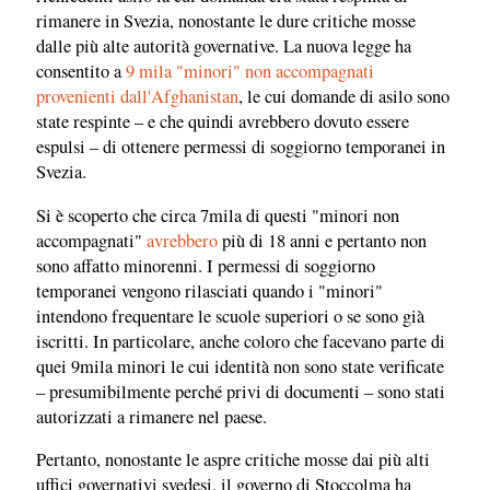
rimanere in Svezia, nonostante le dure critiche mosse
dalle più alte autorità governative. La nuova legge ha
consentito a
9 mila "minori" non accompagnati
provenienti dall'Afghanistan
, le cui domande di asilo sono
state respinte – e che quindi avrebbero dovuto essere
espulsi – di ottenere permessi di soggiorno temporanei in
Svezia.
Si è scoperto che circa 7mila di questi "minori non
accompagnati"
avrebbero
più di 18 anni e pertanto non
sono affatto minorenni. I permessi di soggiorno
temporanei vengono rilasciati quando i "minori"
intendono frequentare le scuole superiori o se sono già
iscritti. In particolare, anche coloro che facevano parte di
quei 9mila minori le cui identità non sono state verificate
– presumibilmente perché privi di documenti – sono stati
autorizzati a rimanere nel paese.
Pertanto, nonostante le aspre critiche mosse dai più alti
uffici governativi svedesi, il governo di Stoccolma ha