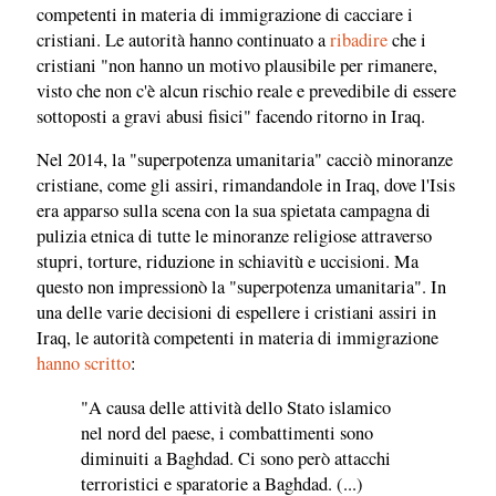
competenti in materia di immigrazione di cacciare i
cristiani. Le autorità hanno continuato a
ribadire
che i
cristiani "non hanno un motivo plausibile per rimanere,
visto che non c'è alcun rischio reale e prevedibile di essere
sottoposti a gravi abusi fisici" facendo ritorno in Iraq.
Nel 2014, la "superpotenza umanitaria" cacciò minoranze
cristiane, come gli assiri, rimandandole in Iraq, dove l'Isis
era apparso sulla scena con la sua spietata campagna di
pulizia etnica di tutte le minoranze religiose attraverso
stupri, torture, riduzione in schiavitù e uccisioni. Ma
questo non impressionò la "superpotenza umanitaria". In
una delle varie decisioni di espellere i cristiani assiri in
Iraq, le autorità competenti in materia di immigrazione
hanno scritto
:
"A causa delle attività dello Stato islamico
nel nord del paese, i combattimenti sono
diminuiti a Baghdad. Ci sono però attacchi
terroristici e sparatorie a Baghdad. (...)