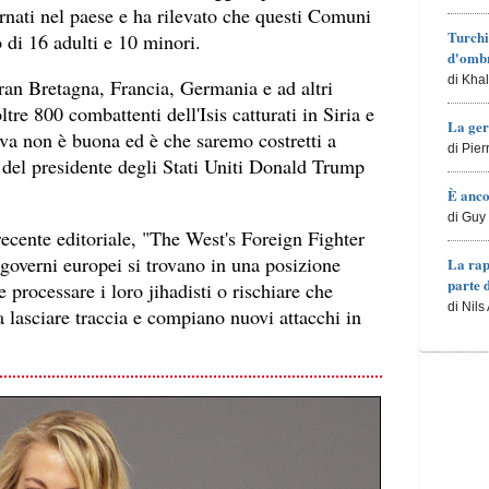
ornati nel paese e ha rilevato che questi Comuni
Turchi
 di 16 adulti e 10 minori.
d'ombr
di Kha
ran Bretagna, Francia, Germania e ad altri
ltre 800 combattenti dell'Isis catturati in Siria e
La ger
ativa non è buona ed è che saremo costretti a
di Pie
er del presidente degli Stati Uniti Donald Trump
È anco
di Guy 
recente editoriale, "The West's Foreign Fighter
governi europei si trovano in una posizione
La rap
parte 
e processare i loro jihadisti o rischiare che
di Nils
a lasciare traccia e compiano nuovi attacchi in