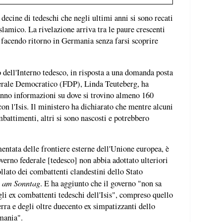
 decine di tedeschi che negli ultimi anni si sono recati
islamico. La rivelazione arriva tra le paure crescenti
o facendo ritorno in Germania senza farsi scoprire
o dell'Interno tedesco, in risposta a una domanda posta
iberale Democratico (FDP), Linda Teuteberg, ha
hanno informazioni su dove si trovino almeno 160
on l'Isis. Il ministero ha dichiarato che mentre alcuni
battimenti, altri si sono nascosti e potrebbero
entata delle frontiere esterne dell'Unione europea, è
verno federale [tedesco] non abbia adottato ulteriori
llato dei combattenti clandestini dello Stato
 am Sonntag
. E ha aggiunto che il governo "non sa
li ex combattenti tedeschi dell'Isis", compreso quello
erra e degli oltre duecento ex simpatizzanti dello
mania".