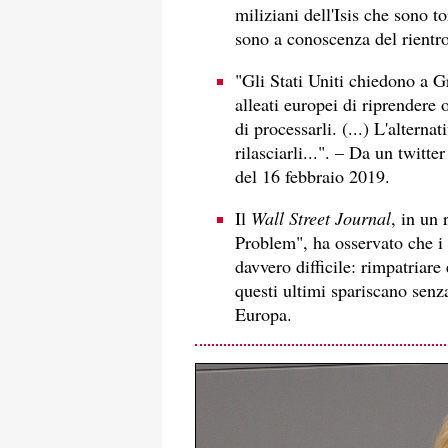
miliziani dell'Isis che sono t
sono a conoscenza del rientro
"Gli Stati Uniti chiedono a G
alleati europei di riprendere o
di processarli. (...) L'altern
rilasciarli...". – Da un twitt
del 16 febbraio 2019.
Il
Wall Street Journal
, in un 
Problem", ha osservato che i 
davvero difficile: rimpatriare 
questi ultimi spariscano senz
Europa.