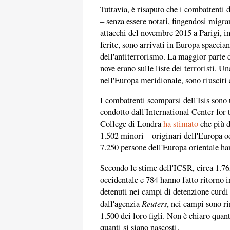
Tuttavia, è risaputo che i combattenti
– senza essere notati, fingendosi migran
attacchi del novembre 2015 a Parigi, in
ferite, sono arrivati in Europa spaccia
dell'antiterrorismo. La maggior parte d
nove erano sulle liste dei terroristi. Un
nell'Europa meridionale, sono riusciti
I combattenti scomparsi dell'Isis sono
condotto dall'International Center for
College di Londra
ha stimato
che più d
1.502 minori – originari dell'Europa oc
7.250 persone dell'Europa orientale han
Secondo le stime dell'ICSR, circa 1.76
occidentale e 784 hanno fatto ritorno 
detenuti nei campi di detenzione curdi 
Reuters
dall'agenzia
, nei campi sono ri
1.500 dei loro figli. Non è chiaro quant
quanti si siano nascosti.