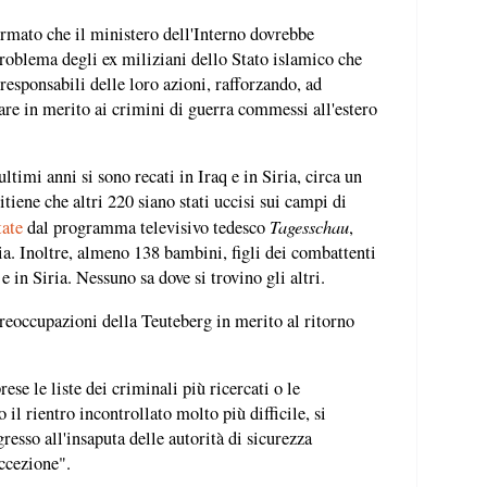
ermato che il ministero dell'Interno dovrebbe
problema degli ex miliziani dello Stato islamico che
responsabili delle loro azioni, rafforzando, ad
are in merito ai crimini di guerra commessi all'estero
ltimi anni si sono recati in Iraq e in Siria, circa un
tiene che altri 220 siano stati uccisi sui campi di
Tagesschau
tate
dal programma televisivo tedesco
,
ria. Inoltre, almeno 138 bambini, figli dei combattenti
 e in Siria. Nessuno sa dove si trovino gli altri.
reoccupazioni della Teuteberg in merito al ritorno
ese le liste dei criminali più ricercati o le
 il rientro incontrollato molto più difficile, si
resso all'insaputa delle autorità di sicurezza
ccezione".