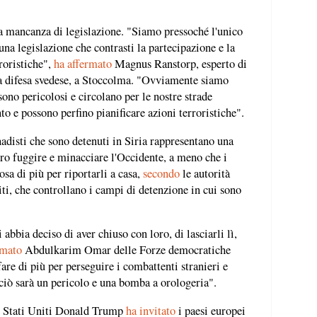
lla mancanza di legislazione. "Siamo pressoché l'unico
na legislazione che contrasti la partecipazione e la
roristiche",
ha affermato
Magnus Ranstorp, esperto di
la difesa svedese, a Stoccolma. "Ovviamente siamo
sono pericolosi e circolano per le nostre strade
to e possono perfino pianificare azioni terroristiche".
ihadisti che sono detenuti in Siria rappresentano una
ro fuggire e minacciare l'Occidente, a meno che i
sa di più per riportarli a casa,
secondo
le autorità
iti, che controllano i campi di detenzione in cui sono
bbia deciso di aver chiuso con loro, di lasciarli lì,
rmato
Abdulkarim Omar delle Forze democratiche
fare di più per perseguire i combattenti stranieri e
i ciò sarà un pericolo e una bomba a orologeria".
li Stati Uniti Donald Trump
ha invitato
i paesi europei