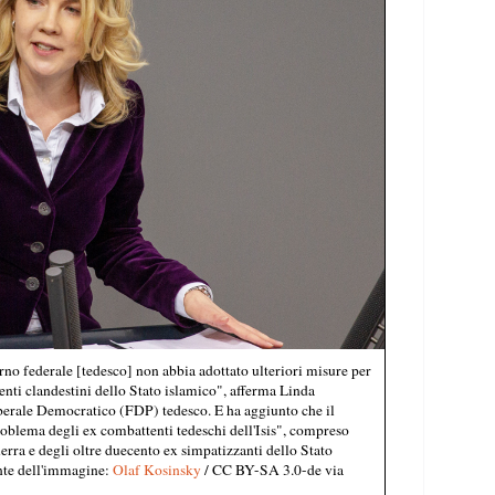
no federale [tedesco] non abbia adottato ulteriori misure per
enti clandestini dello Stato islamico", afferma Linda
iberale Democratico (FDP) tedesco. E ha aggiunto che il
oblema degli ex combattenti tedeschi dell'Isis", compreso
uerra e degli oltre duecento ex simpatizzanti dello Stato
nte dell'immagine:
Olaf Kosinsky
/ CC BY-SA 3.0-de via