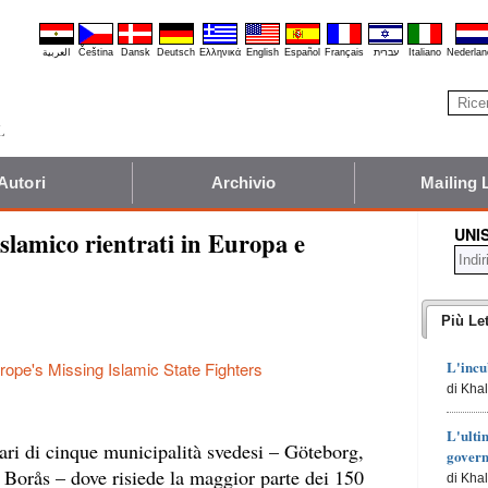
العربية
Čeština
Dansk
Deutsch
Ελληνικά
English
Español
Français
עברית
Italiano
Nederlan
Autori
Archivio
Mailing 
UNI
islamico rientrati in Europa e
Più Let
L'incu
rope's Missing Islamic State Fighters
di Kha
L'ulti
ari di cinque municipalità svedesi – Göteborg,
govern
orås – dove risiede la maggior parte dei 150
di Kha