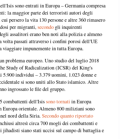
 dell'Isis sono entrati in Europa – Germania compresa
ti: la maggior parte dei terroristi autori degli
 cui persero la vita 130 persone e altre 360 rimasero
ndosi per migranti,
secondo
gli inquirenti
egli assalitori erano ben noti alla polizia e almeno
a volta passati attraverso i confini porosi dell'UE
 a viaggiare impunemente in tutta Europa.
 un problema europeo. Uno studio del luglio 2018
 the Study of Radicalization (ICSR) del King's
i 5.900 individui – 3.379 uomini, 1.023 donne e
cidentale si sono uniti allo Stato islamico. Altre
no ingrossato le file del gruppo.
5 combattenti dell'Isis
sono tornati
in Europa
in Europa orientale. Almeno 800 miliziani sono
nel nord della Siria.
Secondo quanto riportato
nchiusi altresì circa 700 mogli dei combattenti e
i jihadisti siano stati uccisi sul campo di battaglia e