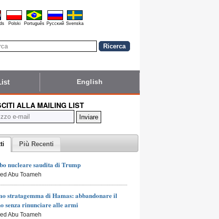
ds
Polski
Português
Pyccĸий
Svenska
List
English
SCITI ALLA MAILING LIST
ti
Più Recenti
bo nucleare saudita di Trump
led Abu Toameh
mo stratagemma di Hamas: abbandonare il
o senza rinunciare alle armi
led Abu Toameh