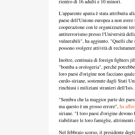
rientro di 16 adulti e 10 minori.
L'apparente apatia è stata attribuita a
paese dell'Unione europea a non avere u
cooperazione con le organizzazioni ter
antiterrorismo presso l'Università del
vulnerabili", ha aggiunto. "Quelli che 
possono svolgere attività di reclutamen
Inoltre, centinaia di foreign fighters j
"bomba a orologeria", perché potrebbe
loro paesi d'origine non facciano qualco
curdo-siriane, sostenute dagli Stati Un
rinchiusi i miliziani stranieri dell'Isis.
"Sembra che la maggior parte dei paesi a
ma questo è un grosso errore",
ha affe
siriane. "I loro paesi d'origine devono 
riabilitare le loro famiglie, altriment
Nel febbraio scorso, il presidente deg