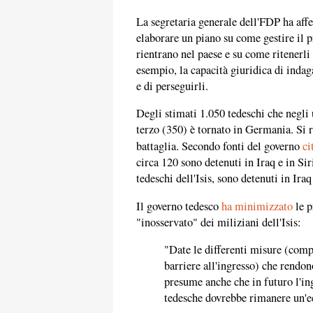
La segretaria generale dell'FDP ha aff
elaborare un piano su come gestire il 
rientrano nel paese e su come ritenerli 
esempio, la capacità giuridica di indag
e di perseguirli.
Degli stimati 1.050 tedeschi che negli u
terzo (350) è tornato in Germania. Si ri
battaglia. Secondo fonti del governo
ci
circa 120 sono detenuti in Iraq e in Si
tedeschi dell'Isis, sono detenuti in Iraq
Il governo tedesco
ha minimizzato
le p
"inosservato" dei miliziani dell'Isis:
"Date le differenti misure (compr
barriere all'ingresso) che rendono
presume anche che in futuro l'ing
tedesche dovrebbe rimanere un'e