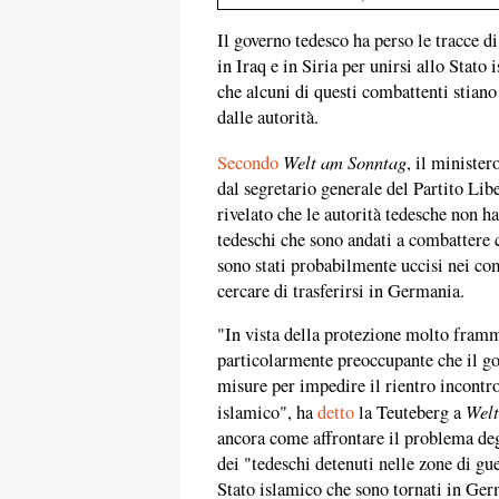
Il governo tedesco ha perso le tracce di
in Iraq e in Siria per unirsi allo Stato 
che alcuni di questi combattenti stian
dalle autorità.
Welt am Sonntag
Secondo
, il minister
dal segretario generale del Partito L
rivelato che le autorità tedesche non 
tedeschi che sono andati a combattere c
sono stati probabilmente uccisi nei com
cercare di trasferirsi in Germania.
"In vista della protezione molto framm
particolarmente preoccupante che il go
misure per impedire il rientro incontro
Welt
islamico", ha
detto
la Teuteberg a
ancora come affrontare il problema deg
dei "tedeschi detenuti nelle zone di gu
Stato islamico che sono tornati in Ger