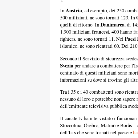
Austria
In
, ad esempio, dei 250 combat
500 miliziani, ne sono tornati 123. In
Danimarca
quelli di ritorno. In
, di 14
francesi
1.900 miliziani
, 400 hanno fat
Paesi 
fighters, ne sono tornati 11. Nei
islamico, ne sono rientrati 60. Dei 21
Secondo il Servizio di sicurezza svedes
Svezia
per andare a combattere per l'Isi
centinaio di questi miliziani sono mort
informazioni su dove si trovino gli altr
Tra i 35 e i 40 combattenti sono rient
nessuno di loro e potrebbe non saper
dell'emittente televisiva pubblica sve
Il canale tv ha intervistato i funziona
Stoccolma, Örebro, Malmö e Borås – do
dell'Isis che sono tornati nel paese e
ha