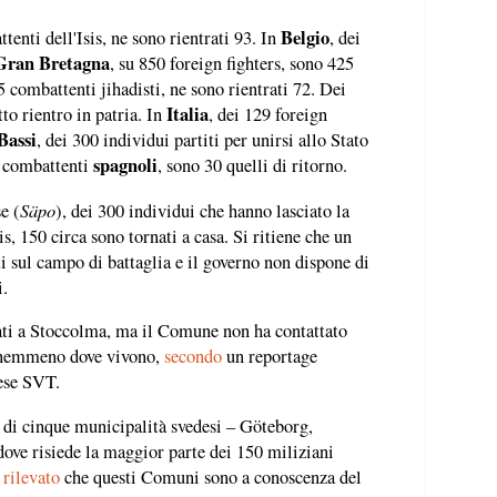
Belgio
tenti dell'Isis, ne sono rientrati 93. In
, dei
Gran Bretagna
, su 850 foreign fighters, sono 425
5 combattenti jihadisti, ne sono rientrati 72. Dei
Italia
to rientro in patria. In
, dei 129 foreign
Bassi
, dei 300 individui partiti per unirsi allo Stato
spagnoli
0 combattenti
, sono 30 quelli di ritorno.
Säpo
e (
), dei 300 individui che hanno lasciato la
s, 150 circa sono tornati a casa. Si ritiene che un
i sul campo di battaglia e il governo non dispone di
i.
rati a Stoccolma, ma il Comune non ha contattato
e nemmeno dove vivono,
secondo
un reportage
dese SVT.
ri di cinque municipalità svedesi – Göteborg,
ve risiede la maggior parte dei 150 miliziani
 rilevato
che questi Comuni sono a conoscenza del