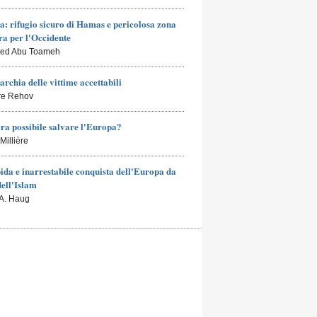
a: rifugio sicuro di Hamas e pericolosa zona
a per l'Occidente
led Abu Toameh
archia delle vittime accettabili
rre Rehov
ra possibile salvare l'Europa?
Millière
ida e inarrestabile conquista dell'Europa da
dell'Islam
 A. Haug