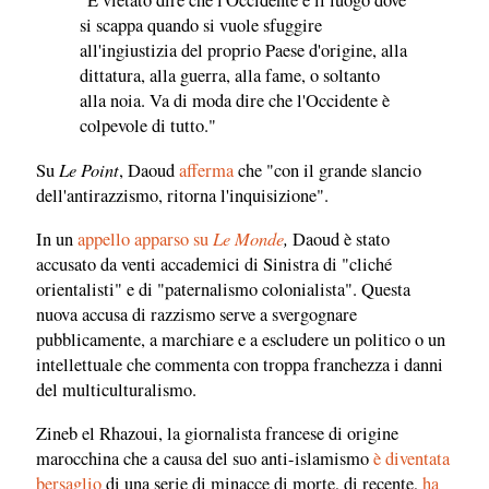
"È vietato dire che l'Occidente è il luogo dove
si scappa quando si vuole sfuggire
all'ingiustizia del proprio Paese d'origine, alla
dittatura, alla guerra, alla fame, o soltanto
alla noia. Va di moda dire che l'Occidente è
colpevole di tutto."
Le Point
Su
, Daoud
afferma
che "con il grande slancio
dell'antirazzismo, ritorna l'inquisizione".
Le Monde
,
In un
appello apparso su
Daoud è stato
accusato da venti accademici di Sinistra di "cliché
orientalisti" e di "paternalismo colonialista". Questa
nuova accusa di razzismo serve a svergognare
pubblicamente, a marchiare e a escludere un politico o un
intellettuale che commenta con troppa franchezza i danni
del multiculturalismo.
Zineb el Rhazoui, la giornalista francese di origine
marocchina che a causa del suo anti-islamismo
è diventata
bersaglio
di una serie di minacce di morte, di recente,
ha