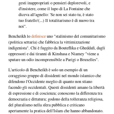
gesti inappropriati o pensieri deplorevoli, e
d'insistere, come il lupo di La Fontaine che
diceva all'agnello: 'Se non sei stato tu, è stato
tuo fratello'(...) Il totalitarismo è di nuovo tra
noi".
Bencheikh lo
definisce
uno "stalinismo del comunitarismo
(politica settaria) che fabbrica la vittimizzazione
indigenista". Chi è fuggito da Bouteflika e Gheddafi, dagli
oppressori e dai tiranni di Kinshasa e Niamey "viene a
sputare un odio incomprensibile a Parigi o Bruxelles".
L'articolo di Bencheikh è solo un esempio di un
coraggioso gruppo di dissidenti nel mondo islamico che
difendono l'Occidente meglio di quanto non stiano
facendo gli occidentali. Questi dissidenti amano la libertà
di espressione e di coscienza; conoscono la differenza tra
democrazia e dittatura; godono della tolleranza religiosa,
del pluralismo nella sfera pubblica e criticano
apertamente la pratica dell'Islam che hanno abbandonato.