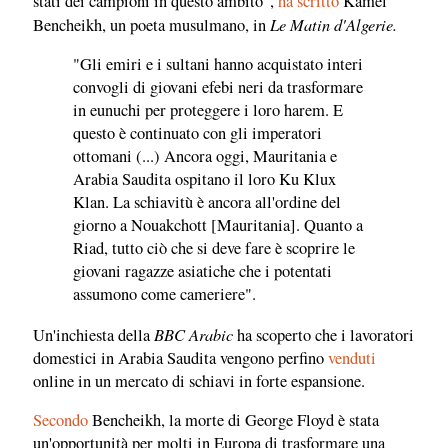
stati dei campioni in questo ambito",
ha scritto
Kamel
Le Matin d'Algerie.
Bencheikh, un poeta musulmano, in
"Gli emiri e i sultani hanno acquistato interi
convogli di giovani efebi neri da trasformare
in eunuchi per proteggere i loro harem. E
questo è continuato con gli imperatori
ottomani (...) Ancora oggi, Mauritania e
Arabia Saudita ospitano il loro Ku Klux
Klan. La schiavitù è ancora all'ordine del
giorno a Nouakchott [Mauritania]. Quanto a
Riad, tutto ciò che si deve fare è scoprire le
giovani ragazze asiatiche che i potentati
assumono come cameriere".
BBC Arabic
Un'inchiesta della
ha scoperto che i lavoratori
domestici in Arabia Saudita vengono perfino
venduti
online in un mercato di schiavi in forte espansione.
Secondo
Bencheikh, la morte di George Floyd è stata
un'opportunità per molti in Europa di trasformare una