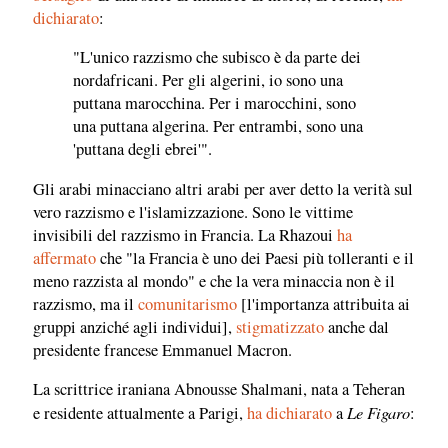
dichiarato
:
"L'unico razzismo che subisco è da parte dei
nordafricani. Per gli algerini, io sono una
puttana marocchina. Per i marocchini, sono
una puttana algerina. Per entrambi, sono una
'puttana degli ebrei'".
Gli arabi minacciano altri arabi per aver detto la verità sul
vero razzismo e l'islamizzazione. Sono le vittime
invisibili del razzismo in Francia. La Rhazoui
ha
affermato
che "la Francia è uno dei Paesi più tolleranti e il
meno razzista al mondo" e che la vera minaccia non è il
razzismo, ma il
comunitarismo
[l'importanza attribuita ai
gruppi anziché agli individui],
stigmatizzato
anche dal
presidente francese Emmanuel Macron.
La scrittrice iraniana Abnousse Shalmani, nata a Teheran
Le Figaro
e residente attualmente a Parigi,
ha dichiarato
a
: