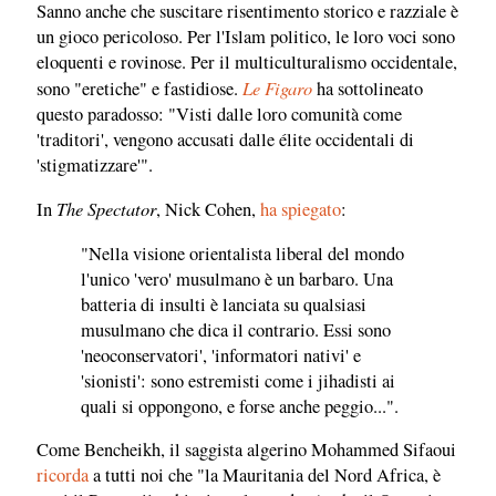
Sanno anche che suscitare risentimento storico e razziale è
un gioco pericoloso. Per l'Islam politico, le loro voci sono
eloquenti e rovinose. Per il multiculturalismo occidentale,
Le Figaro
sono "eretiche" e fastidiose.
ha sottolineato
questo paradosso: "Visti dalle loro comunità come
'traditori', vengono accusati dalle élite occidentali di
'stigmatizzare'".
The Spectator
In
, Nick Cohen,
ha spiegato
:
"Nella visione orientalista liberal del mondo
l'unico 'vero' musulmano è un barbaro. Una
batteria di insulti è lanciata su qualsiasi
musulmano che dica il contrario. Essi sono
'neoconservatori', 'informatori nativi' e
'sionisti': sono estremisti come i jihadisti ai
quali si oppongono, e forse anche peggio...".
Come Bencheikh, il saggista algerino Mohammed Sifaoui
ricorda
a tutti noi che "la Mauritania del Nord Africa, è