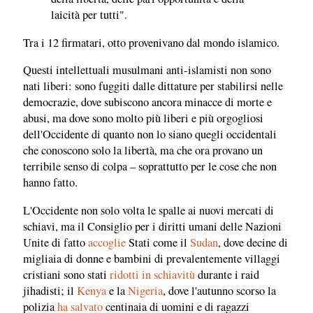
laicità per tutti".
Tra i 12 firmatari, otto provenivano dal mondo islamico.
Questi intellettuali musulmani anti-islamisti non sono
nati liberi: sono fuggiti dalle dittature per stabilirsi nelle
democrazie, dove subiscono ancora minacce di morte e
abusi, ma dove sono molto più liberi e più orgogliosi
dell'Occidente di quanto non lo siano quegli occidentali
che conoscono solo la libertà, ma che ora provano un
terribile senso di colpa – soprattutto per le cose che non
hanno fatto.
L'Occidente non solo volta le spalle ai nuovi mercati di
schiavi, ma il Consiglio per i diritti umani delle Nazioni
Unite di fatto
accoglie
Stati come il
Sudan
, dove decine di
migliaia di donne e bambini di prevalentemente villaggi
cristiani sono stati
ridotti in schiavitù
durante i raid
jihadisti; il
Kenya
e la
Nigeria
, dove l'autunno scorso la
polizia
ha salvato
centinaia di uomini e di ragazzi