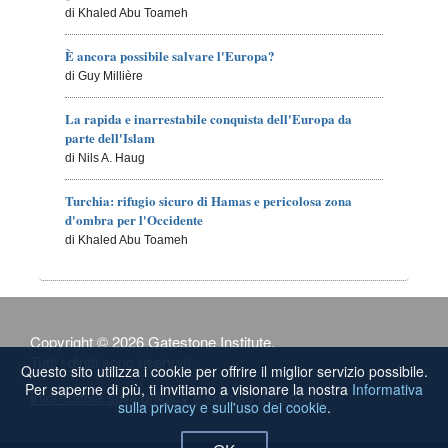
di Khaled Abu Toameh
È ancora possibile salvare l'Europa?
di Guy Millière
La rapida e inarrestabile conquista dell'Europa da
parte dell'Islam
di Nils A. Haug
Turchia: rifugio sicuro di Hamas e pericolosa zona
d'ombra per l'Occidente
di Khaled Abu Toameh
Copyright © 2026 Gatestone Institute.
Tutti i diritti sono riservati.
Questo sito utilizza i cookie per offrire il miglior servizio possibile.
Per saperne di più, ti invitiamo a visionare la nostra
Informativa
Informativa sulla privacy e sull'uso dei cookie
sulla privacy e sull'uso dei cookie
.