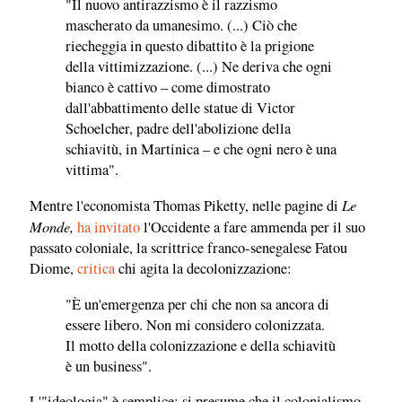
"Il nuovo antirazzismo è il razzismo
mascherato da umanesimo. (...) Ciò che
riecheggia in questo dibattito è la prigione
della vittimizzazione. (...) Ne deriva che ogni
bianco è cattivo – come dimostrato
dall'abbattimento delle statue di Victor
Schoelcher, padre dell'abolizione della
schiavitù, in Martinica – e che ogni nero è una
vittima".
Le
Mentre l'economista Thomas Piketty, nelle pagine di
Monde,
ha invitato
l'Occidente a fare ammenda per il suo
passato coloniale, la scrittrice franco-senegalese Fatou
Diome,
critica
chi agita la decolonizzazione:
"È un'emergenza per chi che non sa ancora di
essere libero. Non mi considero colonizzata.
Il motto della colonizzazione e della schiavitù
è un business".
L'"ideologia" è semplice: si presume che il colonialismo