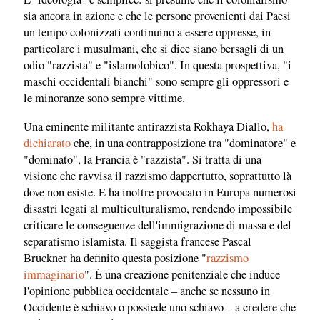
sia ancora in azione e che le persone provenienti dai Paesi
un tempo colonizzati continuino a essere oppresse, in
particolare i musulmani, che si dice siano bersagli di un
odio "razzista" e "islamofobico". In questa prospettiva, "i
maschi occidentali bianchi" sono sempre gli oppressori e
le minoranze sono sempre vittime.
Una eminente militante antirazzista Rokhaya Diallo,
ha
dichiarato
che, in una contrapposizione tra "dominatore" e
"dominato", la Francia è "razzista". Si tratta di una
visione che ravvisa il razzismo dappertutto, soprattutto là
dove non esiste. E ha inoltre provocato in Europa numerosi
disastri legati al multiculturalismo, rendendo impossibile
criticare le conseguenze dell'immigrazione di massa e del
separatismo islamista. Il saggista francese Pascal
Bruckner ha definito questa posizione "
razzismo
immaginario
". È una creazione penitenziale che induce
l'opinione pubblica occidentale – anche se nessuno in
Occidente è schiavo o possiede uno schiavo – a credere che