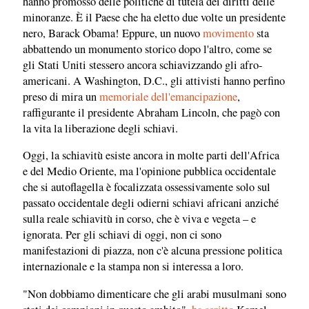
hanno promosso delle politiche di tutela dei diritti delle
minoranze. È il Paese che ha eletto due volte un presidente
nero, Barack Obama! Eppure, un nuovo
movimento
sta
abbattendo un monumento storico dopo l'altro, come se
gli Stati Uniti stessero ancora schiavizzando gli afro-
americani. A Washington, D.C., gli attivisti hanno perfino
preso di mira un
memoriale dell'emancipazione
,
raffigurante il presidente Abraham Lincoln, che pagò con
la vita la liberazione degli schiavi.
Oggi, la schiavitù esiste ancora in molte parti dell'Africa
e del Medio Oriente, ma l'opinione pubblica occidentale
che si autoflagella è focalizzata ossessivamente solo sul
passato occidentale degli odierni schiavi africani anziché
sulla reale schiavitù in corso, che è viva e vegeta – e
ignorata. Per gli schiavi di oggi, non ci sono
manifestazioni di piazza, non c'è alcuna pressione politica
internazionale e la stampa non si interessa a loro.
"Non dobbiamo dimenticare che gli arabi musulmani sono