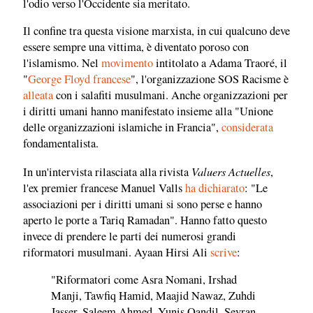
l'odio verso l'Occidente sia meritato.
Il confine tra questa visione marxista, in cui qualcuno deve
essere sempre una vittima, è diventato poroso con
l'islamismo. Nel
movimento
intitolato a Adama Traoré, il
"
George Floyd francese
", l'organizzazione SOS Racisme è
alleata
con i salafiti musulmani. Anche organizzazioni per
i diritti umani hanno manifestato insieme alla "Unione
delle organizzazioni islamiche in Francia",
considerata
fondamentalista.
Valuers Actuelles
In un'intervista rilasciata alla rivista
,
l'ex premier francese Manuel Valls
ha dichiarato
: "Le
associazioni per i diritti umani si sono perse e hanno
aperto le porte a Tariq Ramadan". Hanno fatto questo
invece di prendere le parti dei numerosi grandi
riformatori musulmani. Ayaan Hirsi Ali
scrive
:
"Riformatori come Asra Nomani, Irshad
Manji, Tawfiq Hamid, Maajid Nawaz, Zuhdi
Jasser, Saleem Ahmed, Yunis Qandil, Seyran