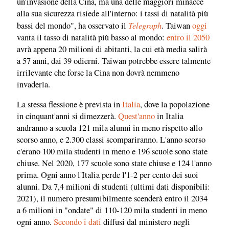
un'invasione della Cina, ma una delle maggiori minacce
alla sua sicurezza risiede all'interno: i tassi di natalità più
Telegraph
bassi del mondo", ha osservato il
. Taiwan
oggi
vanta il tasso di natalità più basso al mondo:
entro il 2050
avrà appena 20 milioni di abitanti, la cui età media salirà
a 57 anni, dai 39 odierni. Taiwan potrebbe essere talmente
irrilevante che forse la Cina non dovrà nemmeno
invaderla.
La stessa flessione è prevista in
Italia
, dove la popolazione
in cinquant'anni si dimezzerà.
Quest'anno
in Italia
andranno a scuola 121 mila alunni in meno rispetto allo
scorso anno, e 2.300 classi scompariranno. L'anno scorso
c'erano 100 mila studenti in meno e 196 scuole sono state
chiuse. Nel 2020, 177 scuole sono state chiuse e 124 l'anno
prima. Ogni anno l'Italia perde l'1-2 per cento dei suoi
alunni. Da 7,4 milioni di studenti (ultimi dati disponibili:
2021), il numero presumibilmente scenderà entro il 2034
a 6 milioni in "ondate" di 110-120 mila studenti in meno
ogni anno.
Secondo i dati
diffusi dal ministero negli