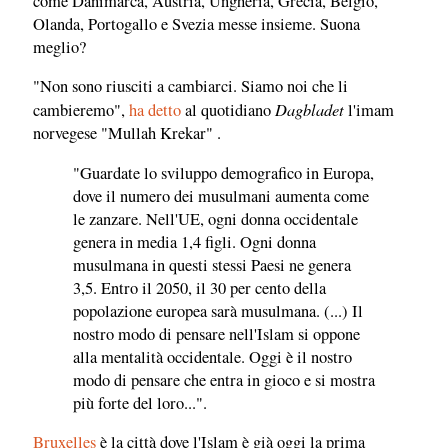
come Danimarca, Austria, Ungheria, Grecia, Belgio,
Olanda, Portogallo e Svezia messe insieme. Suona
meglio?
"Non sono riusciti a cambiarci. Siamo noi che li
Dagbladet
cambieremo",
ha detto
al quotidiano
l'imam
norvegese "Mullah Krekar" .
"Guardate lo sviluppo demografico in Europa,
dove il numero dei musulmani aumenta come
le zanzare. Nell'UE, ogni donna occidentale
genera in media 1,4 figli. Ogni donna
musulmana in questi stessi Paesi ne genera
3,5. Entro il 2050, il 30 per cento della
popolazione europea sarà musulmana. (...) Il
nostro modo di pensare nell'Islam si oppone
alla mentalità occidentale. Oggi è il nostro
modo di pensare che entra in gioco e si mostra
più forte del loro...".
Bruxelles
è la città dove l'Islam è già oggi la prima