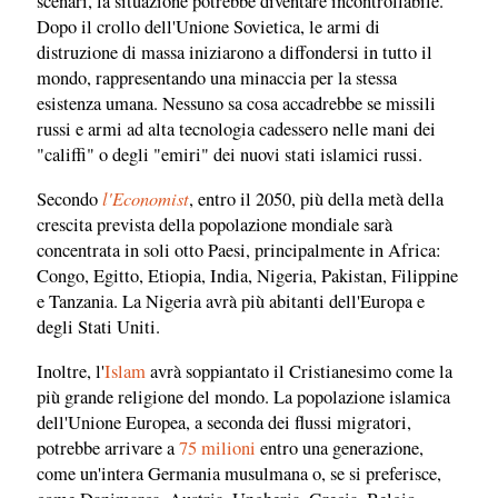
scenari, la situazione potrebbe diventare incontrollabile.
Dopo il crollo dell'Unione Sovietica, le armi di
distruzione di massa iniziarono a diffondersi in tutto il
mondo, rappresentando una minaccia per la stessa
esistenza umana. Nessuno sa cosa accadrebbe se missili
russi e armi ad alta tecnologia cadessero nelle mani dei
"califfi" ​​o degli "emiri" dei nuovi stati islamici russi.
l'Economist
Secondo
, entro il 2050, più della metà della
crescita prevista della popolazione mondiale sarà
concentrata in soli otto Paesi, principalmente in Africa:
Congo, Egitto, Etiopia, India, Nigeria, Pakistan, Filippine
e Tanzania. La Nigeria avrà più abitanti dell'Europa e
degli Stati Uniti.
Inoltre, l'
Islam
avrà soppiantato il Cristianesimo come la
più grande religione del mondo. La popolazione islamica
dell'Unione Europea, a seconda dei flussi migratori,
potrebbe arrivare a
75 milioni
entro una generazione,
come un'intera Germania musulmana o, se si preferisce,