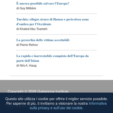
È ancora possibile salvare l'Europa?
di Guy Millière
Turchia: rifugio sicuro di Hamas e pericolosa zona
d'ombra per l'Occidente
di Khaled Abu Toameh
La gerarchia delle vittime accettabili
di Pierre Rehov
La rapida e inarrestabile conquista dell'Europa da
parte dell'Islam
di Nils A. Haug
Copyright © 2026 Gatestone Institute.
Tutti i diritti sono riservati.
Questo sito utilizza i cookie per offrire il miglior servizio possibile.
Per saperne di più, ti invitiamo a visionare la nostra
Informativa
Informativa sulla privacy e sull'uso dei cookie
sulla privacy e sull'uso dei cookie
.