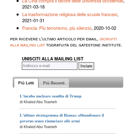
La Cina compra il favore delle università occidentali
,
2021-03-18
La trasformazione religiosa delle scuole francesi
,
2021-01-31
Francia: Più terrorismo, più silenzio
, 2020-10-02
per ricevere l'ultimo articolo per email,
iscriviti
alla mailing list
togratuita del gatestone institute.
UNISCITI ALLA MAILING LIST
Più Letti
Più Recenti
L'incubo nucleare saudita di Trump
di Khaled Abu Toameh
L'ultimo stratagemma di Hamas: abbandonare il
governo senza rinunciare alle armi
di Khaled Abu Toameh