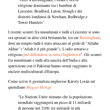
religione dominante tra i bambini di
Leicester, Bradford, Luton, Slough e dei
distretti londinesi di Newham, Redbridge e
Tower Hamlets".
I recenti scontri fra musulmani e indù a Leicester si sono
ora spostati in altre città britanniche, tra cui
Birmingham
,
dove un tempio indù è stato attaccato al grido di "Allahu
Akbar" ("Allah è il più grande"). L'odio settario e
religioso
può diffondersi in tutta l'Inghilterra
". Gli scontri
fra musulmani e indù alla nascita dell'India e alla
spartizione con il Pakistan hanno ormai raggiunto le
enclave multiculturali d'Europa.
Come scrive il giornalista ungherese Károly Lorán sul
Magyar Hirlap
quotidiano
:
"Le Nazioni Unite stimano che la popolazione
mondiale raggiungerà un picco di 11 miliardi
di persone nel 2100, tre miliardi in più