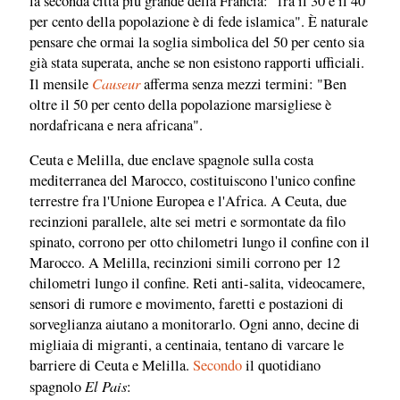
la seconda città più grande della Francia: "fra il 30 e il 40
per cento della popolazione è di fede islamica". È naturale
pensare che ormai la soglia simbolica del 50 per cento sia
già stata superata, anche se non esistono rapporti ufficiali.
Causeur
Il mensile
afferma senza mezzi termini: "Ben
oltre il 50 per cento della popolazione marsigliese è
nordafricana e nera africana".
Ceuta e Melilla, due enclave spagnole sulla costa
mediterranea del Marocco, costituiscono l'unico confine
terrestre fra l'Unione Europea e l'Africa. A Ceuta, due
recinzioni parallele, alte sei metri e sormontate da filo
spinato, corrono per otto chilometri lungo il confine con il
Marocco. A Melilla, recinzioni simili corrono per 12
chilometri lungo il confine. Reti anti-salita, videocamere,
sensori di rumore e movimento, faretti e postazioni di
sorveglianza aiutano a monitorarlo. Ogni anno, decine di
migliaia di migranti, a centinaia, tentano di varcare le
barriere di Ceuta e Melilla.
Secondo
il quotidiano
El Pais
spagnolo
: