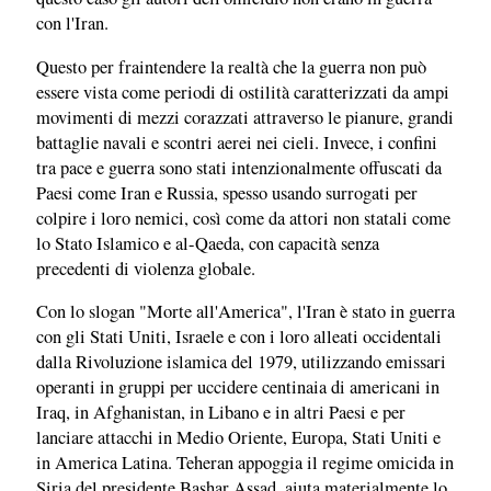
con l'Iran.
Questo per fraintendere la realtà che la guerra non può
essere vista come periodi di ostilità caratterizzati da ampi
movimenti di mezzi corazzati attraverso le pianure, grandi
battaglie navali e scontri aerei nei cieli. Invece, i confini
tra pace e guerra sono stati intenzionalmente offuscati da
Paesi come Iran e Russia, spesso usando surrogati per
colpire i loro nemici, così come da attori non statali come
lo Stato Islamico e al-Qaeda, con capacità senza
precedenti di violenza globale.
Con lo slogan "Morte all'America", l'Iran è stato in guerra
con gli Stati Uniti, Israele e con i loro alleati occidentali
dalla Rivoluzione islamica del 1979, utilizzando emissari
operanti in gruppi per uccidere centinaia di americani in
Iraq, in Afghanistan, in Libano e in altri Paesi e per
lanciare attacchi in Medio Oriente, Europa, Stati Uniti e
in America Latina. Teheran appoggia il regime omicida in
Siria del presidente Bashar Assad, aiuta materialmente lo