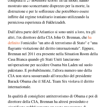
compiuta il 27 novembre scorso. In tal modo, hanno
mostrato uno sconcertante disprezzo per la morte, la
distruzione e per le sofferenze che potrebbero essere
inflitte dal regime totalitario iraniano utilizzando la
perniciosa esperienza di Fakhrizadeh.
Dall'altra parte dell'Atlantico si sono uniti a loro, tra gli
altri, l'ex direttore della CIA John O. Brennan, che
ha
definito
l'omicidio "un atto di terrorismo di Stato" e "una
flagrante violazione del diritto internazionale". Eppure,
Brennan nel 2011 era presente nella Situation Room della
Casa Bianca quando gli Stati Uniti lanciarono
un'operazione per uccidere Osama bin Laden sul suolo
pakistano. E probabilmente, l'allora numero uno della
CIA non stava sussurrando all'orecchio del presidente
Barack Obama che il SEAL Team Six violava il diritto
internazionale.
In qualità di consigliere antiterrorismo di Obama e poi di
direttore della CIA, Brennan ha altresì presieduto e