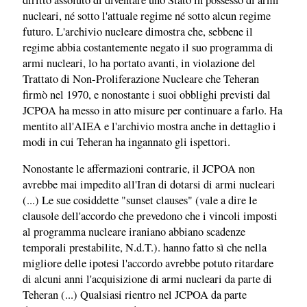
nucleari, né sotto l'attuale regime né sotto alcun regime
futuro. L'archivio nucleare dimostra che, sebbene il
regime abbia costantemente negato il suo programma di
armi nucleari, lo ha portato avanti, in violazione del
Trattato di Non-Proliferazione Nucleare che Teheran
firmò nel 1970, e nonostante i suoi obblighi previsti dal
JCPOA ha messo in atto misure per continuare a farlo. Ha
mentito all'AIEA e l'archivio mostra anche in dettaglio i
modi in cui Teheran ha ingannato gli ispettori.
Nonostante le affermazioni contrarie, il JCPOA non
avrebbe mai impedito all'Iran di dotarsi di armi nucleari
(...) Le sue cosiddette "sunset clauses" (vale a dire le
clausole dell'accordo che prevedono che i vincoli imposti
al programma nucleare iraniano abbiano scadenze
temporali prestabilite, N.d.T.). hanno fatto sì che nella
migliore delle ipotesi l'accordo avrebbe potuto ritardare
di alcuni anni l'acquisizione di armi nucleari da parte di
Teheran (...) Qualsiasi rientro nel JCPOA da parte