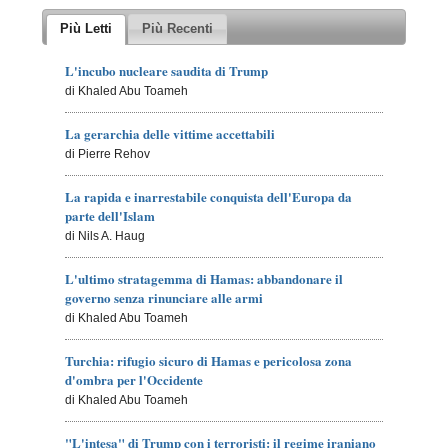
Più Letti
Più Recenti
L'incubo nucleare saudita di Trump
di Khaled Abu Toameh
La gerarchia delle vittime accettabili
di Pierre Rehov
La rapida e inarrestabile conquista dell'Europa da
parte dell'Islam
di Nils A. Haug
L'ultimo stratagemma di Hamas: abbandonare il
governo senza rinunciare alle armi
di Khaled Abu Toameh
Turchia: rifugio sicuro di Hamas e pericolosa zona
d'ombra per l'Occidente
di Khaled Abu Toameh
"L'intesa" di Trump con i terroristi: il regime iraniano