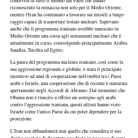
condivisa in tutto il mondo dai Paesi che hanno
riconosciuto la minaccia non solo per il Medio Oriente,
mentre l'Iran ha continuato a lavorare sui missili a lungo
raggio capaci di trasportare testate nucleari. Sapevano
anche che il programma iraniano avrebbe innescato in
Medio Oriente una corsa agli armamenti nucleari che è
attualmente in corso, coinvolgendo principalmente Arabia
Saudita, Turchia ed Egitto.
La paura del programma nucleare iraniano, così come la
sua aggressione regionale e globale, è stata il principale
incentivo ad anni di cooperazione nell'ombra tra i Paesi
arabi e Israele, una cooperazione che di recente è maturata
apertamente negli Accordi di Abramo. Dal momento che
Obama non è riuscito a offrire un sostegno agli arabi
contro l'aggressione iraniana, questi ultimi hanno visto
Israele come l'unico Paese da cui poter dipendere per la
protezione.
L'Iran non abbandonerà mai quello che considera il suo
diritto assoluto di diventare uno Stato in possesso di armi