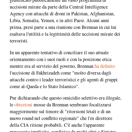
giustificato pubblicamente un vasto programma di
uccisioni mirate da parte della Central Intelligence
Agency con attacchi di droni in Pakistan, Afghanistan,
Libia, Somalia, Yemen, e in altri Paesi. Alcuni anni
prima, presi parte a una riunione con Brennan in cui lui
esaltava l'utilità e la legittimità delle uccisioni mirate dei
terroristi.
In un apparente tentativo di conciliare il suo attuale
orientamento con i suoi ruoli e con la posizione etica
mentre era al servizio del governo, Brennan
ha definito
l'uccisione di Fakhrizadeh come "molto diversa dagli
attacchi contro i leader terroristici e gli agenti di gruppi
come al-Qaeda e lo Stato Islamico".
Pur dichiarando che questo omicidio selettivo era illegale,
le
obiezioni
mosse da Brennan sembrano focalizzarsi
maggiormente sul timore di "ritorsioni letali e di un
nuovo round nel conflitto regionale" che l'ex direttore
della CIA ritiene probabili. C'è anche l'apparente
messaggio implicito, condiviso da molti altri a Sinistra,