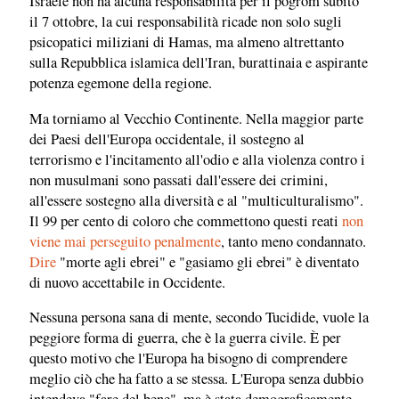
Israele non ha alcuna responsabilità per il pogrom subito
il 7 ottobre, la cui responsabilità ricade non solo sugli
psicopatici miliziani di Hamas, ma almeno altrettanto
sulla Repubblica islamica dell'Iran, burattinaia e aspirante
potenza egemone della regione.
Ma torniamo al Vecchio Continente. Nella maggior parte
dei Paesi dell'Europa occidentale, il sostegno al
terrorismo e l'incitamento all'odio e alla violenza contro i
non musulmani sono passati dall'essere dei crimini,
all'essere sostegno alla diversità e al "multiculturalismo".
Il 99 per cento di coloro che commettono questi reati
non
viene mai perseguito penalmente
, tanto meno condannato.
Dire
"morte agli ebrei" e "gasiamo gli ebrei" è diventato
di nuovo accettabile in Occidente.
Nessuna persona sana di mente, secondo Tucidide, vuole la
peggiore forma di guerra, che è la guerra civile. È per
questo motivo che l'Europa ha bisogno di comprendere
meglio ciò che ha fatto a se stessa. L'Europa senza dubbio