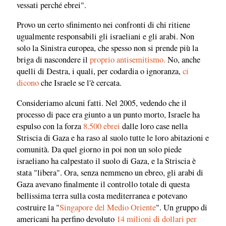
vessati perché ebrei".
Provo un certo sfinimento nei confronti di chi ritiene
ugualmente responsabili gli israeliani e gli arabi. Non
solo la Sinistra europea, che spesso non si prende più la
briga di nascondere il
proprio antisemitismo.
No, anche
quelli di Destra, i quali, per codardia o ignoranza,
ci
dicono
che Israele se l'è cercata.
Consideriamo alcuni fatti. Nel 2005, vedendo che il
processo di pace era giunto a un punto morto, Israele ha
espulso con la forza
8.500 ebrei
dalle loro case nella
Striscia di Gaza e ha raso al suolo tutte le loro abitazioni e
comunità. Da quel giorno in poi non un solo piede
israeliano ha calpestato il suolo di Gaza, e la Striscia è
stata "libera". Ora, senza nemmeno un ebreo, gli arabi di
Gaza avevano finalmente il controllo totale di questa
bellissima terra sulla costa mediterranea e potevano
costruire la "
Singapore del Medio Oriente
". Un gruppo di
americani ha perfino devoluto
14 milioni di dollari per