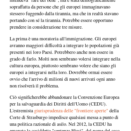
intendeva "fare del bene", ma è stata demograficamente
sopraffatta da persone che gli europei immaginavano
stessero fuggendo dalla tirannia, ma che in realtà stavano
portando con sé la tirannia. Potrebbe essere opportuno
prendere in considerazione tre misure.
La prima è una moratoria all'immigrazione. Gli europei
avranno maggiori difficoltà a integrare le popolazioni già
presenti nei loro Paesi. Potrebbero anche non essere in
grado di farlo. Molti non sembrano volersi integrare nella
cultura europea, piuttosto sembrano volere che siano gli
europei a integrarsi nella loro. Dovrebbe ormai essere
ovvio che l'arrivo di milioni di nuovi arrivati ​​ogni anno
non risolverà il problema.
Ciò significherebbe abbandonare la Convenzione Europea
per la salvaguardia dei Diritti dell'Uomo (CEDU).
L'estremista
giurisprudenza delle "frontiere aperte"
della
Corte di Strasburgo impedisce qualsiasi messa a punto di
una politica razionale di asilo. Nel 2012, la CEDU ha
emanato la cosiddetta "sentenza Hirsi", dal nome del caso