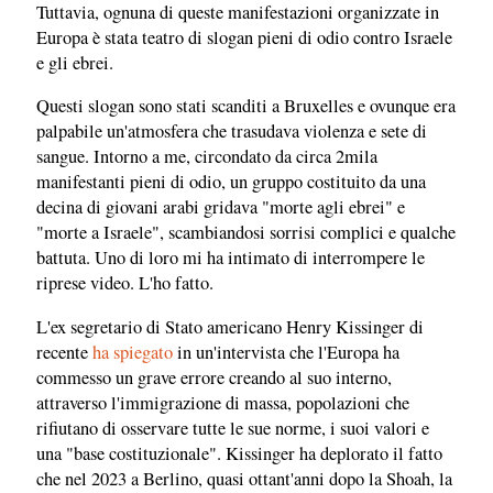
Tuttavia, ognuna di queste manifestazioni organizzate in
Europa è stata teatro di slogan pieni di odio contro Israele
e gli ebrei.
Questi slogan sono stati scanditi a Bruxelles e ovunque era
palpabile un'atmosfera che trasudava violenza e sete di
sangue. Intorno a me, circondato da circa 2mila
manifestanti pieni di odio, un gruppo costituito da una
decina di giovani arabi gridava "morte agli ebrei" e
"morte a Israele", scambiandosi sorrisi complici e qualche
battuta. Uno di loro mi ha intimato di interrompere le
riprese video. L'ho fatto.
L'ex segretario di Stato americano Henry Kissinger di
recente
ha spiegato
in un'intervista che l'Europa ha
commesso un grave errore creando al suo interno,
attraverso l'immigrazione di massa, popolazioni che
rifiutano di osservare tutte le sue norme, i suoi valori e
una "base costituzionale". Kissinger ha deplorato il fatto
che nel 2023 a Berlino, quasi ottant'anni dopo la Shoah, la