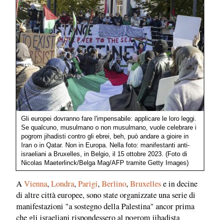
Gli europei dovranno fare l'impensabile: applicare le loro leggi.
Se qualcuno, musulmano o non musulmano, vuole celebrare i
pogrom jihadisti contro gli ebrei, beh, può andare a gioire in
Iran o in Qatar. Non in Europa. Nella foto: manifestanti anti-
israeliani a Bruxelles, in Belgio, il 15 ottobre 2023. (Foto di
Nicolas Maeterlinck/Belga Mag/AFP tramite Getty Images)
A
Vienna
,
Londra
,
Parigi
,
Berlino
,
Bruxelles
e in decine
di altre città europee, sono state organizzate una serie di
manifestazioni "a sostegno della Palestina" ancor prima
che gli israeliani rispondessero al pogrom jihadista