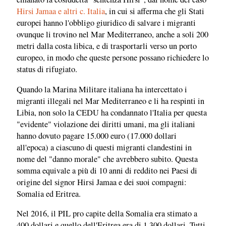
Hirsi Jamaa e altri c. Italia
, in cui si afferma che gli Stati
europei hanno l'obbligo giuridico di salvare i migranti
ovunque li trovino nel Mar Mediterraneo, anche a soli 200
metri dalla costa libica, e di trasportarli verso un porto
europeo, in modo che queste persone possano richiedere lo
status di rifugiato.
Quando la Marina Militare italiana ha intercettato i
migranti illegali nel Mar Mediterraneo e li ha respinti in
Libia, non solo la CEDU ha condannato l'Italia per questa
"evidente" violazione dei diritti umani, ma gli italiani
hanno dovuto pagare 15.000 euro (17.000 dollari
all'epoca) a ciascuno di questi migranti clandestini in
nome del "danno morale" che avrebbero subito. Questa
somma equivale a più di 10 anni di reddito nei Paesi di
origine del signor Hirsi Jamaa e dei suoi compagni:
Somalia ed Eritrea.
Nel 2016, il PIL pro capite della Somalia era stimato a
400 dollari e quello dell'Eritrea era di 1.300 dollari. Tutti,