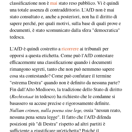
classificazione non è
mai
stato reso pubblico. Vi è quindi
una totale assenza di contraddittorio. L'AfD non è mai
stato consultato e, anche a posteriori, non ha il diritto di
sapere perché, per quali motivi, sulla base di quali prove e
documenti, è stato scomunicato dalla sfera "democratica"
tedesca.
L'AfD è quindi costretto a
ricorrere
ai tribunali per
opporsi a questa etichetta. Come può l'AfD contestare
efficacemente una classificazione quando i documenti
rimangono segreti, tanto che non può nemmeno sapere
cosa sta contestando? Come può confutare il termine
"estrema Destra" quando non è definito da nessuna parte?
Fin dall'Alto Medioevo, la tradizione dello Stato di diritto
Rechtsstaat
(
in tedesco) ha richiesto che le condanne si
basassero su accuse precise e rigorosamente definite.
Nullum crimen, nulla poena sine lege,
ossia "nessun reato,
nessuna pena senza legge". Il fatto che l'AfD difenda
posizioni più "di Destra" rispetto ad altri partiti è
sufficiente a giustificare un'etichetta? Poiché il