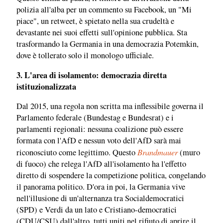
polizia all'alba per un commento su Facebook, un "Mi
piace", un retweet, è spietato nella sua crudeltà e
devastante nei suoi effetti sull'opinione pubblica. Sta
trasformando la Germania in una democrazia Potemkin,
dove è tollerato solo il monologo ufficiale.
3. L'area di isolamento: democrazia diretta
istituzionalizzata
Dal 2015, una regola non scritta ma inflessibile governa il
Parlamento federale (Bundestag e Bundesrat) e i
parlamenti regionali: nessuna coalizione può essere
formata con l'AfD e nessun voto dell'AfD sarà mai
Brandmauer
riconosciuto come legittimo. Questo
(muro
di fuoco) che relega l'AfD all'isolamento ha l'effetto
diretto di sospendere la competizione politica, congelando
il panorama politico. D'ora in poi, la Germania vive
nell'illusione di un'alternanza tra Socialdemocratici
(SPD) e Verdi da un lato e Cristiano-democratici
(CDU/CSU) dall'altro, tutti uniti nel rifiuto di aprire il