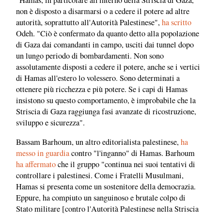
"Hamas, in particolare all'interno della Striscia di Gaza,
non è disposto a disarmarsi o a cedere il potere ad altre
autorità, soprattutto all'Autorità Palestinese",
ha scritto
Odeh. "Ciò è confermato da quanto detto alla popolazione
di Gaza dai comandanti in campo, usciti dai tunnel dopo
un lungo periodo di bombardamenti. Non sono
assolutamente disposti a cedere il potere, anche se i vertici
di Hamas all'estero lo volessero. Sono determinati a
ottenere più ricchezza e più potere. Se i capi di Hamas
insistono su questo comportamento, è improbabile che la
Striscia di Gaza raggiunga fasi avanzate di ricostruzione,
sviluppo e sicurezza".
Bassam Barhoum, un altro editorialista palestinese,
ha
messo in guardia
contro "l'inganno" di Hamas. Barhoum
ha affermato
che il gruppo "continua nei suoi tentativi di
controllare i palestinesi. Come i Fratelli Musulmani,
Hamas si presenta come un sostenitore della democrazia.
Eppure, ha compiuto un sanguinoso e brutale colpo di
Stato militare [contro l'Autorità Palestinese nella Striscia