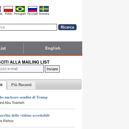
ds
Polski
Português
Pyccĸий
Svenska
List
English
SCITI ALLA MAILING LIST
ti
Più Recenti
bo nucleare saudita di Trump
led Abu Toameh
archia delle vittime accettabili
rre Rehov