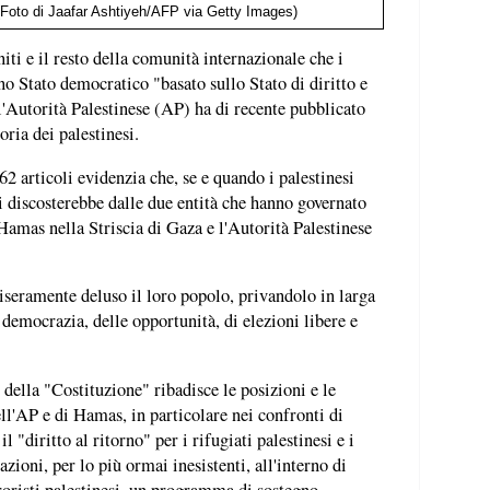
(Foto di Jaafar Ashtiyeh/AFP via Getty Images)
iti e il resto della comunità internazionale che i
no Stato democratico "basato sullo Stato di diritto e
l'Autorità Palestinese (AP) ha di recente pubblicato
oria dei palestinesi.
62 articoli evidenzia che, se e quando i palestinesi
i discosterebbe dalle due entità che hanno governato
Hamas nella Striscia di Gaza e l'Autorità Palestinese
seramente deluso il loro popolo, privandolo in larga
 democrazia, delle opportunità, di elezioni libere e
 della "Costituzione" ribadisce le posizioni e le
ell'AP e di Hamas, in particolare nei confronti di
l "diritto al ritorno" per i rifugiati palestinesi e i
azioni, per lo più ormai inesistenti, all'interno di
erroristi palestinesi, un programma di sostegno