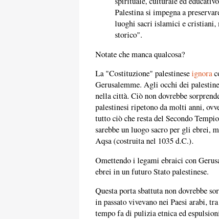
spirituale, culturale ed educativ
Palestina si impegna a preservare
luoghi sacri islamici e cristiani,
storico".
Notate che manca qualcosa?
La "Costituzione" palestinese
ignora
co
Gerusalemme. Agli occhi dei palestines
nella città. Ciò non dovrebbe sorprend
palestinesi ripetono da molti anni, ov
tutto ciò che resta del Secondo Tempio
sarebbe un luogo sacro per gli ebrei, 
Aqsa (costruita nel 1035 d.C.).
Omettendo i legami ebraici con Gerusa
ebrei in un futuro Stato palestinese.
Questa porta sbattuta non dovrebbe sor
in passato vivevano nei Paesi arabi, tra
tempo fa di pulizia etnica ed espulsioni