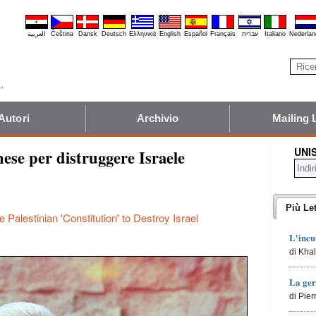
العربية
Čeština
Dansk
Deutsch
Ελληνικά
English
Español
Français
עברית
Italiano
Nederlan
Autori
Archivio
Mailing 
UNI
ese per distruggere Israele
Più Let
e Palestinian 'Constitution' to Destroy Israel
L'incu
di Kha
La ger
di Pie