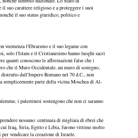
o, nonché simbolo nazionale. Lo Stato di
 il suo carattere religioso e a proteggere i suoi
 nonché il suo status giuridico, politico e
n veemenza l'Ebraismo e il suo legame con
i, solo l'Islam e il Cristianesimo hanno luoghi sacri
ere quanti conoscono le affermazioni false che i
vero che il Muro Occidentale, un muro di sostegno,
 distrutto dall'Impero Romano nel 70 d.C., non
ma semplicemente parte della vicina Moschea di Al-
lemme, i palestinesi sostengono che non ci saranno
prendere nessuno: centinaia di migliaia di ebrei che
 cui Iraq, Siria, Egitto e Libia, furono vittime molto
 per vendicare la creazione di Israele.