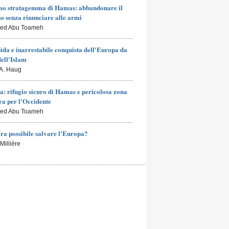
mo stratagemma di Hamas: abbandonare il
o senza rinunciare alle armi
led Abu Toameh
ida e inarrestabile conquista dell'Europa da
dell'Islam
 A. Haug
a: rifugio sicuro di Hamas e pericolosa zona
a per l'Occidente
led Abu Toameh
ra possibile salvare l'Europa?
Millière