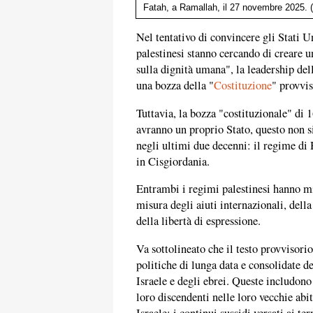
Fatah, a Ramallah, il 27 novembre 2025. 
Nel tentativo di convincere gli Stati Un
palestinesi stanno cercando di creare u
sulla dignità umana", la leadership del
una bozza della "
Costituzione
" provvis
Tuttavia, la bozza "costituzionale" di 1
avranno un proprio Stato, questo non s
negli ultimi due decenni: il regime di 
in Cisgiordania.
Entrambi i regimi palestinesi hanno mi
misura degli aiuti internazionali, della
della libertà di espressione.
Va sottolineato che il testo provvisorio
politiche di lunga data e consolidate d
Israele e degli ebrei. Queste includono i
loro discendenti nelle loro vecchie abit
Israele; i continui sussidi versati ai t