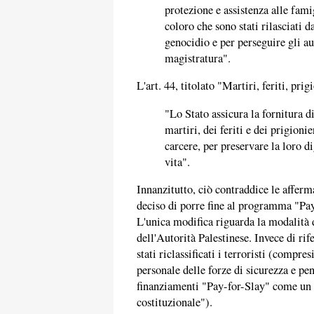
protezione e assistenza alle famigl
coloro che sono stati rilasciati d
genocidio e per perseguire gli au
magistratura".
L'art. 44, titolato "Martiri, feriti, prig
"Lo Stato assicura la fornitura 
martiri, dei feriti e dei prigionie
carcere, per preservare la loro d
vita".
Innanzitutto, ciò contraddice le afferm
deciso di porre fine al programma "P
L'unica modifica riguarda la modalità 
dell'Autorità Palestinese. Invece di rif
stati riclassificati i terroristi (compr
personale delle forze di sicurezza e pe
finanziamenti "Pay-for-Slay" come un di
costituzionale").