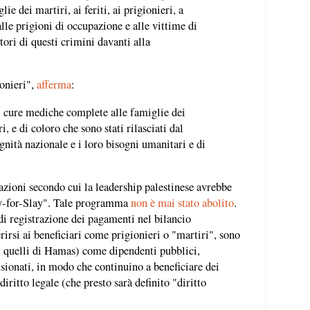
ie dei martiri, ai feriti, ai prigionieri, a
alle prigioni di occupazione e alle vittime di
tori di questi crimini davanti alla
ionieri",
afferma
:
di cure mediche complete alle famiglie dei
ri, e di coloro che sono stati rilasciati dal
ignità nazionale e i loro bisogni umanitari e di
azioni secondo cui la leadership palestinese avrebbe
ay-for-Slay". Tale programma
non è mai stato abolito
.
di registrazione dei pagamenti nel bilancio
erirsi ai beneficiari come prigionieri o "martiri", sono
esi quelli di Hamas) come dipendenti pubblici,
nsionati, in modo che continuino a beneficiare dei
ritto legale (che presto sarà definito "diritto