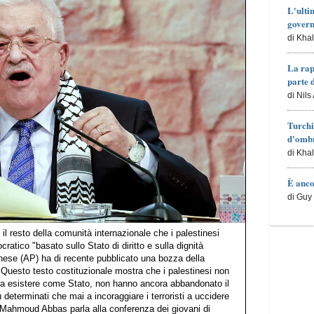
L'ulti
govern
di Kha
La rap
parte 
di Nils
Turchi
d'ombr
di Kha
È anco
di Guy 
e il resto della comunità internazionale che i palestinesi
atico "basato sullo Stato di diritto e sulla dignità
inese (AP) ha di recente pubblicato una bozza della
. Questo testo costituzionale mostra che i palestinesi non
le a esistere come Stato, non hanno ancora abbandonato il
 determinati che mai a incoraggiare i terroristi a uccidere
'AP Mahmoud Abbas parla alla conferenza dei giovani di