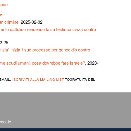
nese
tz
un crimine
, 2025-02-02
ento cattolico rendendo falsa testimonianza contro
02-25
tizia" inizia il suo processo per genocidio contro
come scudi umani: cosa dovrebbe fare Israele?
, 2023-
email,
iscriviti alla mailing list
togratuita del
 cookie