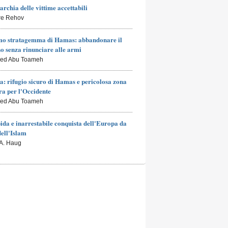
archia delle vittime accettabili
rre Rehov
mo stratagemma di Hamas: abbandonare il
o senza rinunciare alle armi
led Abu Toameh
a: rifugio sicuro di Hamas e pericolosa zona
a per l'Occidente
led Abu Toameh
ida e inarrestabile conquista dell'Europa da
dell'Islam
 A. Haug