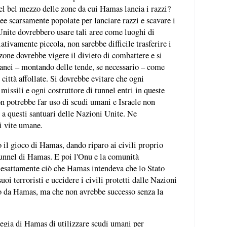
i nel bel mezzo delle zone da cui Hamas lancia i razzi?
ee scarsamente popolate per lanciare razzi e scavare i
Unite dovrebbero usare tali aree come luoghi di
lativamente piccola, non sarebbe difficile trasferire i
i zone dovrebbe vigere il divieto di combattere e si
anei – montando delle tende, se necessario – come
e città affollate. Si dovrebbe evitare che ogni
issili e ogni costruttore di tunnel entri in queste
n potrebbe far uso di scudi umani e Israele non
 a questi santuari delle Nazioni Unite. Ne
i vite umane.
 il gioco di Hamas, dando riparo ai civili proprio
 tunnel di Hamas. E poi l'Onu e la comunità
e esattamente ciò che Hamas intendeva che lo Stato
uoi terroristi e uccidere i civili protetti dalle Nazioni
to da Hamas, ma che non avrebbe successo senza la
tegia di Hamas di utilizzare scudi umani per