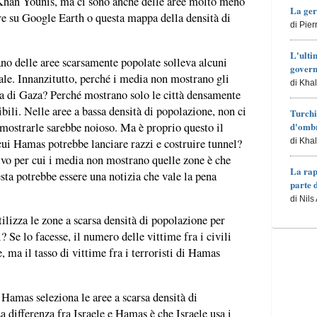
Khan Younis, ma ci sono anche delle aree molto meno
La ger
are su Google Earth o questa mappa della densità di
di Pie
L'ulti
iano delle aree scarsamente popolate solleva alcuni
govern
ale. Innanzitutto, perché i media non mostrano gli
di Kha
cia di Gaza? Perché mostrano solo le città densamente
bili. Nelle aree a bassa densità di popolazione, non ci
Turchi
mostrarle sarebbe noioso. Ma è proprio questo il
d'ombr
cui Hamas potrebbe lanciare razzi e costruire tunnel?
di Kha
ivo per cui i media non mostrano quelle zone è che
La rap
a potrebbe essere una notizia che vale la pena
parte 
di Nils
lizza le zone a scarsa densità di popolazione per
l? Se lo facesse, il numero delle vittime fra i civili
 ma il tasso di vittime fra i terroristi di Hamas
 Hamas seleziona le aree a scarsa densità di
a differenza fra Israele e Hamas è che Israele usa i