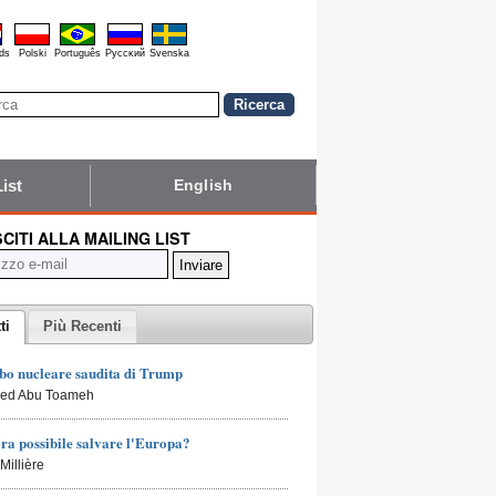
ds
Polski
Português
Pyccĸий
Svenska
List
English
SCITI ALLA MAILING LIST
ti
Più Recenti
bo nucleare saudita di Trump
led Abu Toameh
ra possibile salvare l'Europa?
Millière