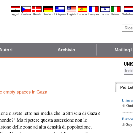
العربية
Čeština
Dansk
Deutsch
Ελληνικά
English
Español
Français
עברית
Italiano
Nederlan
Autori
Archivio
Mailing 
UNI
Più Let
e empty spaces in Gaza
L'incu
di Kha
ione o avete letto nei media che la Striscia di Gaza è
È anco
mondo?" Ma ripetere questa asserzione non le
di Guy 
sistono delle zone ad alta densità di popolazione,