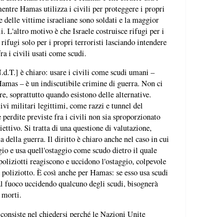
mentre Hamas utilizza i civili per proteggere i propri
e delle vittime israeliane sono soldati e la maggior
. L'altro motivo è che Israele costruisce rifugi per i
rifugi solo per i propri terroristi lasciando intendere
ra i civili usati come scudi.
N.d.T.] è chiaro: usare i civili come scudi umani –
amas – è un indiscutibile crimine di guerra. Non ci
e, soprattutto quando esistono delle alternative.
ivi militari legittimi, come razzi e tunnel del
perdite previste fra i civili non sia sproporzionato
iettivo. Si tratta di una questione di valutazione,
a della guerra. Il diritto è chiaro anche nel caso in cui
io e usa quell'ostaggio come scudo dietro il quale
i poliziotti reagiscono e uccidono l'ostaggio, colpevole
l poliziotto. È così anche per Hamas: se esso usa scudi
 al fuoco uccidendo qualcuno degli scudi, bisognerà
 morti.
 consiste nel chiedersi perché le Nazioni Unite