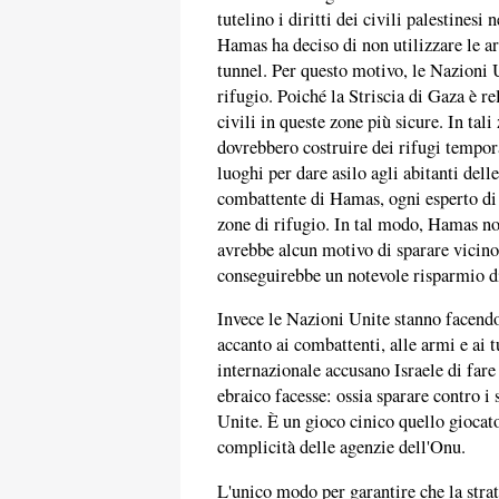
tutelino i diritti dei civili palestines
Hamas ha deciso di non utilizzare le ar
tunnel. Per questo motivo, le Nazioni 
rifugio. Poiché la Striscia di Gaza è re
civili in queste zone più sicure. In tal
dovrebbero costruire dei rifugi tempor
luoghi per dare asilo agli abitanti dell
combattente di Hamas, ogni esperto di m
zone di rifugio. In tal modo, Hamas no
avrebbe alcun motivo di sparare vicino
conseguirebbe un notevole risparmio d
Invece le Nazioni Unite stanno facendo
accanto ai combattenti, alle armi e ai
internazionale accusano Israele di far
ebraico facesse: ossia sparare contro i s
Unite. È un gioco cinico quello gioca
complicità delle agenzie dell'Onu.
L'unico modo per garantire che la stra