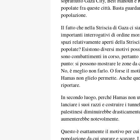
soprattutto Gaza City, Beit Hanoun e 
popolate fra queste città. Basta guard
popolazione.
Il fatto che nella Striscia di Gaza ci s
importanti interrogativi di ordine mor
spazi relativamente aperti della Stris
popolate? Esistono diversi motivi possi
sono combattimenti in corso, pertanto 
punto: si possono mostrare le zone da 
No, è meglio non farlo. O forse il mot
Hamas non glielo permette. Anche quest
riportare.
In secondo luogo, perché Hamas non uti
lanciare i suoi razzi e costruire i tunne
palestinesi diminuirebbe drasticamente,
aumenterebbe notevolmente.
Questo è esattamente il motivo per cui
popolazione da cui sparare e scavare. L