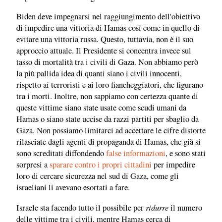
Biden deve impegnarsi nel raggiungimento dell'obiettivo
di impedire una vittoria di Hamas così come in quello di
evitare una vittoria russa. Questo, tuttavia, non è il suo
approccio attuale. Il Presidente si concentra invece sul
tasso di mortalità tra i civili di Gaza. Non abbiamo però
la più pallida idea di quanti siano i civili innocenti,
rispetto ai terroristi e ai loro fiancheggiatori, che figurano
tra i morti. Inoltre, non sappiamo con certezza quante di
queste vittime siano state usate come scudi umani da
Hamas o siano state uccise da razzi partiti per sbaglio da
Gaza. Non possiamo limitarci ad accettare le cifre distorte
rilasciate dagli agenti di propaganda di Hamas, che già si
sono screditati diffondendo
false informazioni
, e sono stati
sorpresi a
sparare contro i propri cittadini
per impedire
loro di cercare sicurezza nel sud di Gaza, come gli
israeliani li avevano esortati a fare.
ridurre
Israele sta facendo tutto il possibile per
il numero
delle vittime tra i civili, mentre Hamas cerca di