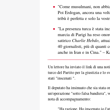
"Come musulmani, non abbiamo
Poi Erdogan, ancora una volta,
tribù è perfetta e solo la vostr
"La presenza turca è stata i
marcia di Parigi ha reso onore
satirico
Charlie Hebdo
, attu
40 giornalisti, più di quanti c
anche in Iran e in Cina." – K
Un lettore ha inviato il link di una no
turco del Partito per la giustizia e lo 
stati "inscenati ".
Il deputato ha insinuato che sia stata 
un'operazione "sotto falsa bandiera", v
nota di accompagnamento:
"Ha ragione. Ho inscenato io l'at