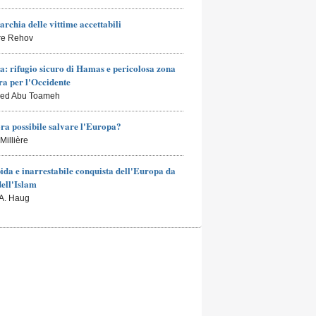
archia delle vittime accettabili
rre Rehov
a: rifugio sicuro di Hamas e pericolosa zona
a per l'Occidente
led Abu Toameh
ra possibile salvare l'Europa?
Millière
ida e inarrestabile conquista dell'Europa da
dell'Islam
 A. Haug