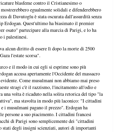
icature blasfeme contro il Cristianesimo o
si mostrerebbero egualmente solidali e difenderebbero
ezza di Davutoglu è stata oscurata dall'assurdità senza
yip Erdogan. Quest'ultimo ha biasimato il premier
r osato" partecipare alla marcia di Parigi, e lo ha
 i palestinesi.
 alcun diritto di essere lì dopo la morte di 2500
 Gaza l'estate scorsa".
urco e il modo in cui egli si esprime sono più
Erdogan accusa apertamente l'Occidente del massacro
e è evidente. Come musulmani non abbiamo mai preso
ueste stragi c'è il razzismo, l'incitamento all'odio e
a una volta è ricaduto nella solita retorica del tipo "la
cattiva", ma stavolta in modo più laconico: "I cittadini
 e i musulmani pagano il prezzo". Erdogan ha
 le persone a suo piacimento. I cittadini francesi
cchi di Parigi sono semplicemente dei "cittadini
 stati degli insigni scienziati, autori di importanti