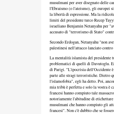
musulmani per aver disegnato delle car
l'Ebraismo (o l'ateismo), gli europei 
la libertà di espressione. Ma la ridicol
limiti del presidente turco Recep Tay
israeliano Benjamin Netanyahu per "ave
accusato di "terrorismo di Stato" contro
Secondo Erdogan, Netanyahu "non aveva
palestinesi nell'attacco lanciato contro
La mentalità islamista del presidente t
problematici di quelli di Davutoglu. 
di Parigi. "L'ipocrisia dell'Occident
parte alle stragi terroristiche. Dietro q
l'islamofobia", egli ha detto. Poi, ancor
mia tribù è perfetta e solo la vostra è 
francesi hanno compiuto tale massacro
notoriamente l'abitudine di etichettare
musulmani che hanno compiuto gli atta
francesi". Non c'è dubbio che se fossero