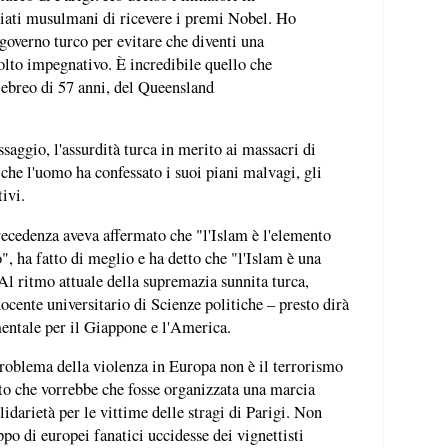
ziati musulmani di ricevere i premi Nobel. Ho
l governo turco per evitare che diventi una
lto impegnativo. È incredibile quello che
 ebreo di 57 anni, del Queensland
saggio, l'assurdità turca in merito ai massacri di
che l'uomo ha confessato i suoi piani malvagi, gli
tivi.
ecedenza aveva affermato che "l'Islam è l'elemento
, ha fatto di meglio e ha detto che "l'Islam è una
Al ritmo attuale della supremazia sunnita turca,
docente universitario di Scienze politiche – presto dirà
mentale per il Giappone e l'America.
roblema della violenza in Europa non è il terrorismo
tto che vorrebbe che fosse organizzata una marcia
idarietà per le vittime delle stragi di Parigi. Non
o di europei fanatici uccidesse dei vignettisti