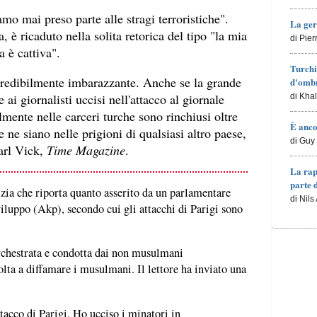
 mai preso parte alle stragi terroristiche".
La ger
 è ricaduto nella solita retorica del tipo "la mia
di Pie
a è cattiva".
Turchi
ncredibilmente imbarazzante. Anche se la grande
d'ombr
 ai giornalisti uccisi nell'attacco al giornale
di Kha
almente nelle carceri turche sono rinchiusi oltre
È anco
e ne siano nelle prigioni di qualsiasi altro paese,
di Guy 
arl Vick,
Time Magazine
.
La rap
parte 
tizia che riporta quanto asserito da un parlamentare
di Nils
sviluppo (Akp), secondo cui gli attacchi di Parigi sono
orchestrata e condotta dai non musulmani
olta a diffamare i musulmani. Il lettore ha inviato una
tacco di Parigi. Ho ucciso i minatori in