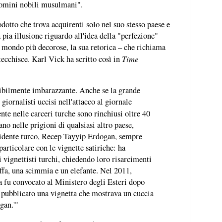
"uomini nobili musulmani".
otto che trova acquirenti solo nel suo stesso paese e
 pia illusione riguardo all'idea della "perfezione"
l mondo più decorose, la sua retorica – che richiama
Time
ecchisce. Karl Vick ha scritto così in
dibilmente imbarazzante. Anche se la grande
giornalisti uccisi nell'attacco al giornale
ente nelle carceri turche sono rinchiusi oltre 40
iano nelle prigioni di qualsiasi altro paese,
esidente turco, Recep Tayyip Erdogan, sempre
articolare con le vignette satiriche: ha
i vignettisti turchi, chiedendo loro risarcimenti
affa, una scimmia e un elefante. Nel 2011,
 fu convocato al Ministero degli Esteri dopo
 pubblicato una vignetta che mostrava un cuccia
ogan.'"