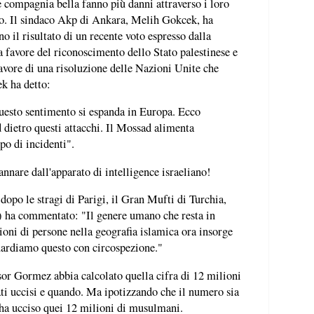
 compagnia bella fanno più danni attraverso i loro
ico. Il sindaco Akp di Ankara, Melih Gokcek, ha
no il risultato di un recente voto espresso dalla
 favore del riconoscimento dello Stato palestinese e
favore di una risoluzione delle Nazioni Unite che
k ha detto:
questo sentimento si espanda in Europa. Ecco
 dietro questi attacchi. Il Mossad alimenta
po di incidenti".
nnare dall'apparato di intelligence israeliano!
 dopo le stragi di Parigi, il Gran Mufti di Turchia,
 ha commentato: "Il genere umano che resta in
lioni di persone nella geografia islamica ora insorge
guardiamo questo con circospezione."
or Gormez abbia calcolato quella cifra di 12 milioni
ati uccisi e quando. Ma ipotizzando che il numero sia
i ha ucciso quei 12 milioni di musulmani.