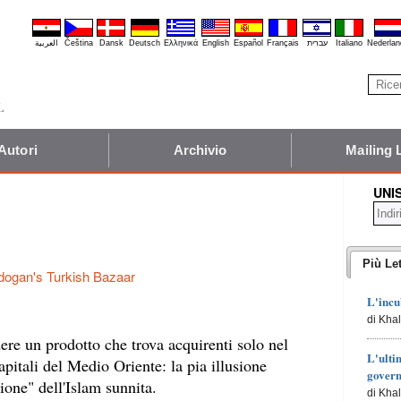
العربية
Čeština
Dansk
Deutsch
Ελληνικά
English
Español
Français
עברית
Italiano
Nederlan
Autori
Archivio
Mailing 
UNI
Più Let
dogan's Turkish Bazaar
L'incu
di Kha
re un prodotto che trova acquirenti solo nel
L'ulti
pitali del Medio Oriente: la pia illusione
govern
zione" dell'Islam sunnita.
di Kha