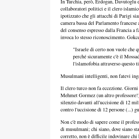
In Turchia, però, Erdogan, Davutoglu e
collaboratori politici e il clero islam
ipotizzato che gli attacchi di Parigi sia
camera bassa del Parlamento francese a
del consenso espresso dalla Francia a 
invoca lo stesso riconoscimento. Gokce
"Israele di certo non vuole che 
perché sicuramente c'è il Mossad
l'islamofobia attraverso questo ti
Musulmani intelligenti, non fatevi inga
Il clero turco non fa eccezione. Giorni
Mehmet Gormez (un altro professore!)
silenzio davanti all'uccisione di 12 mi
contro l'uccisione di 12 persone (...) 
Non c'è modo di sapere come il profess
di musulmani; chi siano, dove siano st
corretto, non è difficile indovinare ch