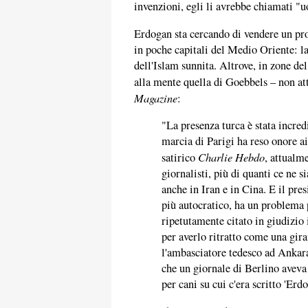
invenzioni, egli li avrebbe chiamati 
Erdogan sta cercando di vendere un prod
in poche capitali del Medio Oriente: la
dell'Islam sunnita. Altrove, in zone de
alla mente quella di Goebbels – non att
Magazine
:
"La presenza turca è stata incre
marcia di Parigi ha reso onore ai 
Charlie Hebdo
satirico
, attualm
giornalisti, più di quanti ce ne s
anche in Iran e in Cina. E il pr
più autocratico, ha un problema p
ripetutamente citato in giudizio 
per averlo ritratto come una gir
l'ambasciatore tedesco ad Ankara
che un giornale di Berlino aveva
per cani su cui c'era scritto 'Erd