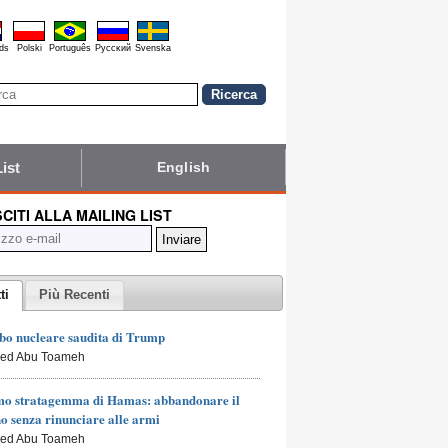
ds
Polski
Português
Pyccĸий
Svenska
List
English
SCITI ALLA MAILING LIST
ti
Più Recenti
bo nucleare saudita di Trump
led Abu Toameh
mo stratagemma di Hamas: abbandonare il
o senza rinunciare alle armi
led Abu Toameh