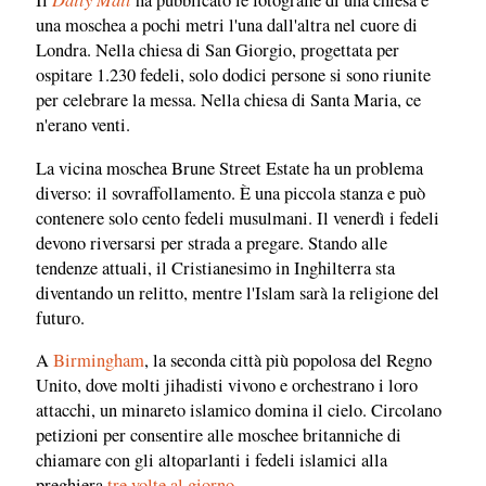
Il
ha pubblicato le fotografie di una chiesa e
una moschea a pochi metri l'una dall'altra nel cuore di
Londra. Nella chiesa di San Giorgio, progettata per
ospitare 1.230 fedeli, solo dodici persone si sono riunite
per celebrare la messa. Nella chiesa di Santa Maria, ce
n'erano venti.
La vicina moschea Brune Street Estate ha un problema
diverso: il sovraffollamento. È una piccola stanza e può
contenere solo cento fedeli musulmani. Il venerdì i fedeli
devono riversarsi per strada a pregare. Stando alle
tendenze attuali, il Cristianesimo in Inghilterra sta
diventando un relitto, mentre l'Islam sarà la religione del
futuro.
A
Birmingham
, la seconda città più popolosa del Regno
Unito, dove molti jihadisti vivono e orchestrano i loro
attacchi, un minareto islamico domina il cielo. Circolano
petizioni per consentire alle moschee britanniche di
chiamare con gli altoparlanti i fedeli islamici alla
preghiera
tre volte al giorno
.