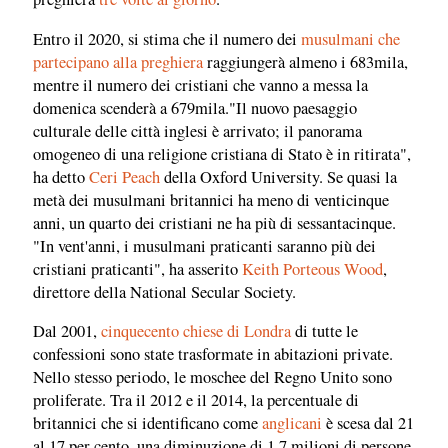
Entro il 2020, si stima che il numero dei
musulmani che
partecipano alla preghiera
raggiungerà almeno i 683mila,
mentre il numero dei cristiani che vanno a messa la
domenica scenderà a 679mila."Il nuovo paesaggio
culturale delle città inglesi è arrivato; il panorama
omogeneo di una religione cristiana di Stato è in ritirata",
ha detto
Ceri Peach
della Oxford University. Se quasi la
metà dei musulmani britannici ha meno di venticinque
anni, un quarto dei cristiani ne ha più di sessantacinque.
"In vent'anni, i musulmani praticanti saranno più dei
cristiani praticanti", ha asserito
Keith Porteous Wood
,
direttore della National Secular Society.
Dal 2001,
cinquecento chiese di Londra
di tutte le
confessioni sono state trasformate in abitazioni private.
Nello stesso periodo, le moschee del Regno Unito sono
proliferate. Tra il 2012 e il 2014, la percentuale di
britannici che si identificano come
anglicani
è scesa dal 21
al 17 per cento, una diminuzione di 1,7 milioni di persone,