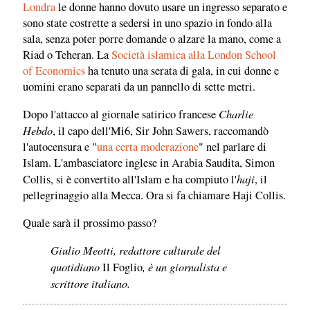
Londra
le donne hanno dovuto usare un ingresso separato e
sono state costrette a sedersi in uno spazio in fondo alla
sala, senza poter porre domande o alzare la mano, come a
Riad o Teheran. La
Società islamica alla London School
of Economics
ha tenuto una serata di gala, in cui donne e
uomini erano separati da un pannello di sette metri.
Charlie
Dopo l'attacco al giornale satirico francese
Hebdo
, il capo dell'Mi6, Sir John Sawers, raccomandò
l'autocensura e "
una certa moderazione
" nel parlare di
Islam. L'ambasciatore inglese in Arabia Saudita, Simon
haji
Collis, si è convertito all'Islam e ha compiuto l'
, il
pellegrinaggio alla Mecca. Ora si fa chiamare Haji Collis.
Quale sarà il prossimo passo?
Giulio Meotti, redattore culturale del
quotidiano
, è un giornalista e
Il Foglio
scrittore italiano.