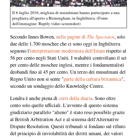
Il 6 luglio 2016, migliaia di musulmani hanno partecipato a una
preghiera all'aperto a Birmingham, in Inghilterra. (Fonte
dell'immagine: Ruptly video screenshot)
The Spectator
Secondo Innes Bowen,
nelle pagine di
, solo
due delle 1.700 moschee che ci sono oggi in Inghilterra
seguono l'
interpretazione modernista dell'Islam
rispetto al
56 per cento negli Stati Uniti. I wahabiti controllano il sei
per cento delle moschee inglesi, mentre i fondamentalisti
deobandi fino al 45 per cento. Un terzo dei musulmani del
Regno Unito non si sente "
parte della cultura britannica
",
secondo un sondaggio dello Knowledge Centre.
Londra è anche piena di
corti della sharia
. Sono oltre
cento solo quelle ufficiali. L'avvento di questo sistema
giudiziario parallelo "alieno" è stato reso possibile grazie
al British Arbitration Act e al sistema dell'Alternative
Dispute Resolution. Questi tribunali si fondano sul rifiuto
del principio di inviolabilità dei diritti umani, dei valori