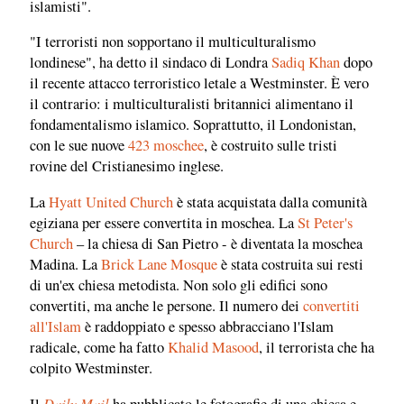
islamisti".
"I terroristi non sopportano il multiculturalismo
londinese", ha detto il sindaco di Londra
Sadiq Khan
dopo
il recente attacco terroristico letale a Westminster. È vero
il contrario: i multiculturalisti britannici alimentano il
fondamentalismo islamico. Soprattutto, il Londonistan,
con le sue nuove
423 moschee
, è costruito sulle tristi
rovine del Cristianesimo inglese.
La
Hyatt United Church
è stata acquistata dalla comunità
egiziana per essere convertita in moschea. La
St Peter's
Church
– la chiesa di San Pietro - è diventata la moschea
Madina. La
Brick Lane Mosque
è stata costruita sui resti
di un'ex chiesa metodista. Non solo gli edifici sono
convertiti, ma anche le persone. Il numero dei
convertiti
all'Islam
è raddoppiato e spesso abbracciano l'Islam
radicale, come ha fatto
Khalid Masood
, il terrorista che ha
colpito Westminster.
Daily Mail