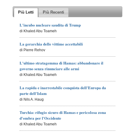
Più Letti
Più Recenti
L'incubo nucleare saudita di Trump
di Khaled Abu Toameh
La gerarchia delle vittime accettabili
di Pierre Rehov
L'ultimo stratagemma di Hamas: abbandonare il
governo senza rinunciare alle armi
di Khaled Abu Toameh
La rapida e inarrestabile conquista dell'Europa da
parte dell'Islam
di Nils A. Haug
Turchia: rifugio sicuro di Hamas e pericolosa zona
d'ombra per l'Occidente
di Khaled Abu Toameh