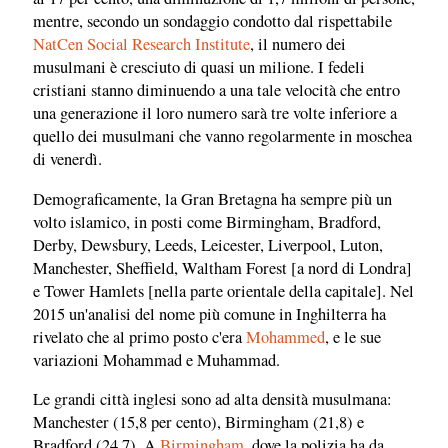
mentre, secondo un sondaggio condotto dal rispettabile
NatCen Social Research Institute
, il numero dei
musulmani è cresciuto di quasi un milione. I fedeli
cristiani stanno diminuendo a una tale velocità che entro
una generazione il loro numero sarà tre volte inferiore a
quello dei musulmani che vanno regolarmente in moschea
di venerdì.
Demograficamente, la Gran Bretagna ha sempre più un
volto islamico, in posti come Birmingham, Bradford,
Derby, Dewsbury, Leeds, Leicester, Liverpool, Luton,
Manchester, Sheffield, Waltham Forest [a nord di Londra]
e Tower Hamlets [nella parte orientale della capitale]. Nel
2015 un'analisi del nome più comune in Inghilterra ha
rivelato che al primo posto c'era
Mohammed
, e le sue
variazioni Mohammad e Muhammad.
Le grandi città inglesi sono ad alta densità musulmana:
Manchester (15,8 per cento), Birmingham (21,8) e
Bradford (24,7). A
Birmingham
, dove la polizia ha da