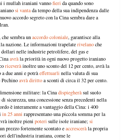
ui i mullah iraniani vanno
fieri
da quando sono
iraniano
si vanta
da tempo della sua indipendenza dalle
 nuovo accordo segreto con la Cina sembra dare a
Iran.
i, che sembra un
accordo coloniale
, garantisce alla
ella nazione. Le informazioni trapelate
rivelano
che
dollari nelle industrie petrolifere, del gas e
 Cina
avrà
la priorità in ogni nuovo progetto iraniano
ico
riceverà
inoltre uno sconto del 12 per cento, avrà la
o a due anni e potrà
effettuarli
nella valuta di sua
e Pechino
avrà diritto
a sconti di circa il 32 per cento.
dimensione militare: la Cina
dispiegherà
sul suolo
 di sicurezza, una concessione senza precedenti nella
cordo è interamente a vantaggio della Cina: i 400
ti
in 25 anni
rappresentano una piccola somma per la
vrà inoltre pieni
poteri
sulle isole iraniane;
si
 un prezzo fortemente scontato e
accrescerà
la propria
tori dell'industria iraniana, come le