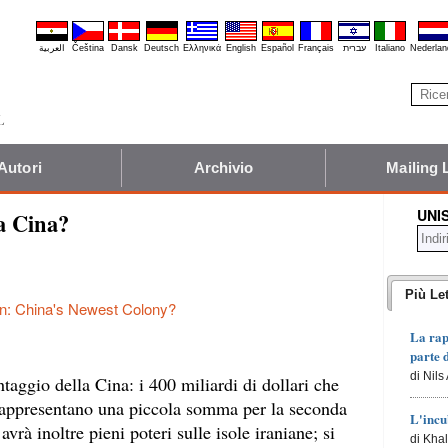
العربية
Čeština
Dansk
Deutsch
Ελληνικά
English
Español
Français
עברית
Italiano
Nederlan
Autori
Archivio
Mailing 
UNI
la Cina?
Più Let
an: China's Newest Colony?
La rap
parte 
di Nils
taggio della Cina: i 400 miliardi di dollari che
, rappresentano una piccola somma per la seconda
L'incu
rà inoltre pieni poteri sulle isole iraniane; si
di Kha