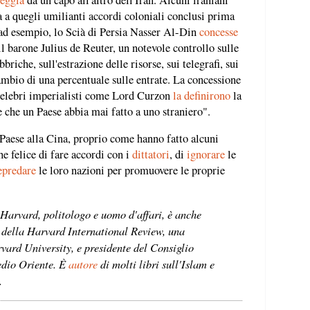
 a quegli umilianti accordi coloniali conclusi prima
 ad esempio, lo Scià di Persia Nasser Al-Din
concesse
il barone Julius de Reuter, un notevole controllo sulle
briche, sull'estrazione delle risorse, sui telegrafi, sui
ambio di una percentuale sulle entrate. La concessione
 celebri imperialisti come Lord Curzon
la definirono
la
 che un Paese abbia mai fatto a uno straniero".
 Paese alla Cina, proprio come hanno fatto alcuni
e felice di fare accordi con i
dittatori
, di
ignorare
le
epredare
le loro nazioni per promuovere le proprie
Harvard, politologo e uomo d'affari, è anche
 della Harvard International Review, una
rvard University, e presidente del Consiglio
dio Oriente. È
autore
di molti libri sull'Islam e
.