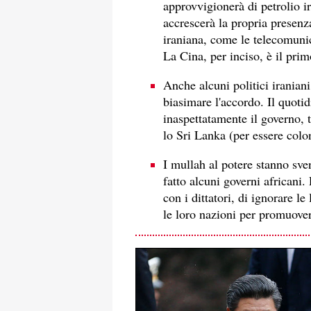
approvvigionerà di petrolio i
accrescerà la propria presenza 
iraniana, come le telecomunica
La Cina, per inciso, è il pri
Anche alcuni politici iraniani
biasimare l'accordo. Il quoti
inaspettatamente il governo, 
lo Sri Lanka (per essere colo
I mullah al potere stanno sv
fatto alcuni governi africani.
con i dittatori, di ignorare le
le loro nazioni per promuove