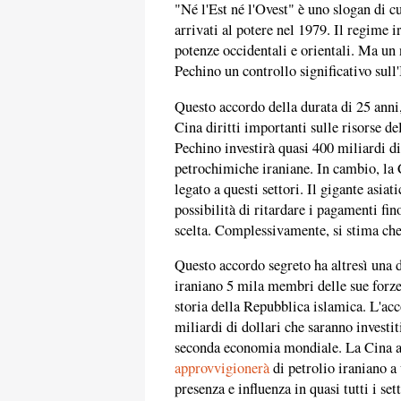
"Né l'Est né l'Ovest" è uno slogan di c
arrivati al potere nel 1979. Il regime 
potenze occidentali e orientali. Ma un
Pechino un controllo significativo sull'
Questo accordo della durata di 25 ann
Cina diritti importanti sulle risorse d
Pechino investirà quasi 400 miliardi di 
petrochimiche iraniane. In cambio, la
legato a questi settori. Il gigante asiat
possibilità di ritardare i pagamenti fin
scelta. Complessivamente, si stima ch
Questo accordo segreto ha altresì una 
iraniano 5 mila membri delle sue forze
storia della Repubblica islamica. L'ac
miliardi di dollari che saranno investi
seconda economia mondiale. La Cina a
approvvigionerà
di petrolio iraniano a
presenza e influenza in quasi tutti i set