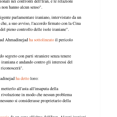
onali nei confronti dell'Iran, e le relazioni
n non hanno alcun senso".
ente parlamentare iraniano, intervistato da un
che, a suo avviso, l'accordo firmato con la Cina
el pieno controllo delle isole iraniane".
moud Ahmadinejad
ha sottolineato
il pericolo
do segreto con parti straniere senza tenere
 iraniana e andando contro gli interessi del
 riconoscerà".
madinejad
ha detto
loro:
 metterlo all'asta all'insaputa della
 rivoluzione in modo che nessun problema
 nessuno si considerasse proprietario della
heggia
da un capo all'altro dell'Iran. Alcuni iraniani