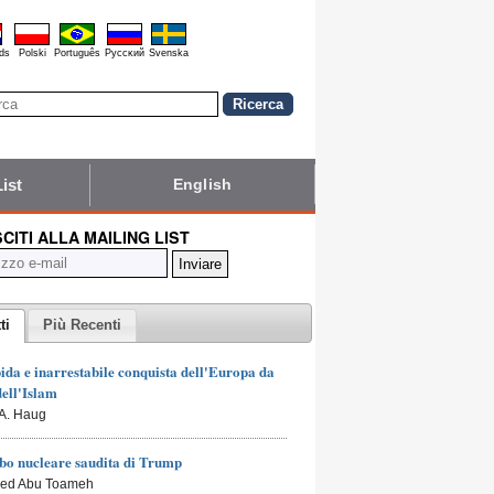
ds
Polski
Português
Pyccĸий
Svenska
List
English
SCITI ALLA MAILING LIST
ti
Più Recenti
ida e inarrestabile conquista dell'Europa da
dell'Islam
 A. Haug
bo nucleare saudita di Trump
led Abu Toameh