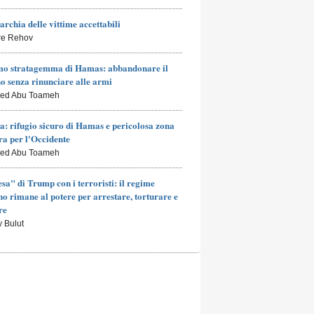
archia delle vittime accettabili
rre Rehov
mo stratagemma di Hamas: abbandonare il
o senza rinunciare alle armi
led Abu Toameh
a: rifugio sicuro di Hamas e pericolosa zona
a per l'Occidente
led Abu Toameh
esa" di Trump con i terroristi: il regime
no rimane al potere per arrestare, torturare e
re
y Bulut