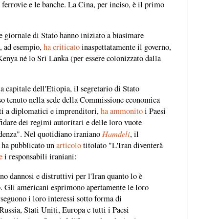
e ferrovie e le banche. La Cina, per inciso, è il primo
e giornale di Stato hanno iniziato a biasimare
, ad esempio,
ha criticato
inaspettatamente il governo,
 Kenya né lo Sri Lanka (per essere colonizzato dalla
 capitale dell'Etiopia, il segretario di Stato
o tenuto nella sede della Commissione economica
ti a diplomatici e imprenditori,
ha ammonito
i Paesi
idare dei regimi autoritari e delle loro vuote
Hamdeli
denza". Nel quotidiano iraniano
, il
i ha pubblicato un
articolo
titolato "L'Iran diventerà
e
i responsabili iraniani:
ono dannosi e distruttivi per l'Iran quanto lo è
p. Gli americani esprimono apertamente le loro
rseguono i loro interessi sotto forma di
ssia, Stati Uniti, Europa e tutti i Paesi