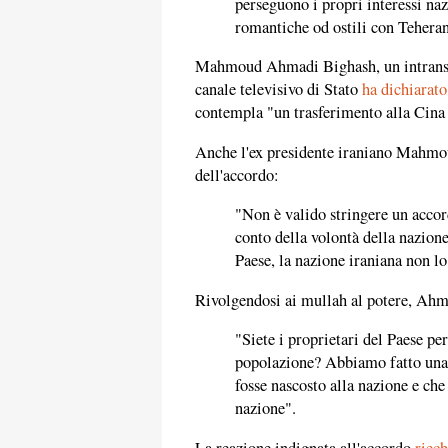
perseguono i propri interessi nazi
romantiche od ostili con Tehera
Mahmoud Ahmadi Bighash, un intransig
canale televisivo di Stato
ha dichiarato
contempla "un trasferimento alla Cina d
Anche l'ex presidente iraniano Mah
dell'accordo:
"Non è valido stringere un accor
conto della volontà della nazione
Paese, la nazione iraniana non lo
Rivolgendosi ai mullah al potere, Ah
"Siete i proprietari del Paese per
popolazione? Abbiamo fatto una
fosse nascosto alla nazione e che
nazione".
La reazione indignata all'accordo
riec