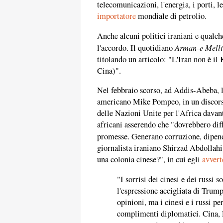
telecomunicazioni, l'energia, i porti, l
importatore
mondiale di petrolio.
Anche alcuni politici iraniani e qualch
Arman-e Melli
l'accordo. Il quotidiano
titolando un articolo: "L'Iran non è il
Cina)".
Nel febbraio scorso, ad Addis-Abeba, la
americano Mike Pompeo, in un discors
delle Nazioni Unite per l'Africa davan
africani asserendo che "dovrebbero diff
promesse. Generano corruzione, dipen
giornalista iraniano Shirzad Abdollah
una colonia cinese?", in cui egli
avvert
"I sorrisi dei cinesi e dei russi s
l'espressione accigliata di Trum
opinioni, ma i cinesi e i russi pe
complimenti diplomatici. Cina, Ru