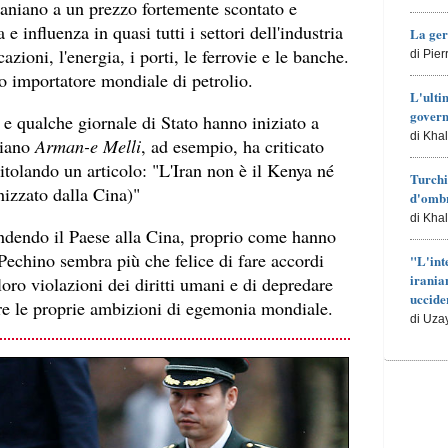
raniano a un prezzo fortemente scontato e
e influenza in quasi tutti i settori dell'industria
La ger
zioni, l'energia, i porti, le ferrovie e le banche.
di Pie
mo importatore mondiale di petrolio.
L'ulti
govern
 e qualche giornale di Stato hanno iniziato a
di Kha
diano
Arman-e Melli
, ad esempio, ha criticato
titolando un articolo: "L'Iran non è il Kenya né
Turchi
nizzato dalla Cina)"
d'ombr
di Kha
endendo il Paese alla Cina, proprio come hanno
 Pechino sembra più che felice di fare accordi
"L'int
irania
 loro violazioni dei diritti umani e di depredare
uccide
re le proprie ambizioni di egemonia mondiale.
di Uza