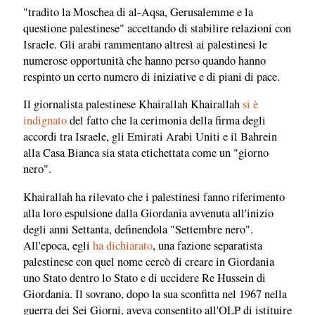
"tradito la Moschea di al-Aqsa, Gerusalemme e la
questione palestinese" accettando di stabilire relazioni con
Israele. Gli arabi rammentano altresì ai palestinesi le
numerose opportunità che hanno perso quando hanno
respinto un certo numero di iniziative e di piani di pace.
Il giornalista palestinese Khairallah Khairallah
si è
indignato
del fatto che la cerimonia della firma degli
accordi tra Israele, gli Emirati Arabi Uniti e il Bahrein
alla Casa Bianca sia stata etichettata come un "giorno
nero".
Khairallah ha rilevato che i palestinesi fanno riferimento
alla loro espulsione dalla Giordania avvenuta all'inizio
degli anni Settanta, definendola "Settembre nero".
All'epoca, egli
ha dichiarato
, una fazione separatista
palestinese con quel nome cercò di creare in Giordania
uno Stato dentro lo Stato e di uccidere Re Hussein di
Giordania. Il sovrano, dopo la sua sconfitta nel 1967 nella
guerra dei Sei Giorni, aveva consentito all'OLP di istituire