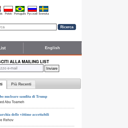
ds
Polski
Português
Pyccĸий
Svenska
List
English
SCITI ALLA MAILING LIST
ti
Più Recenti
bo nucleare saudita di Trump
led Abu Toameh
archia delle vittime accettabili
rre Rehov