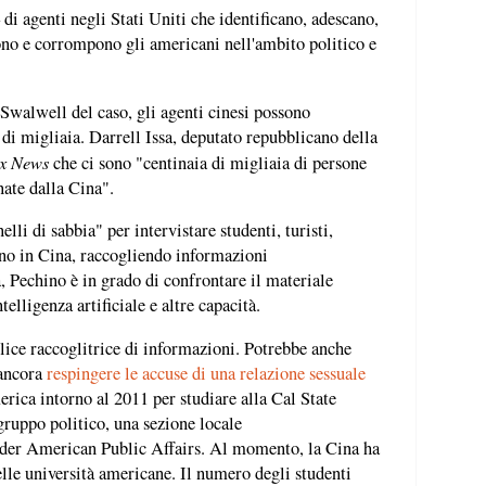
 di agenti negli Stati Uniti che identificano, adescano,
o e corrompono gli americani nell'ambito politico e
i Swalwell del caso, gli agenti cinesi possono
a di migliaia. Darrell Issa, deputato repubblicano della
x News
che ci sono "centinaia di migliaia di persone
nate dalla Cina".
li di sabbia" per intervistare studenti, turisti,
ano in Cina, raccogliendo informazioni
, Pechino è in grado di confrontare il materiale
telligenza artificiale e altre capacità.
ice raccoglitrice di informazioni. Potrebbe anche
 ancora
respingere le accuse di una relazione sessuale
rica intorno al 2011 per studiare alla Cal State
gruppo politico, una sezione locale
ander American Public Affairs. Al momento, la Cina ha
elle università americane. Il numero degli studenti