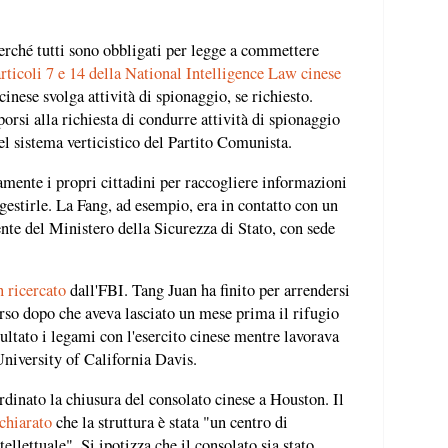
erché tutti sono obbligati per legge a commettere
articoli 7 e 14 della National Intelligence Law cinese
inese svolga attività di spionaggio, se richiesto.
orsi alla richiesta di condurre attività di spionaggio
nel sistema verticistico del Partito Comunista.
mente i propri cittadini per raccogliere informazioni
 gestirle. La Fang, ad esempio, era in contatto con un
nte del Ministero della Sicurezza di Stato, con sede
n ricercato
dall'FBI. Tang Juan ha finito per arrendersi
orso dopo che aveva lasciato un mese prima il rifugio
cultato i legami con l'esercito cinese mentre lavorava
University of California Davis.
rdinato la chiusura del consolato cinese a Houston. Il
chiarato
che la struttura è stata "un centro di
ellettuale". Si ipotizza che il consolato sia stato