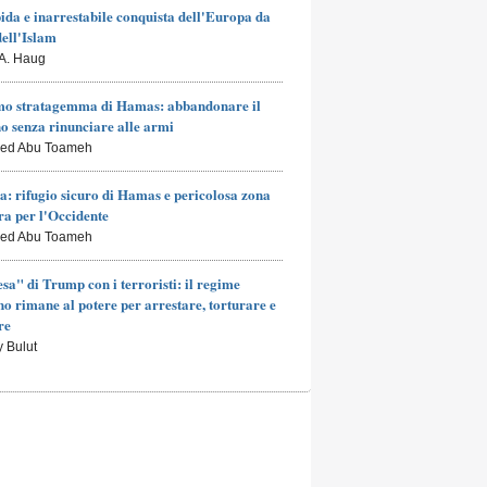
ida e inarrestabile conquista dell'Europa da
dell'Islam
 A. Haug
mo stratagemma di Hamas: abbandonare il
o senza rinunciare alle armi
led Abu Toameh
a: rifugio sicuro di Hamas e pericolosa zona
a per l'Occidente
led Abu Toameh
esa" di Trump con i terroristi: il regime
no rimane al potere per arrestare, torturare e
re
y Bulut