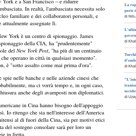
York e a San Francisco – e ridurre
La rap
ambasciata. In realtà, l'ambasciata necessita solo
parte 
leo familiare e dei collaboratori personali, e
di Nils
e attualmente assegnate lì.
L'ulti
New York è un centro di spionaggio. James
govern
di Kha
spionaggio della CIA, ha "prudentemente"
role del
New York Post
, "ha più di un centinaio
Turchi
e che operano in città in qualsiasi momento".
d'ombr
n, è "sotto assalto come mai prima d'ora".
di Kha
re spie nelle banche e nelle aziende cinesi che
"L'int
obabilmente, ma ci vorrà tempo e, in ogni caso,
irania
uccide
hiusura anche degli avamposti non diplomatici.
di Uza
 americane in Cina hanno bisogno dell'appoggio
ì. Io ritengo che sia nell'interesse dell'America
itensi al di fuori della Cina, sia per motivi etici
ita del sostegno consolare sarà per loro un
ie in fretta.