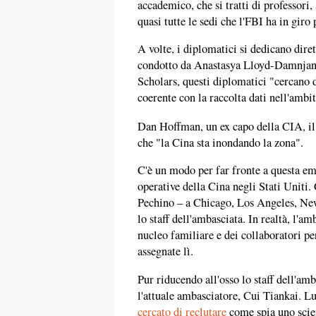
accademico, che si tratti di professori,
quasi tutte le sedi che l'FBI ha in giro 
A volte, i diplomatici si dedicano dir
condotto da Anastasya Lloyd-Damnjano
Scholars, questi diplomatici "cercano 
coerente con la raccolta dati nell'ambit
Dan Hoffman, un ex capo della CIA, i
che "la Cina sta inondando la zona".
C'è un modo per far fronte a questa e
operative della Cina negli Stati Uniti. 
Pechino – a Chicago, Los Angeles, New
lo staff dell'ambasciata. In realtà, l'a
nucleo familiare e dei collaboratori pe
assegnate lì.
Pur riducendo all'osso lo staff dell'am
l'attuale ambasciatore, Cui Tiankai. 
cercato di reclutare
come spia uno scie