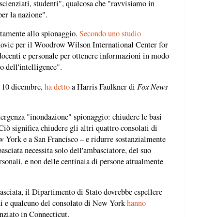
 scienziati, studenti", qualcosa che "ravvisiamo in
per la nazione".
ettamente allo spionaggio.
Secondo uno studio
vic per il Woodrow Wilson International Center for
docenti e personale per ottenere informazioni in modo
o dell'intelligence".
Fox News
l 10 dicembre,
ha detto
a Harris Faulkner di
mergenza "inondazione" spionaggio: chiudere le basi
Ciò significa chiudere gli altri quattro consolati di
 York e a San Francisco – e ridurre sostanzialmente
mbasciata necessita solo dell'ambasciatore, del suo
rsonali, e non delle centinaia di persone attualmente
basciata, il Dipartimento di Stato dovrebbe espellere
Lui e qualcuno del consolato di New York
hanno
nziato in Connecticut.