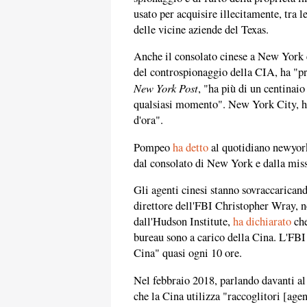
usato per acquisire illecitamente, tra le
delle vicine aziende del Texas.
Anche il consolato cinese a New York 
del controspionaggio della CIA, ha "
New York Post
, "ha più di un centinaio
qualsiasi momento". New York City, ha
d'ora".
Pompeo
ha detto
al quotidiano newyork
dal consolato di New York e dalla miss
Gli agenti cinesi stanno sovraccaricando
direttore dell'FBI Christopher Wray, n
dall'Hudson Institute,
ha dichiarato
che
bureau sono a carico della Cina. L'FBI
Cina" quasi ogni 10 ore.
Nel febbraio 2018, parlando davanti a
che la Cina utilizza "raccoglitori [agen