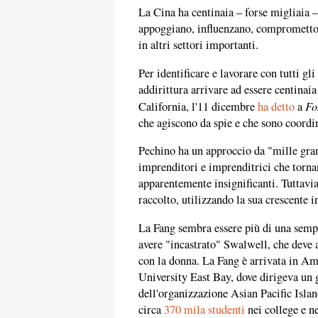
La Cina ha centinaia – forse migliaia –
appoggiano, influenzano, comprometton
in altri settori importanti.
Per identificare e lavorare con tutti gl
addirittura arrivare ad essere centinai
Fo
California, l'11 dicembre
ha detto
a
che agiscono da spie e che sono coordi
Pechino ha un approccio da "mille granel
imprenditori e imprenditrici che torn
apparentemente insignificanti. Tuttavia
raccolto, utilizzando la sua crescente in
La Fang sembra essere più di una sempl
avere "incastrato" Swalwell, che deve
con la donna. La Fang è arrivata in Ame
University East Bay, dove dirigeva un 
dell'organizzazione Asian Pacific Isl
circa
370 mila studenti
nei college e n