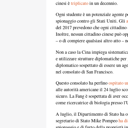
cinesi è
triplicato
in un decennio.
Ogni studente è un potenziale agente p
spionaggio contro gli Stati Uniti. Gli
del 2017 prevedono che ogni cittadino c
Inoltre, nessun cittadino cinese può opp
– o di compiere qualsiasi altro atto – 
Non a caso la Cina impiega sistematica
e utilizzare strutture diplomatiche per
diplomatico sospettato di essere un age
nel consolato di San Francisco.
Questo consolato ha perfino
ospitato u
alle autorità americane il 24 luglio sc
sicuro. La Fang è sospettata di aver oc
come ricercatrice di biologia presso l'
A luglio, il Dipartimento di Stato ha o
segretario di Stato Mike Pompeo
ha di
spionaggio e di furto della proprietà int