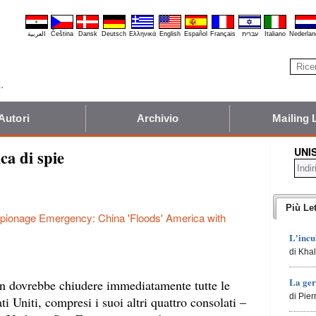
العربية
Čeština
Dansk
Deutsch
Ελληνικά
English
Español
Français
עברית
Italiano
Nederlan
Autori
Archivio
Mailing 
UNI
a di spie
Più Let
pionage Emergency: China 'Floods' America with
L'incu
di Kha
La ger
n dovrebbe chiudere immediatamente tutte le
di Pie
ti Uniti, compresi i suoi altri quattro consolati –