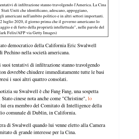
i tentativi di infiltrazione stanno travolgendo l'America. La Cina
i Stati Uniti che identificano, adescano, appoggiano,
americani nell'ambito politico e in altri settori importanti.
 22 luglio 2020, il giorno prima che il governo americano lo
aggio e di furto della proprietà intellettuale", nelle parole del
Mark Felix/AFP via Getty Images)
tato democratico della California Eric Swalwell
i Pechino nella società americana.
 i suoi tentativi di infiltrazione stanno travolgendo
ton dovrebbe chiudere immediatamente tutte le basi
resi i suoi altri quattro consolati.
notizia su Swalwell è che Fang Fang, una sospetta
i Stato cinese nota anche come "Christine",
lo
lui era membro del Comitato di Intelligence della
o comunale di Dublin, in California.
era di Swalwell quando lui venne eletto alla Camera
itato di grande interesse per la Cina.