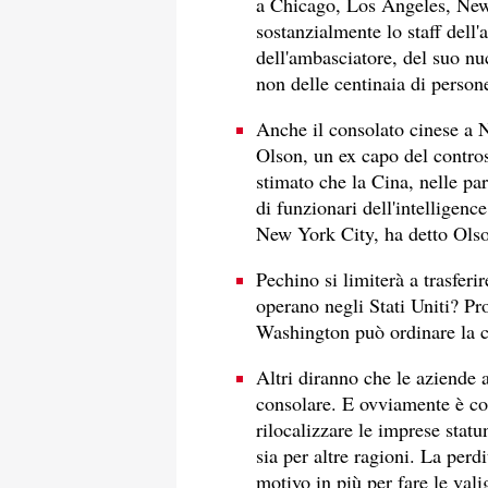
a Chicago, Los Angeles, New 
sostanzialmente lo staff dell'
dell'ambasciatore, del suo nuc
non delle centinaia di person
Anche il consolato cinese a 
Olson, un ex capo del contro
stimato che la Cina, nelle pa
di funzionari dell'intelligenc
New York City, ha detto Olso
Pechino si limiterà a trasferi
operano negli Stati Uniti? Pr
Washington può ordinare la c
Altri diranno che le aziende
consolare. E ovviamente è cos
rilocalizzare le imprese statun
sia per altre ragioni. La perd
motivo in più per fare le valig