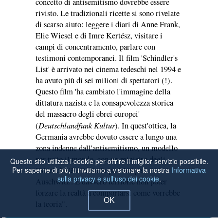
concetto di antisemitismo dovrebbe essere
rivisto. Le tradizionali ricette si sono rivelate
di scarso aiuto: leggere i diari di Anne Frank,
Elie Wiesel e di Imre Kertész, visitare i
campi di concentramento, parlare con
testimoni contemporanei. Il film 'Schindler's
List' è arrivato nei cinema tedeschi nel 1994 e
ha avuto più di sei milioni di spettatori (!).
Questo film 'ha cambiato l'immagine della
dittatura nazista e la consapevolezza storica
del massacro degli ebrei europei'
Deutschlandfunk Kultur
(
). In quest'ottica, la
Germania avrebbe dovuto essere a lungo una
zona indenne dall'antisemitismo, un modello
per tutto il mondo, con un ministro degli
Questo sito utilizza i cookie per offrire il miglior servizio possibile.
Per saperne di più, ti invitiamo a visionare la nostra
Informativa
Esteri che 'è entrato in politica per
sulla privacy e sull'uso dei cookie
.
Auschwitz'. È davvero terribile non poter
forzare la realtà a comportarsi come vorrebbe
OK
la teoria".