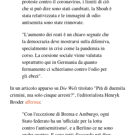
proteste contro il coronavirus, i limiti di ciò
che si può dire sono stati cambiati, la Shoah è
stata relativizzata e le immagini di odio
antisemita sono state rinnovate.
"L'aumento dei reati è un chiaro segnale che
la democrazia deve mostrarsi sulla difensiva,
specialmente in crisi come la pandemia in
corso. La coesione sociale viene valutata
soprattutto qui in Germania da quanto
fermamente ci schieriamo contro l'odio per
gli ebrei".
Die Welt
In un articolo apparso su
titolato "Più di duemila
crimini, ma solo cinque arresti?", l'editorialista Henryk
Broder
afferma
:
"Con l'eccezione di Brema e Amburgo, ogni
Stato federato ha un 'ufficiale per la lotta
contro l'antisemitismo', e a Berlino ce ne sono
anche quattro. E sono tutti d'accordo nel dire: