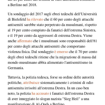
a Berlino nel 2018.
Un sondaggio del 2017 sugli ebrei tedeschi dell'Università
di Bielefeld
ha rilevato
che il 60 per cento degli attacchi
antisemiti sarebbe stato perpetrato da musulmani, rispetto
al 19 per cento compiuto da fanatici dell'estrema Sinistra,
e il 19 per cento da aggressori di estrema Destra. Viene
anche
affermato
che i musulmani sono responsabili dell'81
per cento degli attacchi antisemiti che comportano
violenza fisica. Dal sondaggio
è emerso
che il 70 per cento
degli ebrei tedeschi ritiene che la migrazione di massa dal
mondo musulmano abbia alimentato l'antisemitismo in
Germania.
Tuttavia, la polizia tedesca, forse su ordine delle autorità
politiche,
attribuisce
sistematicamente i crimini di odio
antisemita irrisolti all'estrema Destra. In un caso ben
noto, la polizia
ha accusato
i fanatici dell'estrema Destra
di aver inneggiato lo slogan nazista "Sieg Heil" a una
manifestazione di Al-Quds a Berlino.