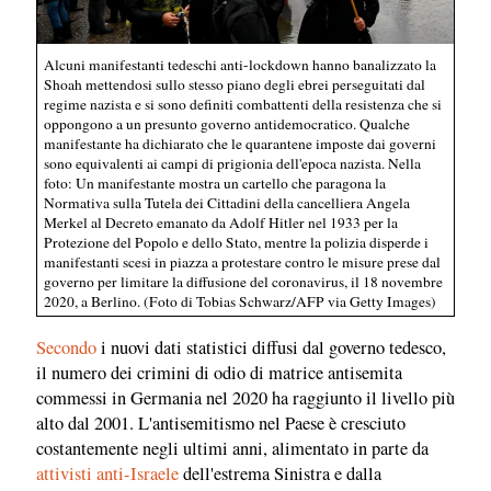
Alcuni manifestanti tedeschi anti-lockdown hanno banalizzato la
Shoah mettendosi sullo stesso piano degli ebrei perseguitati dal
regime nazista e si sono definiti combattenti della resistenza che si
oppongono a un presunto governo antidemocratico. Qualche
manifestante ha dichiarato che le quarantene imposte dai governi
sono equivalenti ai campi di prigionia dell'epoca nazista. Nella
foto: Un manifestante mostra un cartello che paragona la
Normativa sulla Tutela dei Cittadini della cancelliera Angela
Merkel al Decreto emanato da Adolf Hitler nel 1933 per la
Protezione del Popolo e dello Stato, mentre la polizia disperde i
manifestanti scesi in piazza a protestare contro le misure prese dal
governo per limitare la diffusione del coronavirus, il 18 novembre
2020, a Berlino. (Foto di Tobias Schwarz/AFP via Getty Images)
Secondo
i nuovi dati statistici diffusi dal governo tedesco,
il numero dei crimini di odio di matrice antisemita
commessi in Germania nel 2020 ha raggiunto il livello più
alto dal 2001. L'antisemitismo nel Paese è cresciuto
costantemente negli ultimi anni, alimentato in parte da
attivisti anti-Israele
dell'estrema Sinistra e dalla