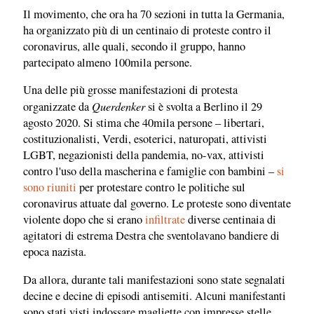
Il movimento, che ora ha 70 sezioni in tutta la Germania,
ha organizzato più di un centinaio di proteste contro il
coronavirus, alle quali, secondo il gruppo, hanno
partecipato almeno 100mila persone.
Una delle più grosse manifestazioni di protesta
Querdenker
organizzate da
si è svolta a Berlino il 29
agosto 2020. Si stima che 40mila persone – libertari,
costituzionalisti, Verdi, esoterici, naturopati, attivisti
LGBT, negazionisti della pandemia, no-vax, attivisti
contro l'uso della mascherina e famiglie con bambini –
si
sono riuniti
per protestare contro le politiche sul
coronavirus attuate dal governo. Le proteste sono diventate
violente dopo che si erano
infiltrate
diverse centinaia di
agitatori di estrema Destra che sventolavano bandiere di
epoca nazista.
Da allora, durante tali manifestazioni sono state segnalati
decine e decine di episodi antisemiti. Alcuni manifestanti
sono stati visti indossare magliette con impresse stelle