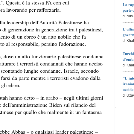
à". Questa è la stessa PA con cui
La rap
ra lavorando per rafforzarla.
parte 
di Nils
la leadership dell'Autorità Palestinese ha
 di generazione in generazione tra i palestinesi,
L'ulti
govern
mento di un ebreo è un atto nobile che fa
di Kha
ato al responsabile, persino l'adorazione.
Turchi
do, dove un alto funzionario palestinese condanna
d'ombr
catturare i terroristi condannati che hanno ucciso
di Kha
no scontando lunghe condanne. Israele, secondo
farsi da parte mentre i terroristi evadono dalla
"L'int
irania
gli ebrei.
uccide
di Uza
ah hanno detto – in arabo – negli ultimi giorni
ne dell'amministrazione Biden sul rilancio del
stinese per quello che realmente è: un fantasma
rebbe Abbas – o qualsiasi leader palestinese –