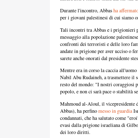
Durante l'incontro, Abbas
ha affermat
per i giovani palestinesi di cui siamo o
Tali incontri tra Abbas e i prigionieri
messaggio alla popolazione palestinese 
confronti dei terroristi e delle loro fa
andate in prigione per aver ucciso o fe
sarete anche onorati dal presidente stes
Mentre era in corso la caccia all'uomo 
Nabil Abu Rudaineh, a trasmettere il 
resto del mondo: "I nostri coraggiosi pr
popolo, e non ci sarà pace o stabilità sen
Mahmoud al-Aloul, il vicepresidente d
Abbas), ha perfino
messo in guardia
Isr
condannati, che ha salutato come "eroi"
evasi dalla prigione israeliana di Gil
dei loro diritti.