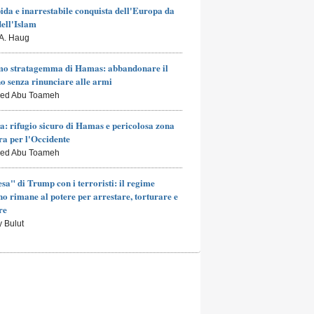
ida e inarrestabile conquista dell'Europa da
dell'Islam
 A. Haug
mo stratagemma di Hamas: abbandonare il
o senza rinunciare alle armi
led Abu Toameh
a: rifugio sicuro di Hamas e pericolosa zona
a per l'Occidente
led Abu Toameh
esa" di Trump con i terroristi: il regime
no rimane al potere per arrestare, torturare e
re
y Bulut