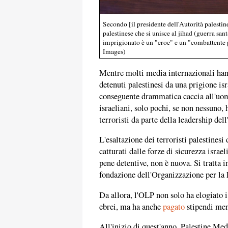
Secondo [il presidente dell'Autorità palesti
palestinese che si unisce al jihad (guerra sant
imprigionato è un "eroe" e un "combattente 
Images)
Mentre molti media internazionali hann
detenuti palestinesi da una prigione is
conseguente drammatica caccia all'uomo
israeliani, solo pochi, se non nessuno,
terroristi da parte della leadership del
L'esaltazione dei terroristi palestinesi
catturati dalle forze di sicurezza isra
pene detentive, non è nuova. Si tratta i
fondazione dell'Organizzazione per la 
Da allora, l'OLP non solo ha elogiato i 
ebrei, ma ha anche
pagato
stipendi mens
All'inizio di quest'anno, Palestine 