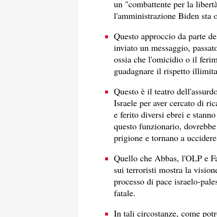
un "combattente per la libert
l'amministrazione Biden sta o
Questo approccio da parte del
inviato un messaggio, passato
ossia che l'omicidio o il feri
guadagnare il rispetto illimit
Questo è il teatro dell'assur
Israele per aver cercato di ri
e ferito diversi ebrei e stan
questo funzionario, dovrebbe 
prigione e tornano a uccidere 
Quello che Abbas, l'OLP e Fat
sui terroristi mostra la visio
processo di pace israelo-pale
fatale.
In tali circostanze, come pot