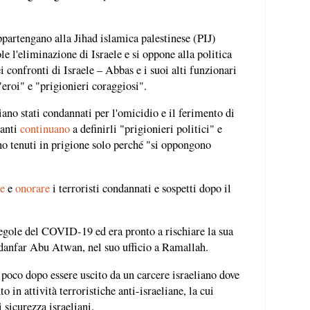
ppartengano alla Jihad islamica palestinese (PIJ)
e l'eliminazione di Israele e si oppone alla politica
 confronti di Israele – Abbas e i suoi alti funzionari
eroi" e "prigionieri coraggiosi".
iano stati condannati per l'omicidio e il ferimento di
tanti
continuano
a definirli "prigionieri politici" e
no tenuti in prigione solo perché "si oppongono
re
e
onorare
i terroristi condannati e sospetti dopo il
regole del COVID-19 ed era pronto a rischiare la sua
adanfar Abu Atwan, nel suo ufficio a Ramallah.
o poco dopo essere uscito da un carcere israeliano dove
o in attività terroristiche anti-israeliane, la cui
i sicurezza israeliani.