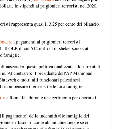
llari) in stipendi ai prigionieri terroristi nel 2020.
oristi rappresenta quasi il 3,25 per cento del bilancio
ondere
i pagamenti ai prigionieri terroristi
l all'OLP, di cui 512 milioni di shekel sono stati
ro famiglie.
di nasconder questa politica finalizzata a fornire aiuti
miglie. Al contrario: il presidente dell'AP Mahmoud
ayyeh e molti alti funzionari palestinesi
 ricompensare i terroristi e le loro famiglie.
tto
a Ramallah durante una cerimonia per onorare i
l pagamento] delle indennità alle famiglie dei
gionieri rilasciati, come alcuni chiedono, e se ci
simo, lo pagheremmo alle famiglie dei martiri e