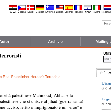
العربية
Čeština
Dansk
Deutsch
Ελληνικά
English
Español
Français
עברית
Italiano
Nederlan
Autori
Archivio
Mailing 
UNI
terroristi
Più Let
e Real Palestinian 'Heroes': Terrorists
L'incu
di Kha
Autorità palestinese Mahmoud] Abbas e la
La ger
palestinese che si unisce al jihad (guerra santa)
di Pie
iene ucciso, ferito o imprigionato è un "eroe" e