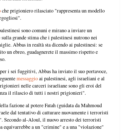
o
che prigioniero rilasciato "rappresenta un modello
rgogliosi".
 palestinesi sono comuni e mirano a inviare un
sulla grande stima che i palestinesi nutrono nei
miglie. Abbas in realtà sta dicendo ai palestinesi: se
rito un ebreo, guadagnerete il massimo rispetto e
so.
per i sei fuggitivi, Abbas ha inviato il suo portavoce,
seguente
messaggio
ai palestinesi, agli israeliani e al
igionieri nelle carceri israeliane sono gli eroi del
za il rilascio di tutti i nostri prigionieri".
ella fazione al potere Fatah (guidata da Mahmoud
aele dal tentativo di catturare nuovamente i terroristi
. Secondo al-Aloul, il nuovo arresto dei terroristi
boa equivarrebbe a un "crimine" e a una "violazione"