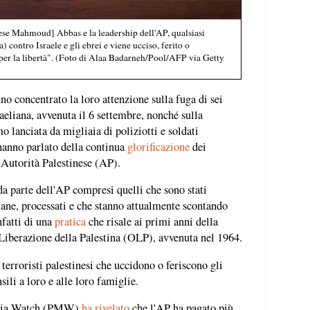
nese Mahmoud] Abbas e la leadership dell'AP, qualsiasi
a) contro Israele e gli ebrei e viene ucciso, ferito o
per la libertà". (Foto di Alaa Badarneh/Pool/AFP via Getty
o concentrato la loro attenzione sulla fuga di sei
raeliana, avvenuta il 6 settembre, nonché sulla
 lanciata da migliaia di poliziotti e soldati
 hanno parlato della continua
glorificazione
dei
l'Autorità Palestinese (AP).
 da parte dell'AP compresi quelli che sono stati
eliane, processati e che stanno attualmente scontando
nfatti di una
pratica
che risale ai primi anni della
Liberazione della Palestina (OLP), avvenuta nel 1964.
terroristi palestinesi che uccidono o feriscono gli
ili a loro e alle loro famiglie.
Media Watch (PMW)
ha rivelato
che l'AP ha pagato più