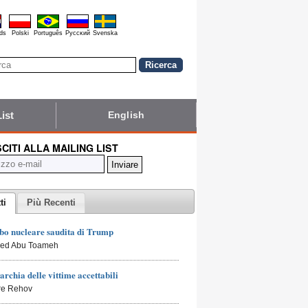
ds
Polski
Português
Pyccĸий
Svenska
List
English
SCITI ALLA MAILING LIST
ti
Più Recenti
bo nucleare saudita di Trump
led Abu Toameh
archia delle vittime accettabili
rre Rehov