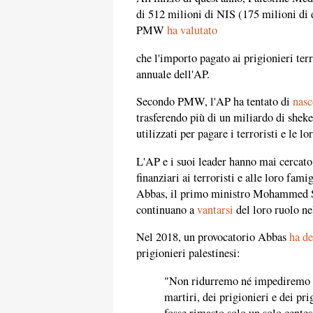
di 512 milioni di NIS (175 milioni di do
PMW
ha valutato
che l'importo pagato ai prigionieri terr
annuale dell'AP.
Secondo PMW, l'AP ha tentato di
nasc
trasferendo più di un miliardo di sheke
utilizzati per pagare i terroristi e le lo
L'AP e i suoi leader hanno mai cercato 
finanziari ai terroristi e alle loro fa
Abbas, il primo ministro Mohammed Sht
continuano a
vantarsi
del loro ruolo nel
Nel 2018, un provocatorio Abbas
ha de
prigionieri palestinesi:
"Non ridurremo né impediremo [i
martiri, dei prigionieri e dei pri
fosse rimasto solo un solo cente