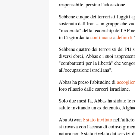
responsabile, persino l'adorazione.
Sebbene cinque dei terroristi fuggiti a
sostenuta dall'Iran – un gruppo che vuol
"moderata" della leadership dell'AP nei
in Cisgiordania
continuano
a
definirli
"
Sebbene quattro dei terroristi del PIJ s
diversi ebrei, Abbas e i suoi rappresen
"combattenti per la libertà" che vengo
all'occupazione israeliana".
Abbas ha preso l'abitudine di
accoglie
loro rilascio dalle carceri israeliane.
Solo due mesi fa, Abbas ha sfidato le 
salute invitando un ex detenuto, Algh
Abu Atwan
è stato invitato
nell'uffici
si trovava con l'accusa di coinvolgiment
natura non è stata rivelata dai servizi d