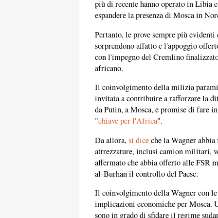
più di recente hanno operato in ​​Libia 
espandere la presenza di Mosca in Nor
Pertanto, le prove sempre più evident
sorprendono affatto e l'appoggio offert
con l'impegno del Cremlino finalizzato 
africano.
Il coinvolgimento della milizia parami
invitata a contribuire a rafforzare la di
da Putin, a Mosca, e promise di fare in
"
chiave per l'Africa
".
Da allora,
si dice
che la Wagner abbia f
attrezzature, inclusi camion militari, v
affermato che abbia offerto alle FSR mis
al-Burhan il controllo del Paese.
Il coinvolgimento della Wagner con le
implicazioni economiche per Mosca. Un
sono in grado di sfidare il regime suda