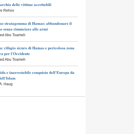
archia delle vittime accettabili
rre Rehov
mo stratagemma di Hamas: abbandonare il
o senza rinunciare alle armi
led Abu Toameh
a: rifugio sicuro di Hamas e pericolosa zona
a per l'Occidente
led Abu Toameh
ida e inarrestabile conquista dell'Europa da
dell'Islam
 A. Haug