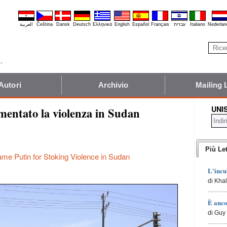
العربية
Čeština
Dansk
Deutsch
Ελληνικά
English
Español
Français
עברית
Italiano
Nederlan
Autori
Archivio
Mailing 
UNI
imentato la violenza in Sudan
Più Let
ame Putin for Stoking Violence in Sudan
L'incu
di Kha
È anco
di Guy 