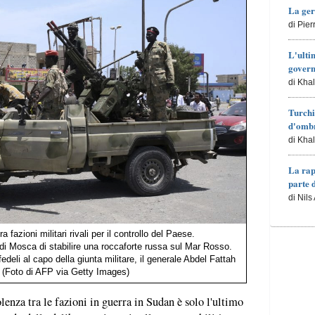
La ger
di Pie
L'ulti
govern
di Kha
Turchi
d'ombr
di Kha
La rap
parte 
di Nils
a fazioni militari rivali per il controllo del Paese.
di Mosca di stabilire una roccaforte russa sul Mar Rosso.
fedeli al capo della giunta militare, il generale Abdel Fattah
. (Foto di AFP via Getty Images)
enza tra le fazioni in guerra in Sudan è solo l'ultimo