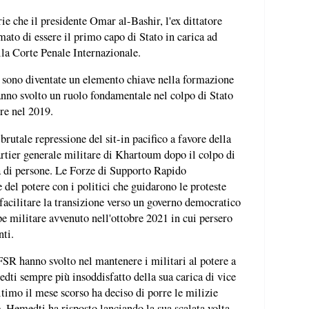
arie che il presidente Omar al-Bashir, l'ex dittatore
mato di essere il primo capo di Stato in carica ad
lla Corte Penale Internazionale.
 sono diventate un elemento chiave nella formazione
nno svolto un ruolo fondamentale nel colpo di Stato
ere nel 2019.
rutale repressione del sit-in pacifico a favore della
artier generale militare di Khartoum dopo il colpo di
a di persone. Le Forze di Supporto Rapido
del potere con i politici che guidarono le proteste
 facilitare la transizione verso un governo democratico
e militare avvenuto nell'ottobre 2021 in cui persero
nti.
FSR hanno svolto nel mantenere i militari al potere a
ti sempre più insoddisfatto della sua carica di vice
timo il mese scorso ha deciso di porre le milizie
e, Hemedti ha risposto lanciando la sua scalata volta