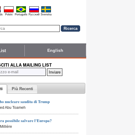
ds
Polski
Português
Pyccĸий
Svenska
List
English
SCITI ALLA MAILING LIST
ti
Più Recenti
bo nucleare saudita di Trump
led Abu Toameh
ra possibile salvare l'Europa?
Millière