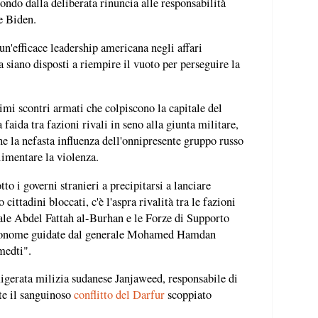
ondo dalla deliberata rinuncia alle responsabilità
e Biden.
'efficace leadership americana negli affari
 siano disposti a riempire il vuoto per perseguire la
timi scontri armati che colpiscono la capitale del
faida tra fazioni rivali in seno alla giunta militare,
he la nefasta influenza dell'onnipresente gruppo russo
limentare la violenza.
to i governi stranieri a precipitarsi a lanciare
cittadini bloccati, c'è l'aspra rivalità tra le fazioni
rale Abdel Fattah al-Burhan e le Forze di Supporto
utonome guidate dal generale Mohamed Hamdan
edti".
gerata milizia sudanese Janjaweed, responsabile di
te il sanguinoso
conflitto del Darfur
scoppiato