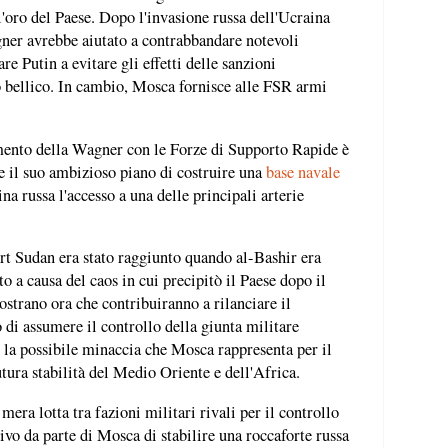
ll'oro del Paese. Dopo l'invasione russa dell'Ucraina
ner avrebbe aiutato a contrabbandare notevoli
re Putin a evitare gli effetti delle sanzioni
zo bellico. In cambio, Mosca fornisce alle FSR armi
imento della Wagner con le Forze di Supporto Rapide è
e il suo ambizioso piano di costruire una
base navale
na russa l'accesso a una delle principali arterie
rt Sudan era stato raggiunto quando al-Bashir era
o a causa del caos in cui precipitò il Paese dopo il
strano ora che contribuiranno a rilanciare il
o di assumere il controllo della giunta militare
la possibile minaccia che Mosca rappresenta per il
utura stabilità del Medio Oriente e dell'Africa.
mera lotta tra fazioni militari rivali per il controllo
ivo da parte di Mosca di stabilire una roccaforte russa