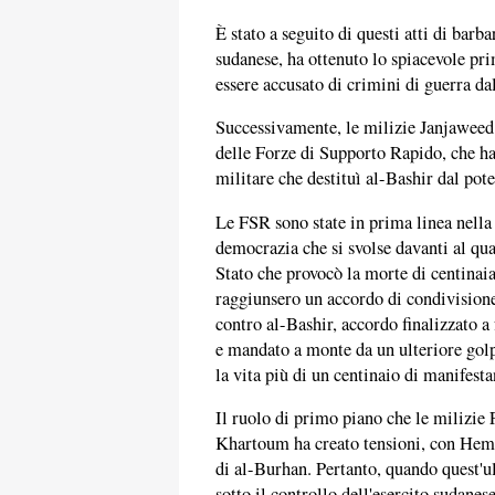
È stato a seguito di questi atti di barb
sudanese, ha ottenuto lo spiacevole pri
essere accusato di crimini di guerra da
Successivamente, le milizie Janjaweed
delle Forze di Supporto Rapido, che ha
militare che destituì al-Bashir dal pot
Le FSR sono state in prima linea nella b
democrazia che si svolse davanti al qu
Stato che provocò la morte di centinai
raggiunsero un accordo di condivisione 
contro al-Bashir, accordo finalizzato a
e mandato a monte da un ulteriore golp
la vita più di un centinaio di manifesta
Il ruolo di primo piano che le milizie 
Khartoum ha creato tensioni, con Hemed
di al-Burhan. Pertanto, quando quest'ul
sotto il controllo dell'esercito sudanes