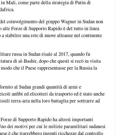
e in Mali, come parte della strategia di Putin di
dafrica.
i del coinvolgimento del gruppo Wagner in Sudan non
o alle Forze di Supporto Rapido è del tutto in linea
a stabilire una rete di nuove alleanze nel continente
litare russa in Sudan risale al 2017, quando fu
ttatura di al-Bashir, dopo che questi si recò in visita
 modo che il Paese rappresentasse per la Russia la
ornito al Sudan grandi quantità di armi e
eicoli anfibi ed elicotteri da trasporto ed è stato anche
sili terra-aria nella loro battaglia per sottrarre ad
 Forze di Supporto Rapido ha altresì importanti
o dei motivi per cui le milizie paramilitari sudanesi
nese è che trarrebbero ingenti ricchezze dal controllo