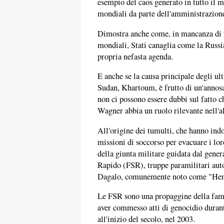
esempio del caos generato in tutto il m
mondiali da parte dell'amministrazion
Dimostra anche come, in mancanza di un
mondiali, Stati canaglia come la Russia
propria nefasta agenda.
E anche se la causa principale degli ul
Sudan, Khartoum, è frutto di un'annosa 
non ci possono essere dubbi sul fatto c
Wagner abbia un ruolo rilevante nell'a
All'origine dei tumulti, che hanno indot
missioni di soccorso per evacuare i loro 
della giunta militare guidata dal gene
Rapido (FSR), truppe paramilitari a
Dagalo, comunemente noto come "Hem
Le FSR sono una propaggine della fami
aver commesso atti di genocidio duran
all'inizio del secolo, nel 2003.