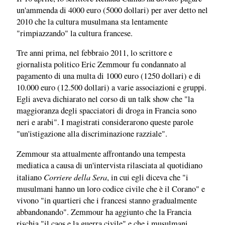
un'ammenda di 4000 euro (5000 dollari) per aver detto nel
2010 che la cultura musulmana sta lentamente
"rimpiazzando" la cultura francese.
Tre anni prima, nel febbraio 2011, lo scrittore e
giornalista politico Eric Zemmour fu condannato al
pagamento di una multa di 1000 euro (1250 dollari) e di
10.000 euro (12.500 dollari) a varie associazioni e gruppi.
Egli aveva dichiarato nel corso di un talk show che "la
maggioranza degli spacciatori di droga in Francia sono
neri e arabi". I magistrati considerarono queste parole
"un'istigazione alla discriminazione razziale".
Zemmour sta attualmente affrontando una tempesta
mediatica a causa di un'intervista rilasciata al quotidiano
Corriere della Sera
italiano
, in cui egli diceva che "i
musulmani hanno un loro codice civile che è il Corano" e
vivono "in quartieri che i francesi stanno gradualmente
abbandonando". Zemmour ha aggiunto che la Francia
rischia "il caos e la guerra civile" e che i musulmani