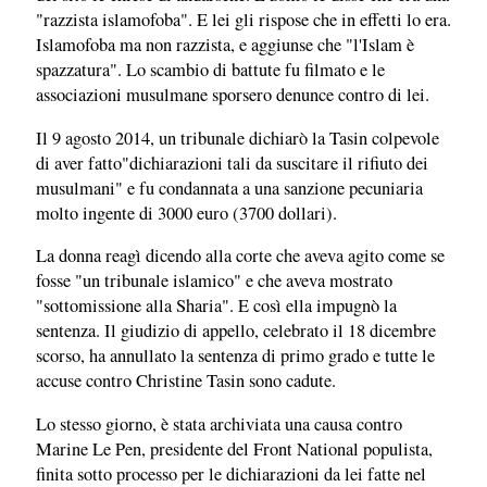
"razzista islamofoba". E lei gli rispose che in effetti lo era.
Islamofoba ma non razzista, e aggiunse che "l'Islam è
spazzatura". Lo scambio di battute fu filmato e le
associazioni musulmane sporsero denunce contro di lei.
Il 9 agosto 2014, un tribunale dichiarò la Tasin colpevole
di aver fatto"dichiarazioni tali da suscitare il rifiuto dei
musulmani" e fu condannata a una sanzione pecuniaria
molto ingente di 3000 euro (3700 dollari).
La donna reagì dicendo alla corte che aveva agito come se
fosse "un tribunale islamico" e che aveva mostrato
"sottomissione alla Sharia". E così ella impugnò la
sentenza. Il giudizio di appello, celebrato il 18 dicembre
scorso, ha annullato la sentenza di primo grado e tutte le
accuse contro Christine Tasin sono cadute.
Lo stesso giorno, è stata archiviata una causa contro
Marine Le Pen, presidente del Front National populista,
finita sotto processo per le dichiarazioni da lei fatte nel