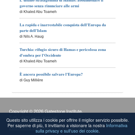
governo senza rinunciare alle armi
di Khaled Abu Toameh
La rapida e inarrestabile conquista dell'Europa da
parte dell'Islam
di Nils A. Haug
Turchia: rifugio sicuro di Hamas e pericolosa zona
d'ombra per l'Occidente
di Khaled Abu Toameh
È ancora possibile salvare l'Europa?
di Guy Millière
Copyright © 2026 Gatestone Institute.
Tutti i diritti sono riservati.
Questo sito utilizza i cookie per offrire il miglior servizio possibile.
Per saperne di più, ti invitiamo a visionare la nostra
Informativa
Informativa sulla privacy e sull'uso dei cookie
sulla privacy e sull'uso dei cookie
.