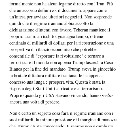
formalmente non ha alcun legame diretto con l'Iran. Più
che un accordo definitivo, il documento appare come
un'intesa per avviare ulteriori negoziati. Non sorprende
quindi che il regime iraniano abbia accolto la
dichiarazione d'intenti con favore. Teheran mantiene il
proprio uranio arricchito, guadagna tempo, ottiene
centinaia di miliardi di dollari per la ricostruzione e una
prospettiva di rilancio economico che potrebbe
consentirle di "esportare la rivoluzione" e tornare a
terrorizzare il mondo non appena Trump lascerà la Casa
Bianca per la fine del mandato. Trump aveva in ginocchio
la brutale dittatura militare iraniana: le ha appena
concesso una lunga e prospera vita. Questa è stata la
risposta degli Stati Uniti al ricatto e al terrorismo.
scelto
Proprio quando gli USA stavano vincendo, hanno
ancora una volta di perdere.
Non è certo un segreto cosa farà il regime iraniano con i
suoi miliardi, la minore pressione e il margine di manovra
.
che Trump gli sta concedendo
Il regime non è cambiato