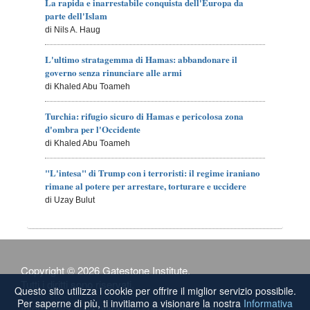
La rapida e inarrestabile conquista dell'Europa da
parte dell'Islam
di Nils A. Haug
L'ultimo stratagemma di Hamas: abbandonare il
governo senza rinunciare alle armi
di Khaled Abu Toameh
Turchia: rifugio sicuro di Hamas e pericolosa zona
d'ombra per l'Occidente
di Khaled Abu Toameh
"L'intesa" di Trump con i terroristi: il regime iraniano
rimane al potere per arrestare, torturare e uccidere
di Uzay Bulut
Copyright © 2026 Gatestone Institute.
Tutti i diritti sono riservati.
Questo sito utilizza i cookie per offrire il miglior servizio possibile.
Per saperne di più, ti invitiamo a visionare la nostra
Informativa
Informativa sulla privacy e sull'uso dei cookie