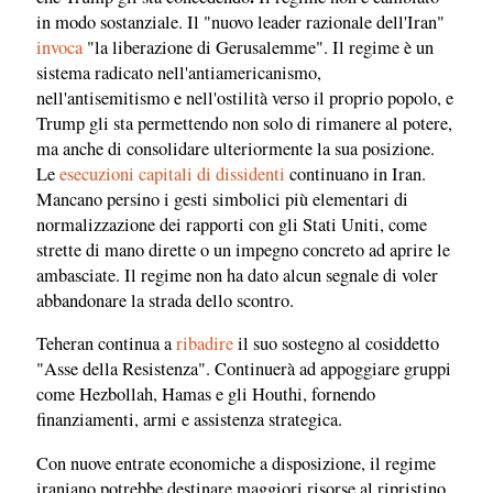
in modo sostanziale. Il "nuovo leader razionale dell'Iran"
invoca
"la liberazione di Gerusalemme". Il regime è un
sistema radicato nell'antiamericanismo,
nell'antisemitismo e nell'ostilità verso il proprio popolo, e
Trump gli sta permettendo non solo di rimanere al potere,
ma anche di consolidare ulteriormente la sua posizione.
Le
esecuzioni capitali di dissidenti
continuano in Iran.
Mancano persino i gesti simbolici più elementari di
normalizzazione dei rapporti con gli Stati Uniti, come
strette di mano dirette o un impegno concreto ad aprire le
ambasciate. Il regime non ha dato alcun segnale di voler
abbandonare la strada dello scontro.
Teheran continua a
ribadire
il suo sostegno al cosiddetto
"Asse della Resistenza". Continuerà ad appoggiare gruppi
come Hezbollah, Hamas e gli Houthi, fornendo
finanziamenti, armi e assistenza strategica.
Con nuove entrate economiche a disposizione, il regime
iraniano potrebbe destinare maggiori risorse al ripristino