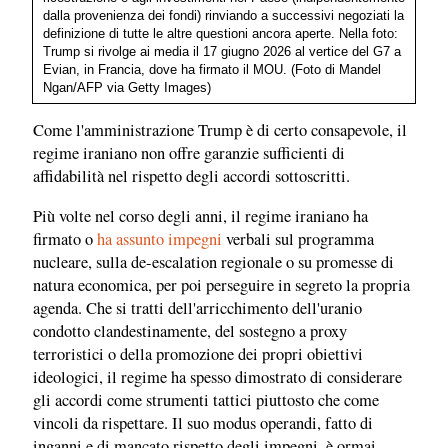
dalla provenienza dei fondi) rinviando a successivi negoziati la
definizione di tutte le altre questioni ancora aperte. Nella foto:
Trump si rivolge ai media il 17 giugno 2026 al vertice del G7 a
Evian, in Francia, dove ha firmato il MOU. (Foto di Mandel
Ngan/AFP via Getty Images)
Come l'amministrazione Trump è di certo consapevole, il
regime iraniano non offre garanzie sufficienti di
affidabilità nel rispetto degli accordi sottoscritti.
Più volte nel corso degli anni, il regime iraniano ha
firmato o
ha assunto impegni
verbali sul programma
nucleare, sulla de-escalation regionale o su promesse di
natura economica, per poi perseguire in segreto la propria
agenda. Che si tratti dell'arricchimento dell'uranio
condotto clandestinamente, del sostegno a proxy
terroristici o della promozione dei propri obiettivi
ideologici, il regime ha spesso dimostrato di considerare
gli accordi come strumenti tattici piuttosto che come
vincoli da rispettare. Il suo modus operandi, fatto di
inganni e di mancato rispetto degli impegni, è ormai