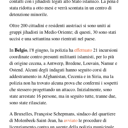
contatti con i jihadisti legati allo Stato islamico. La pena è
stata ridotta a otto mesi e verrà scontata in un centro di
detenzione minorile.
Oltre 200 cittadini e residenti austriaci si sono uniti ai
gruppi jihadisti in Medio Oriente; di questi, 30 sono stati
uccisi e una settantina sono rientrati nel paese.
Belgio
In
, l'8 giugno, la polizia ha
effettuato
21 incursioni
coordinate contro presunti militanti islamisti, per lo più
di origine cecena, a Antwerp, Bredene, Louvain, Namur e
Ostend. Alcuni degli indagati hanno seguito corsi di
addestramento in Afghanistan, Cecenia e in Siria, ma la
polizia non ha trovato alcuna prova che confermi i sospetti
che stessero progettando un attacco. Inizialmente, sono
state arrestate 16 persone, ma in seguito tutte, tranne due,
sono state rilasciate.
A Bruxelles, Françoise Schepmans, sindaco del quartiere
di Molenbeek-Saint-Jean, ha
avviato
le procedure di
licenziamento contro un agente della polizia municipale