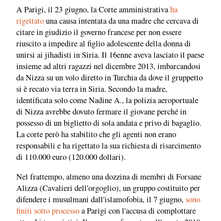
A Parigi, il 23 giugno, la Corte amministrativa
ha
rigettato
una causa intentata da una madre che cercava di
citare in giudizio il governo francese per non essere
riuscito a impedire al figlio adolescente della donna di
unirsi ai jihadisti in Siria. Il 16enne aveva lasciato il paese
insieme ad altri ragazzi nel dicembre 2013, imbarcandosi
da Nizza su un volo diretto in Turchia da dove il gruppetto
si è recato via terra in Siria. Secondo la madre,
identificata solo come Nadine A., la polizia aeroportuale
di Nizza avrebbe dovuto fermare il giovane perché in
possesso di un biglietto di sola andata e privo di bagaglio.
La corte però ha stabilito che gli agenti non erano
responsabili e ha rigettato la sua richiesta di risarcimento
di 110.000 euro (120.000 dollari).
Nel frattempo, almeno una dozzina di membri di Forsane
Alizza (Cavalieri dell'orgoglio), un gruppo costituito per
difendere i musulmani dall'islamofobia, il 7 giugno,
sono
finiti sotto processo
a Parigi con l'accusa di complottare