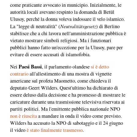
come praticante avvocato in municipio. Inizialmente, le
autorità locali avevano respinto la domanda di Betül
Ulusoy, perché la donna voleva indossare il velo islamico.
Neutralitätsgesetz
La "legge di neutralità" (
) di Berlino
stabilisce che a chi lavora nell'amministrazione pubblica è
vietato mostrare simboli religiosi. Ma i funzionari
pubblici hanno fatto un'eccezione per la Ulusoy, pare per
evitare di essere accusati di islamofobia.
Paesi Bassi
Nei
, il parlamento olandese
si è detto
contrario
all'allestimento di una mostra di vignette
americane sul profeta Maometto, come chiedeva il
deputato Geert Wilders. Quest'ultimo ha dichiarato di
essere deluso dalla decisione e ha promesso di mostrare le
caricature durante una trasmissione televisiva riservata ai
partiti politici. Ma l'emittente pubblica nazionale NPO
non è riuscita
a mandare in onda il video come previsto.
Wilders ha accusato la NPO di sabotaggio e il 24 giugno
il video
è stato finalmente trasmesso
.