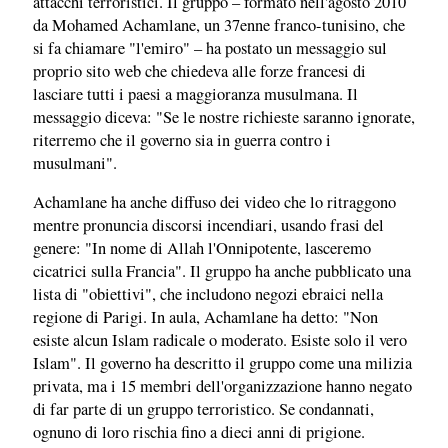
attacchi terroristici. Il gruppo – formato nell'agosto 2010
da Mohamed Achamlane, un 37enne franco-tunisino, che
si fa chiamare "l'emiro" – ha postato un messaggio sul
proprio sito web che chiedeva alle forze francesi di
lasciare tutti i paesi a maggioranza musulmana. Il
messaggio diceva: "Se le nostre richieste saranno ignorate,
riterremo che il governo sia in guerra contro i
musulmani".
Achamlane ha anche diffuso dei video che lo ritraggono
mentre pronuncia discorsi incendiari, usando frasi del
genere: "In nome di Allah l'Onnipotente, lasceremo
cicatrici sulla Francia". Il gruppo ha anche pubblicato una
lista di "obiettivi", che includono negozi ebraici nella
regione di Parigi. In aula, Achamlane ha detto: "Non
esiste alcun Islam radicale o moderato. Esiste solo il vero
Islam". Il governo ha descritto il gruppo come una milizia
privata, ma i 15 membri dell'organizzazione hanno negato
di far parte di un gruppo terroristico. Se condannati,
ognuno di loro rischia fino a dieci anni di prigione.