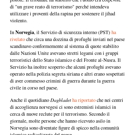
di "un grave reato di terrorismo" perché intendeva
utilizzare i proventi della rapina per sostenere il jihad
violento.
Norvegia
In
, il Servizio di sicurezza interno (PST)
ha
rivelato
che circa una dozzina di profughi inviati nel paese
scandinavo conformemente al sistema di quote stabilito
dalle Nazioni Unite avevano stretti legami con i gruppi
terroristici dello Stato islamico e del Fronte al-Nusra. Il
Servizio ha inoltre scoperto che alcuni profughi avevano
operato nella polizia segreta siriana e altri erano sospettati
di aver commesso crimini di guerra durante la guerra
civile in corso nel paese.
Dagbladet
Anche il quotidiano
ha riportato
che nei centri
di accoglienza norvegesi ci sono estremisti islamici in
cerca di nuove reclute per il terrorismo. Secondo il
giornale, molte persone che hanno ricevuto asilo in
Norvegia sono diventate figure di spicco nella comunità
islamica radicalizzata del paese.