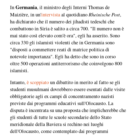
Germania
In
, il ministro degli Interni Thomas de
Rheinische Post
Maizière, in un'
intervista
al quotidiano
,
ha dichiarato che il numero dei jihadisti tedeschi che
combattono in Siria è salito a circa 700. "Il numero non è
mai stato così elevato com'è ora", egli ha asserito. Sono
circa 330 gli islamisti violenti che in Germania sono
"disposti a commettere reati di matrice politica di
notevole importanza". Egli ha detto che sono in corso
oltre 500 operazioni antiterrorismo che coinvolgono 800
islamisti.
Intanto,
è scoppiato
un dibattito in merito al fatto se gli
studenti musulmani dovrebbero essere esentati dalle visite
obbligatorie agli ex campi di concentramento nazisti
previste dai programmi educativi sull'Olocausto. La
disputa è incentrata su una proposta che implicherebbe che
gli studenti di tutte le scuole secondarie dello Stato
meridionale della Baviera si rechino nei luoghi
dell'Olocausto, come contemplato dai programmi