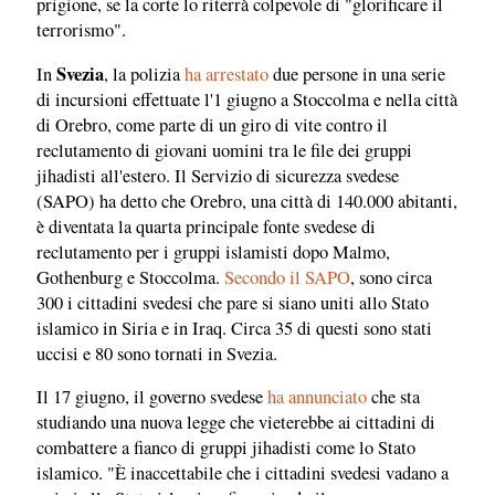
prigione, se la corte lo riterrà colpevole di "glorificare il
terrorismo".
Svezia
In
, la polizia
ha arrestato
due persone in una serie
di incursioni effettuate l'1 giugno a Stoccolma e nella città
di Orebro, come parte di un giro di vite contro il
reclutamento di giovani uomini tra le file dei gruppi
jihadisti all'estero. Il Servizio di sicurezza svedese
(SAPO) ha detto che Orebro, una città di 140.000 abitanti,
è diventata la quarta principale fonte svedese di
reclutamento per i gruppi islamisti dopo Malmo,
Gothenburg e Stoccolma.
Secondo il SAPO
, sono circa
300 i cittadini svedesi che pare si siano uniti allo Stato
islamico in Siria e in Iraq. Circa 35 di questi sono stati
uccisi e 80 sono tornati in Svezia.
Il 17 giugno, il governo svedese
ha annunciato
che sta
studiando una nuova legge che vieterebbe ai cittadini di
combattere a fianco di gruppi jihadisti come lo Stato
islamico. "È inaccettabile che i cittadini svedesi vadano a