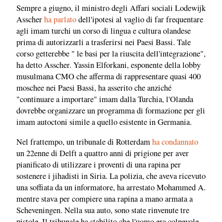
Sempre a giugno, il ministro degli Affari sociali Lodewijk
Asscher
ha parlato
dell'ipotesi al vaglio di far frequentare
agli imam turchi un corso di lingua e cultura olandese
prima di autorizzarli a trasferirsi nei Paesi Bassi. Tale
corso getterebbe " le basi per la riuscita dell'integrazione",
ha detto Asscher. Yassin Elforkani, esponente della lobby
musulmana CMO che afferma di rappresentare quasi 400
moschee nei Paesi Bassi, ha asserito che anziché
"continuare a importare" imam dalla Turchia, l'Olanda
dovrebbe organizzare un programma di formazione per gli
imam autoctoni simile a quello esistente in Germania.
Nel frattempo, un tribunale di Rotterdam
ha condannato
un 22enne di Delft a quattro anni di prigione per aver
pianificato di utilizzare i proventi di una rapina per
sostenere i jihadisti in Siria. La polizia, che aveva ricevuto
una soffiata da un informatore, ha arrestato Mohammed A.
mentre stava per compiere una rapina a mano armata a
Scheveningen. Nella sua auto, sono state rinvenute tre
pistole. Il tribunale ha stabilito che l'uomo era colpevole