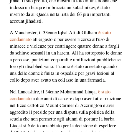
jihad. Il suo profilo, che mostra la foto di una donna che
indossa un burqa e imbraccia un kalashnikov, è stato
inserito da al-Qaeda nella lista dei 66 più importanti
account jihadisti.
A Manchester, il 33enne Iqbal Ali di Oldham
è stato
condannato
all'ergastolo per essere ricorso all'uso di
minacce e violenze per costringere quattro donne a fargli
da schiave sessuali in un harem. Ali ha sottoposto le donne
a percosse, punizioni corporali e umiliazioni pubbliche se
loro gli disobbedivano. L'uomo è stato arrestato quando
una delle donne è finita in ospedale per gravi lesioni al
collo dopo aver avuto un collasso in una farmacia.
Nel Lancashire, il 34enne Mohammad Liaqat
è stato
condannato
a due anni di carcere dopo aver fatto irruzione
nel liceo cattolico Mount Carmel di Accrington e aver
aggredito il preside per una disputa sulla politica della
scuola che non permette agli alunni di portare la barba.
Liaqat si è detto arrabbiato per la decisione di espellere