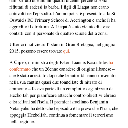
dall'istituto due alunni quattordicenni perché si sono
rifiutati di radersi la barba. I figli di Liaqat non erano
coinvolti nell'episodio. L'uomo poi si è presentato alla St.
Oswald's RC Primary School di Accrington e anche lì ha
aggredito il direttore. A Liaqat è stato vietato di avere
contatti con il personale di quattro scuole della zona.
Ulteriori notizie sull'Islam in Gran Bretagna, nel giugno
2015, possono essere trovate
qui
.
Cipro
A
, il ministro degli Esteri Ioannis Kasoulides
ha
confermato
che un 26enne canadese di origine libanese –
che è stato arrestato dopo che le autorità hanno rinvenuto
nella sua cantina quasi due tonnellate di nitrato di
ammonio – faceva parte di un complotto organizzato da
Hezbollah per pianificare attacchi contro obiettivi ebraici
e israeliani sull'isola. Il premier israeliano Benjamin
Netanyahu ha detto che l'episodio è la prova che l'Iran, che
appoggia Hezbollah, continua a fomentare il terrorismo
nella regione.