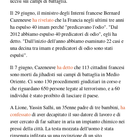
uccisi sui campi di battaglia.
Il 29 giugno, il ministro degli Interni francese Bernard
Cazeneuve
ha rivelato
che la Francia negli ultimi tre anni
ha espulso 40 imam perché "predicavano l'odio". "Dal
2012 abbiamo espulso 40 predicatori di odio", egli ha
detto. "Dall'inizio dell'anno abbiamo esaminato 22 casi e
una decina tra imam e predicatori di odio sono stati
espulsi".
Il 7 giugno, Cazeneuve
ha detto
che 113 cittadini francesi
sono morti da jihadisti sui campi di battaglia in Medio
Oriente. Ci sono 130 procedimenti giudiziari in corso e
che riguardano 650 persone legate al terrorismo, e a 60
individui è stato proibito di lasciare il paese.
A Lione, Yassin Salhi, un 35enne padre di tre bambini,
ha
confessato
di aver decapitato il suo datore di lavoro e di
aver cercato di far saltare in aria un impianto chimico nei
pressi della città. La testa mozzata dell'uomo è stata
rinvenuta infilzata su una recinzione di un sito