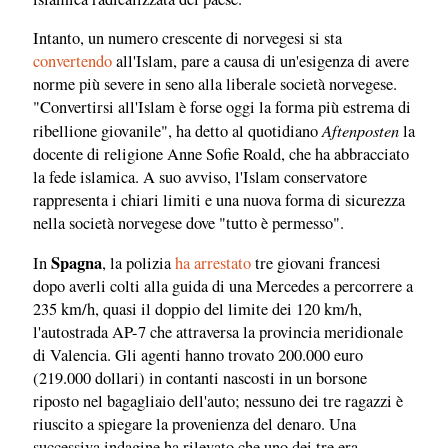
Intanto, un numero crescente di norvegesi si sta
convertendo
all'Islam, pare a causa di un'esigenza di avere
norme più severe in seno alla liberale società norvegese.
"Convertirsi all'Islam è forse oggi la forma più estrema di
Aftenposten
ribellione giovanile", ha detto al quotidiano
la
docente di religione Anne Sofie Roald, che ha abbracciato
la fede islamica. A suo avviso, l'Islam conservatore
rappresenta i chiari limiti e una nuova forma di sicurezza
nella società norvegese dove "tutto è permesso".
Spagna
In
, la polizia
ha arrestato
tre giovani francesi
dopo averli colti alla guida di una Mercedes a percorrere a
235 km/h, quasi il doppio del limite dei 120 km/h,
l'autostrada AP-7 che attraversa la provincia meridionale
di Valencia. Gli agenti hanno trovato 200.000 euro
(219.000 dollari) in contanti nascosti in un borsone
riposto nel bagagliaio dell'auto; nessuno dei tre ragazzi è
riuscito a spiegare la provenienza del denaro. Una
successiva indagine ha rilevato che uno dei tre era