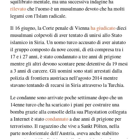
squilibrato mentale, ma una successiva indagine ha
rilevato
che l'uomo è un musulmano devoto che ha molti
legami con l'Islam radicale.
Il 16 giugno, la Corte penale di Vienna
ha giudicato
dieci
musulmani colpevoli di aver tentato di unirsi allo Stato
islamico in Siria. Un uomo turco accusato di aver aiutato
il gruppo composto da nove ceceni, di età compresa tra i
17 e i 27 anni, è stato condannato a tre anni di prigione
mentre gli altri devono scontare pene detentive da 19 mesi
a 3 anni di carcere. Gli uomini sono stati arrestati dalla
polizia di frontiera austriaca nell'agosto 2014 mentre
stavano tentando di recarsi in Siria attraverso la Turchia.
Le condanne sono arrivate poche settimane dopo che un
14enne turco che ha scaricato i piani per costruire una
bomba grazie alla consolle della sua Playstation collegata
a Internet è stato
condannato
a due anni di prigione per
terrorismo. Il ragazzino che vive a Sankt Pölten, nella
parte nordorientale dell'Austria, aveva anche stabilito