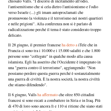
chiosato Valls. "I discorsi di incitamento all'odio,
l'antisemitismo che si cela dietro l'antisionismo e l'odio
verso Israele (...) gli imam autoproclamati che
promuovono la violenza e il terrorismo nei nostri quartieri
e nelle prigioni". Alla conferenza non si è parlato di
radicalizzazione perché il tema è stato considerato troppo
delicato.
Il 28 giugno, il premier francese
ha detto a
iTele che in
Francia ci sono tra i 10.000 e i 15.000 salafiti e che 1.800
persone sono "collegate" in qualche modo alla causa
islamista. Egli ha asserito che l'Occidente è impegnato in
una "guerra contro il terrorismo", aggiungendo: "Non
possiamo perdere questa guerra perché è sostanzialmente
una guerra di civiltà. È la nostra società, la nostra civiltà
che stiamo difendendo".
Il 6 giugno, Valls
ha affermato
che oltre 850 cittadini
francesi si sono recati a combattere in Siria e in Iraq. Più
di 470 di loro sono ancora lì e 110 si ritiene che siano stati