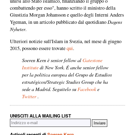
unirsi allo Stato islamico, finanziando il gruppo o
combattendo per esso", hanno scritto il ministro della
Giustizia Morgan Johansson e quello degli Interni Anders
Dagens
Ygeman, in un articolo pubblicato dal quotidiano
Nyheter
.
Ulteriori notizie sull'Islam in Svezia, nel mese di giugno
2015, possono essere trovate
qui
.
Soeren Kern è senior fellow al
Gatestone
Institute
di New York. È anche senior fellow
per la politica europea del Grupo de Estudios
estratégicos/Strategic Studies Group che ha
sede a Madrid. Seguitelo su
Facebook
e
Twitter
.
UNISCITI ALLA MAILING LIST
Articoli recenti di
Soeren Kern