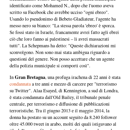
identificato come Mohamed N., dopo che l'uomo aveva
scritto su Facebook che avrebbe ucciso "ogni ebreo".
Usando lo pseudonimo di Bebeto Gladiateur, l'agente ha
messo nero su bianco: "La stessa parola 'ebreo' è sporca.
Se fossi stato in Israele, francamente avrei fatto agli ebrei
ciò che loro fanno ai palestinesi – li avrei massacrati
tutti". La Schepmans ha detto: "Queste dichiarazioni mi
sconvolgono. Non sono mai stata ambigua riguardo a
questioni del genere. Non posso accettare che un agente
della polizia municipale si comporti così".
Gran Bretagna
In
, una profuga irachena di 22 anni è stata
condannata
a tre anni e mezzo di carcere per "terrorismo
su Twitter". Alaa Esayed, di Kennington, a sud di Londra,
è stata condannata dall'Old Bailey, il tribunale penale
centrale, per terrorismo e diffusione di pubblicazioni
terroristiche. Tra il giugno 2013 e il maggio 2014, la
donna ha postato su un account seguito da 8.240 follower
oltre 45.000 tweet in arabo, molti dei quali istigavano al