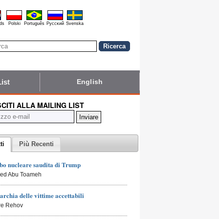
ds
Polski
Português
Pyccĸий
Svenska
List
English
SCITI ALLA MAILING LIST
ti
Più Recenti
bo nucleare saudita di Trump
led Abu Toameh
archia delle vittime accettabili
rre Rehov