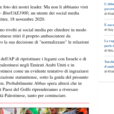
L'ulti
le foto dei nostri leader. Ma non li abbiamo visti
govern
 –
BintUAE1900
, un utente dei social media
di Kha
witter, 18 novembre 2020.
È anco
ono rivolti ai social media per chiedere in modo
di Guy 
stinese ritiri il proprio ambasciatore da
La rap
o la sua decisione di "normalizzare" le relazioni
parte 
di Nils
dell'AP di ripristinare i legami con Israele e di
Turchi
palestinesi negli Emirati Arabi Uniti e in
d'ombr
estinesi come un evidente tentativo di ingraziarsi
di Kha
azione statunitense, sotto la guida del presunto
en. Probabilmente Abbas spera altresì che in
ni Paesi del Golfo riprenderanno a riversare
tà Palestinese, tanto per cominciare.