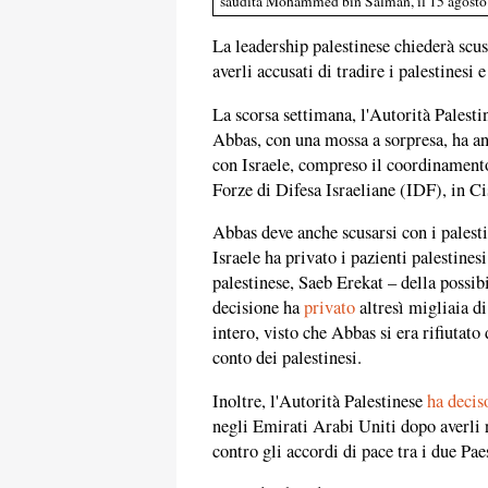
saudita Mohammed bin Salman, il 15 agost
La leadership palestinese chiederà scu
averli accusati di tradire i palestinesi
La scorsa settimana, l'Autorità Palest
Abbas, con una mossa a sorpresa, ha an
con Israele, compreso il coordinamento 
Forze di Difesa Israeliane (IDF), in Ci
Abbas deve anche scusarsi con i palesti
Israele ha privato i pazienti palestines
palestinese, Saeb Erekat – della possib
decisione ha
privato
altresì migliaia di
intero, visto che Abbas si era rifiutato 
conto dei palestinesi.
Inoltre, l'Autorità Palestinese
ha decis
negli Emirati Arabi Uniti dopo averli 
contro gli accordi di pace tra i due Paes