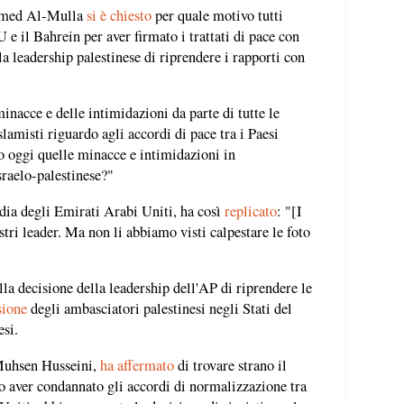
ammed Al-Mulla
si è chiesto
per quale motivo tutti
e il Bahrein per aver firmato i trattati di pace con
la leadership palestinese di riprendere i rapporti con
inacce e delle intimidazioni da parte di tutte le
slamisti riguardo agli accordi di pace tra i Paesi
o oggi quelle minacce e intimidazioni in
sraelo-palestinese?"
ia degli Emirati Arabi Uniti, ha così
replicato
: "[I
stri leader. Ma non li abbiamo visti calpestare le foto
la decisione della leadership dell'AP di riprendere le
sione
degli ambasciatori palestinesi negli Stati del
esi.
 Muhsen Husseini,
ha affermato
di trovare strano il
po aver condannato gli accordi di normalizzazione tra