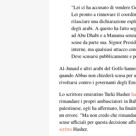
"Lei ci ha accusato di vendere G
Lei pronto a rinnovare il coordi
rilasciare una dichiarazione espli
degli arabi. A questo ha fatto se
ad Abu Dhabi e a Manama senza 
scuse da parte sua. Signor Presid
interne, ma qualsiasi attacco con
Deve scusarsi pubblicamente e pe
Al-Junaid e altri arabi del Golfo hann
quando Abbas non chiederà scusa per ave
rivoltarsi contro i governanti degli Em
Lo scrittore emiratino Turki Hasher
ha
rimandare i propri ambasciatori in Bah
palestinese, egli ha affermato, ha fina
un errore. "Ma non credo che rimandarl
scuse ufficiali per questa decisione aff
scritto
Hasher.