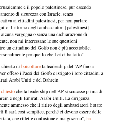
erusalemme e il popolo palestinese, pur essendo
namento di sicurezza con Israele, senza
cativa ai cittadini palestinesi, per non parlare
guito il ritorno degli ambasciatori [palestinesi]
alcuna vergogna o senza una dichiarazione di
ente, non mi interessano le sue questioni
tro un cittadino del Golfo non è più accettabile.
rsonalmente per quello che Lei ci ha fatto".
o chiesto di
boicottare
la leadership dell'AP fino a
r offeso i Paesi del Golfo e istigato i loro cittadini a
irati Arabi Uniti e del Bahrein.
 chiesto
che la leadership dell'AP si scusasse prima di
rein e negli Emirati Arabi Uniti. La dirigenza
lmente ammesso che il ritiro degli ambasciatori è stato
i lì sarà così semplice, perché ci devono essere delle
rettata, che riflette confusione e malgoverno",
ha