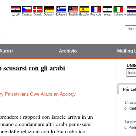
العربية
Čeština
Dansk
Deutsch
Ελληνικά
English
Español
Français
עברית
Italiano
Nederlan
Autori
Archivio
Mailing 
UNI
 scusarsi con gli arabi
Più Let
y Palestinians Owe Arabs an Apology
L'incu
di Kha
prendere i rapporti con Israele arriva in un
La ger
nuano a condannare altri arabi per essersi
di Pie
ne delle relazioni con lo Stato ebraico.