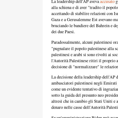
La leadership dell'AP aveva
accusato
g
alla schiena e di aver "tradito il pop
accettando di stabilire relazioni con Isr
Gaza e a Gerusalemme Est avevano mani
bruciando le bandiere del Bahrein e de
dei due Paesi.
Paradossalmente, alcuni palestinesi or
"pugnalare il popolo palestinese alla 
palestinesi e arabi si sono rivolti ai s
l'Autorità Palestinese ritiri il propri
decisione di "normalizzare" le relazion
La decisione della leadership dell'AP di
ambasciatori palestinesi negli Emirati 
come un evidente tentativo di ingrazia
sotto la guida del presunto neo presid
altresì che in cambio gli Stati Uniti e
denaro nelle casse dell'Autorità Palest
Se un'amministrazione Biden può essere 