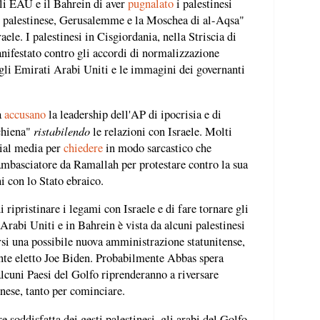
li EAU e il Bahrein di aver
pugnalato
i palestinesi
olo palestinese, Gerusalemme e la Moschea di al-Aqsa"
aele. I palestinesi in Cisgiordania, nella Striscia di
festato contro gli accordi di normalizzazione
gli Emirati Arabi Uniti e le immagini dei governanti
a
accusano
la leadership dell'AP di ipocrisia e di
ristabilendo
schiena"
le relazioni con Israele. Molti
ocial media per
chiedere
in modo sarcastico che
o ambasciatore da Ramallah per protestare contro la sua
i con lo Stato ebraico.
 ripristinare i legami con Israele e di fare tornare gli
Arabi Uniti e in Bahrein è vista da alcuni palestinesi
rsi una possibile nuova amministrazione statunitense,
ente eletto Joe Biden. Probabilmente Abbas spera
 alcuni Paesi del Golfo riprenderanno a riversare
inese, tanto per cominciare.
soddisfatta dei gesti palestinesi, gli arabi del Golfo