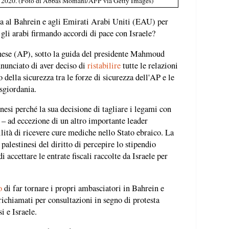
o 2020. (Foto di Abbas Momani/AFP via Getty Images)
sa al Bahrein e agli Emirati Arabi Uniti (EAU) per
 e gli arabi firmando accordi di pace con Israele?
inese (AP), sotto la guida del presidente Mahmoud
nunciato di aver deciso di
ristabilire
tutte le relazioni
della sicurezza tra le forze di sicurezza dell'AP e le
sgiordania.
nesi perché la sua decisione di tagliare i legami con
i – ad eccezione di un altro importante leader
ilità di ricevere cure mediche nello Stato ebraico. La
 palestinesi del diritto di percepire lo stipendio
di accettare le entrate fiscali raccolte da Israele per
o
di far tornare i propri ambasciatori in Bahrein e
richiamati per consultazioni in segno di protesta
i e Israele.