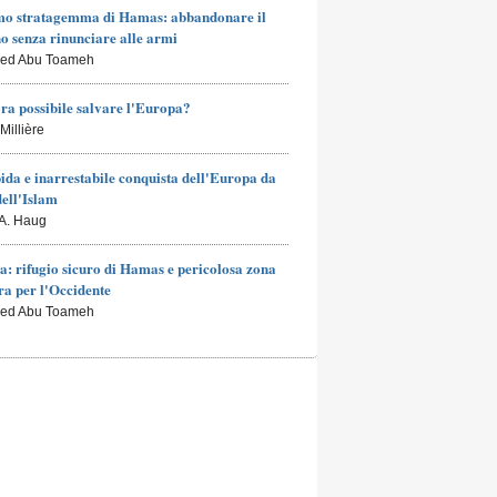
mo stratagemma di Hamas: abbandonare il
o senza rinunciare alle armi
led Abu Toameh
ra possibile salvare l'Europa?
Millière
ida e inarrestabile conquista dell'Europa da
dell'Islam
 A. Haug
a: rifugio sicuro di Hamas e pericolosa zona
a per l'Occidente
led Abu Toameh