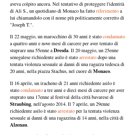
aveva colpito ancora. Nel tentativo di proteggere l'identità
di Ali S., un quotidiano di Monaco ha fatto
riferimento
a
lui chiamandolo con il nome più politicamente corretto di
"Joseph T.".
Il 22 maggio, un marocchino di 30 anni è stato
condannato
a quattro anni e nove mesi di carcere per aver tentato di
Dresda
stuprare una 55enne a
. Il 20 maggio, un 25enne
senegalese richiedente asilo è stato
arrestato
dopo una
tentata violenza sessuale ai danni di una ragazza tedesca di
Monaco
20 anni, nella piazza Stachus, nel cuore di
.
Il 16 aprile, un iracheno di 21 anni richiedente asilo è
stato
condannato
a tre anni e dieci mesi di carcere per aver
stuprato una 17enne al festival della città bavarese di
Straubing
, nell'agosto 2014. Il 7 aprile, un 29enne
richiedente asilo è stato
arrestato
per la tentata violenza
sessuale ai danni di una ragazzina di 14 anni, nella città di
Alzenau
.