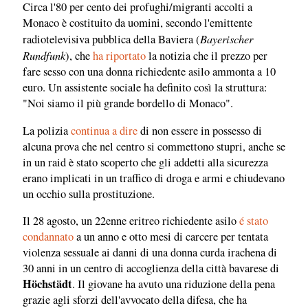
Circa l'80 per cento dei profughi/migranti accolti a
Monaco è costituito da uomini, secondo l'emittente
Bayerischer
radiotelevisiva pubblica della Baviera (
Rundfunk
), che
ha riportato
la notizia che il prezzo per
fare sesso con una donna richiedente asilo ammonta a 10
euro. Un assistente sociale ha definito così la struttura:
"Noi siamo il più grande bordello di Monaco".
La polizia
continua a dire
di non essere in possesso di
alcuna prova che nel centro si commettono stupri, anche se
in un raid è stato scoperto che gli addetti alla sicurezza
erano implicati in un traffico di droga e armi e chiudevano
un occhio sulla prostituzione.
Il 28 agosto, un 22enne eritreo richiedente asilo
é stato
condannato
a un anno e otto mesi di carcere per tentata
violenza sessuale ai danni di una donna curda irachena di
30 anni in un centro di accoglienza della città bavarese di
Höchstädt
. Il giovane ha avuto una riduzione della pena
grazie agli sforzi dell'avvocato della difesa, che ha