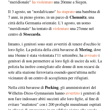
"meridionale"
ha violentato
una 20enne a Siegen.
Il 3 agosto, un "nordafricano"
ha stuprato
una bambina di
Chemnitz
7 anni, in pieno giorno, in un parco di
, una
città della Germania orientale. L'1 agosto, un uomo
"meridionale" ha tentato di
violentare
una 27enne nel
Stoccarda
centro di
.
Intanto, i genitori sono stati avvertiti di tenere d'occhio le
Mering
loro figlie. La polizia della città bavarese di
, dove
una 16enne è stata violentata l'11 settembre, ha
avvisato
i
genitori di non permettere ai loro figli di uscire da soli. La
polizia ha inoltre consigliato alle donne di non recarsi da
sole alla stazione ferroviaria essendo quest'ultima nelle
vicinanze di un centro di accoglienza per rifugiati.
Pocking
Nella città bavarese di
, gli amministratori del
Wilhelm-Diess-Gymnasium hanno
avvertito
i genitori di
non fare indossare abiti succinti alle loro figlie, al fine di
evitare "malintesi" con i 200 profughi musulmani ospitati