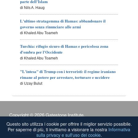
parte dell'Islam
di Nils A. Haug
L'ultimo stratagemma di Hamas: abbandonare il
governo senza rinunciare alle armi
di Khaled Abu Toameh
Turchia: rifugio sicuro di Hamas e pericolosa zona
d'ombra per l'Occidente
di Khaled Abu Toameh
"L'intesa" di Trump con i terroristi: il regime iraniano
rimane al potere per arrestare, torturare e uccidere
di Uzay Bulut
Copyright © 2026 Gatestone Institute.
Tutti i diritti sono riservati.
Questo sito utilizza i cookie per offrire il miglior servizio possibile.
Per saperne di più, ti invitiamo a visionare la nostra
Informativa
Informativa sulla privacy e sull'uso dei cookie
sulla privacy e sull'uso dei cookie
.