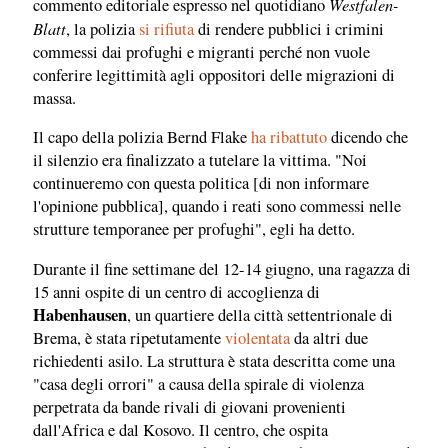
Westfalen-
commento editoriale espresso nel quotidiano
Blatt
, la polizia
si rifiuta
di rendere pubblici i crimini
commessi dai profughi e migranti perché non vuole
conferire legittimità agli oppositori delle migrazioni di
massa.
Il capo della polizia Bernd Flake
ha ribattuto
dicendo che
il silenzio era finalizzato a tutelare la vittima. "Noi
continueremo con questa politica [di non informare
l'opinione pubblica], quando i reati sono commessi nelle
strutture temporanee per profughi", egli ha detto.
Durante il fine settimane del 12-14 giugno, una ragazza di
15 anni ospite di un centro di accoglienza di
Habenhausen
, un quartiere della città settentrionale di
Brema, è stata ripetutamente
violentata
da altri due
richiedenti asilo. La struttura è stata descritta come una
"casa degli orrori" a causa della spirale di violenza
perpetrata da bande rivali di giovani provenienti
dall'Africa e dal Kosovo. Il centro, che ospita