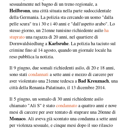
sessualmente nel bagno di un treno regionale, a
Heilbronn
, una città situata nella parte sudoccidentale
della Germania. La polizia sta cercando un uomo "dalla
pelle scura" tra i 30 e i 40 anni e "dall'aspetto arabo". Lo
stesso giorno, un 21enne tunisino richiedente asilo
ha
stuprato
una ragazza di 20 anni, nel quartiere di
Karlsruhe
Dornwaldsiedlung a
. La polizia ha taciuto sul
crimine fino al 14 agosto, quando un giornale locale ha
reso pubblica la notizia.
Il 9 giugno, due somali richiedenti asilo, di 20 e 18 anni,
sono stati
condannati
a sette anni e mezzo di carcere per
Bad Kreuznach
aver violentato una 21enne tedesca a
, una
città della Renania-Palatinato, il 13 dicembre 2014.
Il 5 giugno, un somalo di 30 anni richiedente asilo
chiamato "Ali S" è stato
condannato
a quattro anni e nove
mesi di carcere per aver tentato di stuprare una 20enne di
Monaco
. Ali aveva già scontato una condanna a sette anni
per violenza sessuale, e cinque mesi dopo il suo rilascio