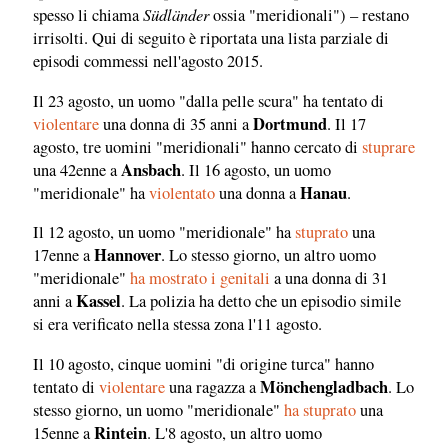
Südländer
spesso li chiama
ossia "meridionali") – restano
irrisolti. Qui di seguito è riportata una lista parziale di
episodi commessi nell'agosto 2015.
Il 23 agosto, un uomo "dalla pelle scura" ha tentato di
Dortmund
violentare
una donna di 35 anni a
. Il 17
agosto, tre uomini "meridionali" hanno cercato di
stuprare
Ansbach
una 42enne a
. Il 16 agosto, un uomo
Hanau
"meridionale" ha
violentato
una donna a
.
Il 12 agosto, un uomo "meridionale" ha
stuprato
una
Hannover
17enne a
. Lo stesso giorno, un altro uomo
"meridionale"
ha mostrato i genitali
a una donna di 31
Kassel
anni a
. La polizia ha detto che un episodio simile
si era verificato nella stessa zona l'11 agosto.
Il 10 agosto, cinque uomini "di origine turca" hanno
Mönchengladbach
tentato di
violentare
una ragazza a
. Lo
stesso giorno, un uomo "meridionale"
ha stuprato
una
Rintein
15enne a
. L'8 agosto, un altro uomo