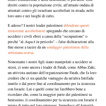
diretti contro la popolazione civile, all'attuale ondata di
attentati contro gli israeliani accoltellati in strada, nelle
loro auto e nei luoghi di culto.
E adesso? I nostri leader palestinesi
difendono questi
minorenni accoltellatori
spiegando che cercano di
uccidere i civili ebrei a causa della "occupazione" o
perché "al-Aqsa è in pericolo" – false dichiarazioni alla
fine messe a tacere da un
sondaggio palestinese della
settimana scorsa
.
Nonostante i nostri figli siano manipolati a uccidere se
stessi, ci sono ancora i leader di Fatah, come Abbas Zaki,
un attivista anziano dell'organizzazione Fatah, che fa loro
credere che ci sia qualche vantaggio da un'altra Intifada
inutile o dal porre fine al coordinamento per la sicurezza
con Israele. Lui e quelli come lui farebbero bene a
ricordare che, come la maggior parte dei palestinesi sa
benissimo, il coordinamento per la sicurezza con Israele è
prima di tutto nel loro interesse. Impedisce all'Autorità