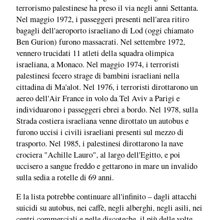
terrorismo palestinese ha preso il via negli anni Settanta.
Nel maggio 1972, i passeggeri presenti nell'area ritiro
bagagli dell'aeroporto israeliano di Lod (oggi chiamato
Ben Gurion) furono massacrati. Nel settembre 1972,
vennero trucidati 11 atleti della squadra olimpica
israeliana, a Monaco. Nel maggio 1974, i terroristi
palestinesi fecero strage di bambini israeliani nella
cittadina di Ma'alot. Nel 1976, i terroristi dirottarono un
aereo dell'Air France in volo da Tel Aviv a Parigi e
individuarono i passeggeri ebrei a bordo. Nel 1978, sulla
Strada costiera israeliana venne dirottato un autobus e
furono uccisi i civili israeliani presenti sul mezzo di
trasporto. Nel 1985, i palestinesi dirottarono la nave
crociera "Achille Lauro", al largo dell'Egitto, e poi
uccisero a sangue freddo e gettarono in mare un invalido
sulla sedia a rotelle di 69 anni.
E la lista potrebbe continuare all'infinito – dagli attacchi
suicidi su autobus, nei caffè, negli alberghi, negli asili, nei
centri commerciali e nelle discoteche, il più delle volte