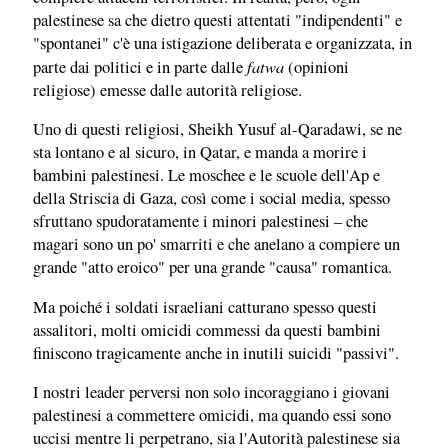
palestinese sa che dietro questi attentati "indipendenti" e
"spontanei" c'è una istigazione deliberata e organizzata, in
fatwa
parte dai politici e in parte dalle
(opinioni
religiose) emesse dalle autorità religiose.
Uno di questi religiosi, Sheikh Yusuf al-Qaradawi, se ne
sta lontano e al sicuro, in Qatar, e manda a morire i
bambini palestinesi. Le moschee e le scuole dell'Ap e
della Striscia di Gaza, così come i social media, spesso
sfruttano spudoratamente i minori palestinesi – che
magari sono un po' smarriti e che anelano a compiere un
grande "atto eroico" per una grande "causa" romantica.
Ma poiché i soldati israeliani catturano spesso questi
assalitori, molti omicidi commessi da questi bambini
finiscono tragicamente anche in inutili suicidi "passivi".
I nostri leader perversi non solo incoraggiano i giovani
palestinesi a commettere omicidi, ma quando essi sono
uccisi mentre li perpetrano, sia l'Autorità palestinese sia