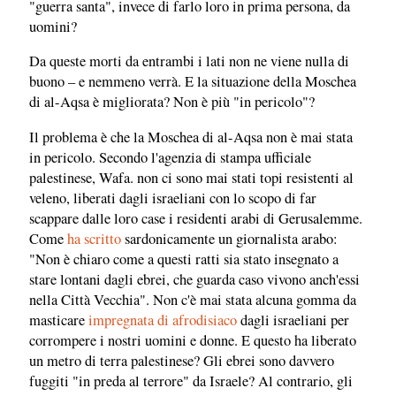
"guerra santa", invece di farlo loro in prima persona, da
uomini?
Da queste morti da entrambi i lati non ne viene nulla di
buono – e nemmeno verrà. E la situazione della Moschea
di al-Aqsa è migliorata? Non è più "in pericolo"?
Il problema è che la Moschea di al-Aqsa non è mai stata
in pericolo. Secondo l'agenzia di stampa ufficiale
palestinese, Wafa. non ci sono mai stati topi resistenti al
veleno, liberati dagli israeliani con lo scopo di far
scappare dalle loro case i residenti arabi di Gerusalemme.
Come
ha scritto
sardonicamente un giornalista arabo:
"Non è chiaro come a questi ratti sia stato insegnato a
stare lontani dagli ebrei, che guarda caso vivono anch'essi
nella Città Vecchia". Non c'è mai stata alcuna gomma da
masticare
impregnata di afrodisiaco
dagli israeliani per
corrompere i nostri uomini e donne. E questo ha liberato
un metro di terra palestinese? Gli ebrei sono davvero
fuggiti "in preda al terrore" da Israele? Al contrario, gli