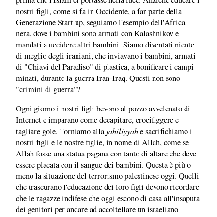
prima che l'Islam ci portasse nella luce. Anziché educare i
nostri figli, come si fa in Occidente, a far parte della
Generazione Start up, seguiamo l'esempio dell'Africa
nera, dove i bambini sono armati con Kalashnikov e
mandati a uccidere altri bambini. Siamo diventati niente
di meglio degli iraniani, che inviavano i bambini, armati
di "Chiavi del Paradiso" di plastica, a bonificare i campi
minati, durante la guerra Iran-Iraq. Questi non sono
"crimini di guerra"?
Ogni giorno i nostri figli bevono al pozzo avvelenato di
Internet e imparano come decapitare, crocifiggere e
jahiliyyah
tagliare gole. Torniamo alla
e sacrifichiamo i
nostri figli e le nostre figlie, in nome di Allah, come se
Allah fosse una statua pagana con tanto di altare che deve
essere placata con il sangue dei bambini. Questa è più o
meno la situazione del terrorismo palestinese oggi. Quelli
che trascurano l'educazione dei loro figli devono ricordare
che le ragazze indifese che oggi escono di casa all'insaputa
dei genitori per andare ad accoltellare un israeliano