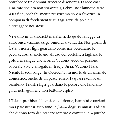
potrebbero un domani arrecare disonore alla loro casa.
Una tale società non spaventa gli ebrei né chiunque altro.
Alla fine, probabilmente riusciremo solo a favorire la
comparsa di fondamentalisti tagliatori di gole e a
distruggere noi stessi.
Viviamo in una società malata, nella quale la legge di
autoconservazione esige omicidi e vendetta. Nei giorni di
festa, i nostri figli guardano come noi uccidiamo le
pecore, così si abituano all'uso dei coltelli, a tagliare le
gole e al sangue che scorre. Vedono video di persone
bruciate vive e affogate in Iraq e Siria. Vedono l'Isis.
Niente li sconvolge. In Occidente, la morte di un animale
domestico, anche di un pesce rosso, fa quasi svenire un
bambino. I nostri figli guardano le pecore che lanciano
gridi nell'agonia, e non battono ciglio.
L'Islam proibisce l'uccisione di donne, bambini e anziani,
fatwa
ma i palestinesi ascoltano le
degli islamisti radicali
che dicono loro di uccidere sempre e comunque – purché