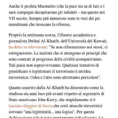
Anche il profeta Maometto (che la pace sia su di lui) e i
suoi compagni decapitarono gli infedeli – ma questo nel
VII secolo. Sempre più numerose sono le voci dei pii
musulmani che invocano la riforma.
Proprio la settimana scorsa, l'illustre accademica e
giornalista Ibtihal Al-Khatib, dell'Università del Kuwait,
ha detto in televisione
: "Se non riformeremo noi stessi, ci
estingueremo. Le nazioni che si attengono ai principi che
sono contrati al progresso della civiltà scompariranno.
Tali paesi non sopravvivranno. Qualsiasi tentativo di
giustificare o legittimare il terrorismo è un'idea
terroristica: l'idea e l'atto sono altrettanto pericolosi".
Quanto asserito dalla Al-Khatib ha dimostrato come la
studiosa sia anni luce più avanti rispetto al segretario di
Stato americano John Kerry, che stupidamente si è
lasciato sfuggire di bocca
che certi attacchi terroristici
avevano "una legittimità... una logica". Per questa
dichiarazione egli è stato apertamente ridicolizzato. Le