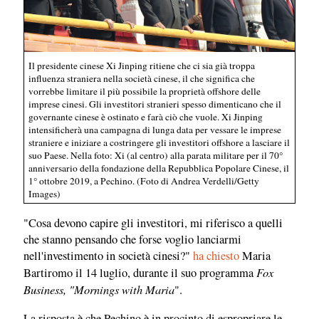
Il presidente cinese Xi Jinping ritiene che ci sia già troppa
influenza straniera nella società cinese, il che significa che
vorrebbe limitare il più possibile la proprietà offshore delle
imprese cinesi. Gli investitori stranieri spesso dimenticano che il
governante cinese è ostinato e farà ciò che vuole. Xi Jinping
intensificherà una campagna di lunga data per vessare le imprese
straniere e iniziare a costringere gli investitori offshore a lasciare il
suo Paese. Nella foto: Xi (al centro) alla parata militare per il 70°
anniversario della fondazione della Repubblica Popolare Cinese, il
1° ottobre 2019, a Pechino. (Foto di Andrea Verdelli/Getty
Images)
"Cosa devono capire gli investitori, mi riferisco a quelli
che stanno pensando che forse voglio lanciarmi
nell'investimento in società cinesi?"
ha chiesto
Maria
Fox
Bartiromo il 14 luglio, durante il suo programma
Business, "Mornings with Maria
".
La risposta è che Pechino è in procinto di espropriare le