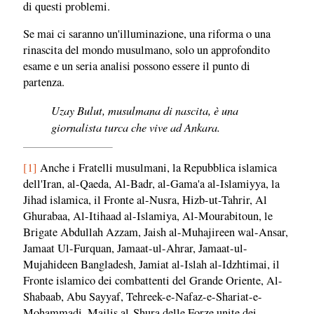
di questi problemi.
Se mai ci saranno un'illuminazione, una riforma o una
rinascita del mondo musulmano, solo un approfondito
esame e un seria analisi possono essere il punto di
partenza.
Uzay Bulut, musulmana di nascita, è una
giornalista turca che vive ad Ankara.
[1]
Anche i Fratelli musulmani, la Repubblica islamica
dell'Iran, al-Qaeda, Al-Badr, al-Gama'a al-Islamiyya, la
Jihad islamica, il Fronte al-Nusra, Hizb-ut-Tahrir, Al
Ghurabaa, Al-Itihaad al-Islamiya, Al-Mourabitoun, le
Brigate Abdullah Azzam, Jaish al-Muhajireen wal-Ansar,
Jamaat Ul-Furquan, Jamaat-ul-Ahrar, Jamaat-ul-
Mujahideen Bangladesh, Jamiat al-Islah al-Idzhtimai, il
Fronte islamico dei combattenti del Grande Oriente, Al-
Shabaab, Abu Sayyaf, Tehreek-e-Nafaz-e-Shariat-e-
Mohammadi, Majlis al-Shura delle Forze unite dei