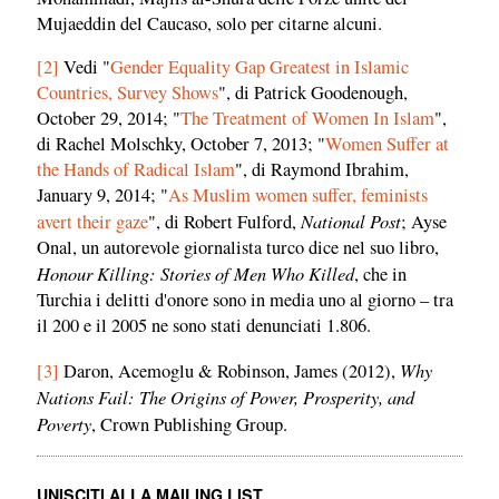
Mujaeddin del Caucaso, solo per citarne alcuni.
[2]
Vedi "
Gender Equality Gap Greatest in Islamic
Countries, Survey Shows
", di Patrick Goodenough,
October 29, 2014; "
The Treatment of Women In Islam
",
di Rachel Molschky, October 7, 2013; "
Women Suffer at
the Hands of Radical Islam
", di Raymond Ibrahim,
January 9, 2014; "
As Muslim women suffer, feminists
National Post
avert their gaze
", di Robert Fulford,
; Ayse
Onal, un autorevole giornalista turco dice nel suo libro,
Honour Killing: Stories of Men Who Killed
, che in
Turchia i delitti d'onore sono in media uno al giorno – tra
il 200 e il 2005 ne sono stati denunciati 1.806.
Why
[3]
Daron, Acemoglu & Robinson, James (2012),
Nations Fail: The Origins of Power, Prosperity, and
Poverty
, Crown Publishing Group.
UNISCITI ALLA MAILING LIST