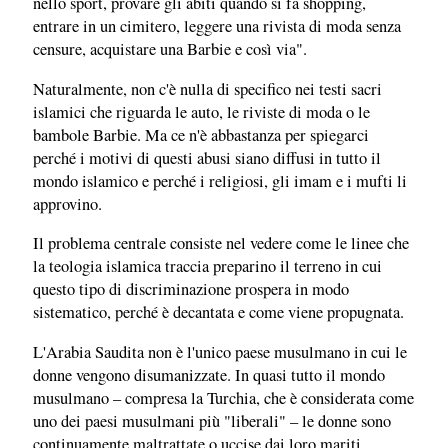
nello sport, provare gli abiti quando si fa shopping,
entrare in un cimitero, leggere una rivista di moda senza
censure, acquistare una Barbie e così via".
Naturalmente, non c'è nulla di specifico nei testi sacri
islamici che riguarda le auto, le riviste di moda o le
bambole Barbie. Ma ce n'è abbastanza per spiegarci
perché i motivi di questi abusi siano diffusi in tutto il
mondo islamico e perché i religiosi, gli imam e i mufti li
approvino.
Il problema centrale consiste nel vedere come le linee che
la teologia islamica traccia preparino il terreno in cui
questo tipo di discriminazione prospera in modo
sistematico, perché è decantata e come viene propugnata.
L'Arabia Saudita non è l'unico paese musulmano in cui le
donne vengono disumanizzate. In quasi tutto il mondo
musulmano – compresa la Turchia, che è considerata come
uno dei paesi musulmani più "liberali" – le donne sono
continuamente maltrattate o uccise dai loro mariti,