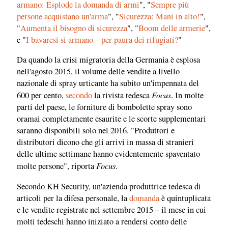
armano: Esplode la domanda di armi
", "
Sempre più
persone acquistano un'arma
", "
Sicurezza: Mani in alto!
",
"
Aumenta il bisogno di sicurezza
", "
Boom delle armerie
",
e "
I bavaresi si armano – per paura dei rifugiati?
"
Da quando la crisi migratoria della Germania è esplosa
nell'agosto 2015, il volume delle vendite a livello
nazionale di spray urticante ha subito un'impennata del
Focus
600 per cento,
secondo
la rivista tedesca
. In molte
parti del paese, le forniture di bombolette spray sono
oramai completamente esaurite e le scorte supplementari
saranno disponibili solo nel 2016. "Produttori e
distributori dicono che gli arrivi in massa di stranieri
delle ultime settimane hanno evidentemente spaventato
Focus
molte persone", riporta
.
Secondo KH Security, un'azienda produttrice tedesca di
articoli per la difesa personale, la
domanda
è quintuplicata
e le vendite registrate nel settembre 2015 – il mese in cui
molti tedeschi hanno iniziato a rendersi conto delle