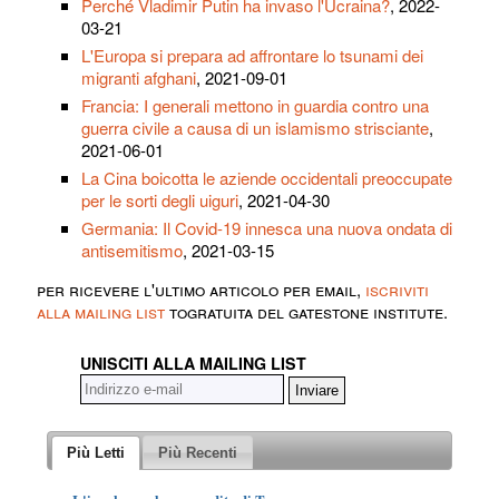
Perché Vladimir Putin ha invaso l'Ucraina?
, 2022-
03-21
L'Europa si prepara ad affrontare lo tsunami dei
migranti afghani
, 2021-09-01
Francia: I generali mettono in guardia contro una
guerra civile a causa di un islamismo strisciante
,
2021-06-01
La Cina boicotta le aziende occidentali preoccupate
per le sorti degli uiguri
, 2021-04-30
Germania: Il Covid-19 innesca una nuova ondata di
antisemitismo
, 2021-03-15
per ricevere l'ultimo articolo per email,
iscriviti
alla mailing list
togratuita del gatestone institute.
UNISCITI ALLA MAILING LIST
Più Letti
Più Recenti