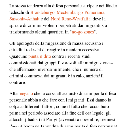
La stessa tendenza alla difesa personale si ripete nei länder
tedeschi di
Brandeburgo
,
Meclemburgo-Pomerania
,
Sassonia-Anhalt
e del
Nord Reno-Westfalia
, dove la
spirale di crimini violenti perpetrati dai migranti sta
trasformando alcuni quartieri in "
no-go zones
".
Gli apologeti della migrazione di massa accusano i
cittadini tedeschi di reagire in maniera eccessiva.
Qualcuno
punta il dito
contro i recenti studi –
commissionati dai gruppi favorevoli all'immigrazione –
che affermano, inverosimilmente, che il numero di
crimini commessi dai migranti è in calo, anziché il
contrario.
Altri
negano
che la corsa all'acquisto di armi per la difesa
personale abbia a che fare con i migranti. Essi danno la
colpa a differenti fattori, come il fatto che faccia buio
prima nel periodo associato alla fine dell'ora legale, gli
attacchi jihadisti di Parigi (avvenuti a novembre, tre mesi
dopo
il boom nella vendita di armi per la difesa personale)