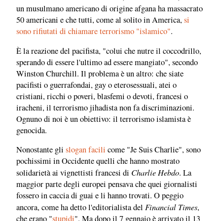
un musulmano americano di origine afgana ha massacrato
50 americani e che tutti, come al solito in America,
si
sono rifiutati di chiamare terrorismo "islamico"
.
È la reazione del pacifista, "colui che nutre il coccodrillo,
sperando di essere l'ultimo ad essere mangiato", secondo
Winston Churchill. Il problema è un altro: che siate
pacifisti o guerrafondai, gay o eterosessuali, atei o
cristiani, ricchi o poveri, blasfemi o devoti, francesi o
iracheni, il terrorismo jihadista non fa discriminazioni.
Ognuno di noi è un obiettivo: il terrorismo islamista è
genocida.
Nonostante gli
slogan facili
come "Je Suis Charlie", sono
pochissimi in Occidente quelli che hanno mostrato
Charlie Hebdo
solidarietà ai vignettisti francesi di
. La
maggior parte degli europei pensava che quei giornalisti
fossero in caccia di guai e li hanno trovati. O peggio
Financial Times
ancora, come ha detto l'editorialista del
,
che erano "
stupidi
". Ma dopo il 7 gennaio è arrivato il 13