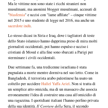
Ma le vittime non sono state i ricchi stranieri non
musulmani, ma anonimi blogger musulmani, accusati di
"
blasfemia
" e uccisi con "lame affilate" – cinque vittime
nel 2015 e uno studente di legge nel 2016, ma anche un
sacerdote indù
.
Lo stesso dicasi in Siria e Iraq, dove i tagliatori di teste
dello Stato islamico hanno dapprima preso di mira molti
giornalisti occidentali, poi hanno espulso e ucciso i
cristiani di Mosul e alla fine sono sbarcati a Parigi per
sterminare i civili occidentali.
Due settimane fa, una tredicenne israeliana è stata
pugnalata a morte mentre dormiva nel suo letto. Come in
Bangladesh, il terrorista arabo palestinese ha usato un
coltello per uccidere
Hallel Yaffa Ariel
. Non si tratta di
un semplice atto omicida, ma di un massacro che associa
erroneamente l'idea di costruire una casa all'omicidio di
una ragazzina. I quotidiani italiani l'hanno perfino privata
Il Corriere della
della sua identità.
Sera, il secondo