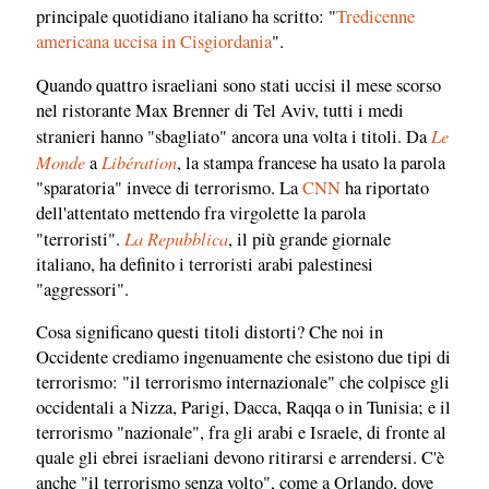
principale quotidiano italiano ha scritto: "
Tredicenne
americana uccisa in Cisgiordania
".
Quando quattro israeliani sono stati uccisi il mese scorso
nel ristorante Max Brenner di Tel Aviv, tutti i medi
Le
stranieri hanno "sbagliato" ancora una volta i titoli. Da
Monde
Libération
a
, la stampa francese ha usato la parola
"sparatoria" invece di terrorismo. La
CNN
ha riportato
dell'attentato mettendo fra virgolette la parola
La Repubblica
"terroristi".
, il più grande giornale
italiano, ha definito i terroristi arabi palestinesi
"aggressori".
Cosa significano questi titoli distorti? Che noi in
Occidente crediamo ingenuamente che esistono due tipi di
terrorismo: "il terrorismo internazionale" che colpisce gli
occidentali a Nizza, Parigi, Dacca, Raqqa o in Tunisia; e il
terrorismo "nazionale", fra gli arabi e Israele, di fronte al
quale gli ebrei israeliani devono ritirarsi e arrendersi. C'è
anche "il terrorismo senza volto", come a Orlando, dove