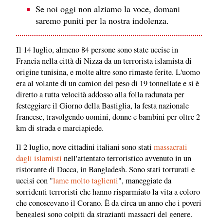
Se noi oggi non alziamo la voce, domani
saremo puniti per la nostra indolenza.
Il 14 luglio, almeno 84 persone sono state uccise in
Francia nella città di Nizza da un terrorista islamista di
origine tunisina, e molte altre sono rimaste ferite. L'uomo
era al volante di un camion del peso di 19 tonnellate e si è
diretto a tutta velocità addosso alla folla radunata per
festeggiare il Giorno della Bastiglia, la festa nazionale
francese, travolgendo uomini, donne e bambini per oltre 2
km di strada e marciapiede.
Il 2 luglio, nove cittadini italiani sono stati
massacrati
dagli islamisti
nell'attentato terroristico avvenuto in un
ristorante di Dacca, in Bangladesh. Sono stati torturati e
uccisi con "
lame molto taglienti
", maneggiate da
sorridenti terroristi che hanno risparmiato la vita a coloro
che conoscevano il Corano. È da circa un anno che i poveri
bengalesi sono colpiti da strazianti massacri del genere.