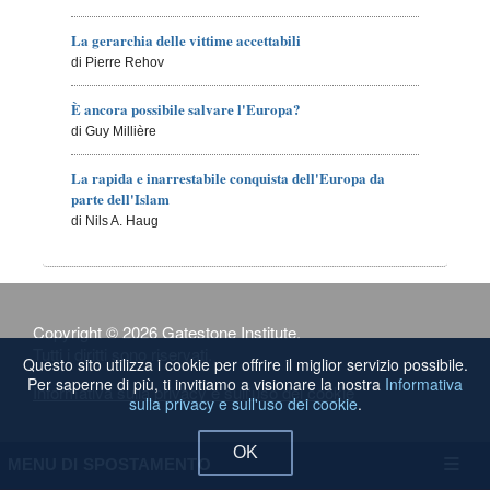
La gerarchia delle vittime accettabili
di Pierre Rehov
È ancora possibile salvare l'Europa?
di Guy Millière
La rapida e inarrestabile conquista dell'Europa da
parte dell'Islam
di Nils A. Haug
Copyright © 2026 Gatestone Institute.
Tutti i diritti sono riservati.
Questo sito utilizza i cookie per offrire il miglior servizio possibile.
Per saperne di più, ti invitiamo a visionare la nostra
Informativa
Informativa sulla privacy e sull'uso dei cookie
sulla privacy e sull'uso dei cookie
.
OK
MENU DI SPOSTAMENTO