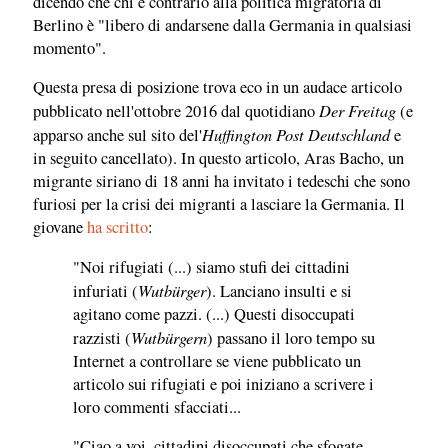
dicendo che chi è contrario alla politica migratoria di
Berlino è "libero di andarsene dalla Germania in qualsiasi
momento".
Questa presa di posizione trova eco in un audace articolo
Der Freitag
pubblicato nell'ottobre 2016 dal quotidiano
(e
Huffington Post Deutschland
apparso anche sul sito del'
e
in seguito cancellato). In questo articolo, Aras Bacho, un
migrante siriano di 18 anni ha invitato i tedeschi che sono
furiosi per la crisi dei migranti a lasciare la Germania. Il
giovane
ha scritto
:
"Noi rifugiati (...) siamo stufi dei cittadini
Wutbürger
infuriati (
). Lanciano insulti e si
agitano come pazzi. (...) Questi disoccupati
Wutbürgern
razzisti (
) passano il loro tempo su
Internet a controllare se viene pubblicato un
articolo sui rifugiati e poi iniziano a scrivere i
loro commenti sfacciati...
"Ciao a voi, cittadini disoccupati che sfogate