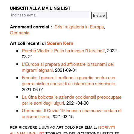
UNISCITI ALLA MAILING LIST
Argomenti correlati:
Crisi migratoria in Europa
,
Germania
Articoli recenti di
Soeren Kern
Perché Vladimir Putin ha invaso l'Ucraina?
, 2022-
03-21
L'Europa si prepara ad affrontare lo tsunami dei
migranti afghani
, 2021-09-01
Francia: I generali mettono in guardia contro una
guerra civile a causa di un islamismo strisciante
,
2021-06-01
La Cina boicotta le aziende occidentali preoccupate
per le sorti degli uiguri
, 2021-04-30
Germania: Il Covid-19 innesca una nuova ondata di
antisemitismo
, 2021-03-15
per ricevere l'ultimo articolo per email,
iscriviti
alla mailing list
togratuita del gatestone institute.