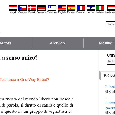
العربية
Čeština
Dansk
Deutsch
Ελληνικά
English
Español
Français
עברית
Italiano
Nederlan
Autori
Archivio
Mailing 
UNI
a a senso unico?
Più Let
 Tolerance a One-Way Street?
L'incu
di Kha
ra rivista del mondo libero non riesce a
L'ulti
 di parola, il diritto di satira e quello di
govern
si questo da un gruppo di vignettisti e
di Kha