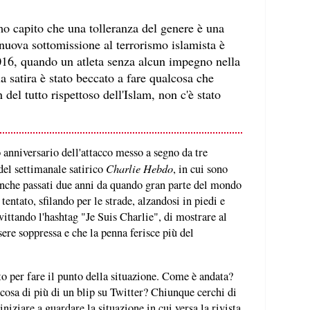
mo capito che una tolleranza del genere è una
nuova sottomissione al terrorismo islamista è
2016, quando un atleta senza alcun impegno nella
la satira è stato beccato a fare qualcosa che
del tutto rispettoso dell'Islam, non c'è stato
o anniversario dell'attacco messo a segno da tre
Charlie Hebdo
del settimanale satirico
, in cui sono
anche passati due anni da quando gran parte del mondo
tentato, sfilando per le strade, alzandosi in piedi e
ittando l'hashtag "Je Suis Charlie", di mostrare al
ere soppressa e che la penna ferisce più del
o per fare il punto della situazione. Come è andata?
cosa di più di un blip su Twitter? Chiunque cerchi di
iziare a guardare la situazione in cui versa la rivista