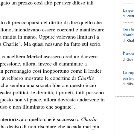
gato un prezzo così alto per aver difeso tali
La ger
di Pie
o di preoccuparsi del diritto di dire quello che
iono, intendevano essere coerenti e manifestare
Turchi
d'ombr
na matita in mano. Oppure volevano limitarsi a
di Kha
 Charlie". Ma quasi nessuno ha fatto sul serio.
È anco
a cancelliera Merkel avessero creduto davvero
di Guy 
espressione, allora, invece di camminare a
 un personaggio così inopportuno come il leader
La rap
avrebbero mostrato le copertine di
Charlie
parte 
 che sembra una società libera e questo è ciò
di Nils
der politici, le divinità, i profeti, tutti possono
 questo non vi piace, allora dovreste andarvene in
tuso e non illuminato che sognate".
nteriorizzato quello che è successo a
Charlie
a ha deciso di non rischiare che accada mai più