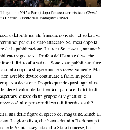
'11 gennaio 2015 a Parigi dopo l'attacco terroristico a
Charlie
 Suis Charlie". (Fonte dell'immagine: Olivier
ssere del settimanale francese consiste nel vedere se
"crimine" per cui è stato attaccato. Sei mesi dopo la
tore della pubblicazione, Laurent Sourisseau, annunciò
licato vignette sul Profeta dell'Islam e disse che
feso il diritto alla satira". Sono state pubblicate altre
o subito dopo la strage e anche successivamente. Ma
e non avrebbe dovuto continuare a farlo. In pochi
per questa decisione. Proprio quando quasi ogni altra
endere i valori della libertà di parola e il diritto di
 aspettarsi questo da un gruppo di vignettisti e
ezzo così alto per aver difeso tali libertà da soli?
cità, una delle figure di spicco del magazine, Zineb El
ista. La giornalista, che è stata definita "la donna più
a che le è stata assegnata dallo Stato francese, ha