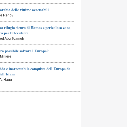
archia delle vittime accettabili
rre Rehov
a: rifugio sicuro di Hamas e pericolosa zona
a per l'Occidente
led Abu Toameh
ra possibile salvare l'Europa?
Millière
ida e inarrestabile conquista dell'Europa da
dell'Islam
 A. Haug