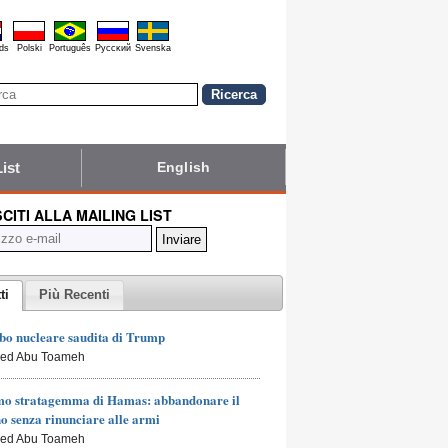
ds
Polski
Português
Pyccĸий
Svenska
List
English
SCITI ALLA MAILING LIST
ti
Più Recenti
bo nucleare saudita di Trump
led Abu Toameh
mo stratagemma di Hamas: abbandonare il
o senza rinunciare alle armi
led Abu Toameh