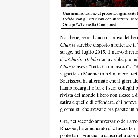
Una manifestazione di protesta organizzata l
Hebdo
, con gli striscioni con su scritto "Je
Ortelpa/Wikimedia Commons)
Non bene, se un banco di prova del bene
Charlie
sarebbe disposto a reiterare il 
strage, nel luglio 2015, il nuovo diret
Charlie Hebdo
che
non avrebbe più pubb
Charlie
aveva "fatto il suo lavoro" e "di
vignette su Maometto nel numero uscit
Sourisseau ha affermato che il giornal
hanno redarguito lui e i suoi colleghi 
rivista del mondo libero non riesce a dif
satira e quello di offendere, chi poteva
giornalisti che avevano già pagato un pr
Ora, nel secondo anniversario dell'atro
Rhazoui, ha annunciato che lascia la riv
protetta di Francia" a causa della scort