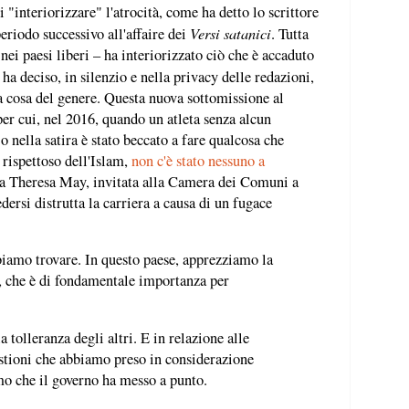
 "interiorizzare" l'atrocità, come ha detto lo scrittore
Versi satanici
riodo successivo all'affaire dei
. Tutta
nei paesi liberi – ha interiorizzato ciò che è accaduto
ha deciso, in silenzio e nella privacy delle redazioni,
a cosa del genere. Questa nuova sottomissione al
per cui, nel 2016, quando un atleta senza alcun
o nella satira è stato beccato a fare qualcosa che
 rispettoso dell'Islam,
non c'è stato nessuno a
ca Theresa May, invitata alla Camera dei Comuni a
edersi distrutta la carriera a causa di un fugace
iamo trovare. In questo paese, apprezziamo la
a, che è di fondamentale importanza per
tolleranza degli altri. E in relazione alle
estioni che abbiamo preso in considerazione
smo che il governo ha messo a punto.