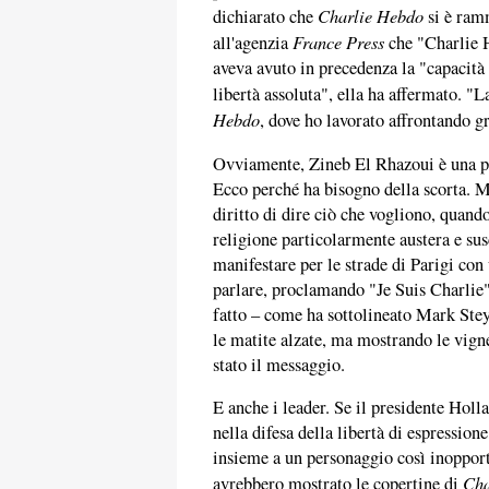
Charlie Hebdo
dichiarato che
si è ramm
France Press
all'agenzia
che "Charlie H
aveva avuto in precedenza la "capacità 
libertà assoluta", ella ha affermato. "
Hebdo
, dove ho lavorato affrontando g
Ovviamente, Zineb El Rhazoui è una pe
Ecco perché ha bisogno della scorta. M
diritto di dire ciò che vogliono, quan
religione particolarmente austera e sus
manifestare per le strade di Parigi co
parlare, proclamando "Je Suis Charlie".
fatto – come ha sottolineato Mark Stey
le matite alzate, ma mostrando le vign
stato il messaggio.
E anche i leader. Se il presidente Holl
nella difesa della libertà di espression
insieme a un personaggio così inoppo
Cha
avrebbero mostrato le copertine di