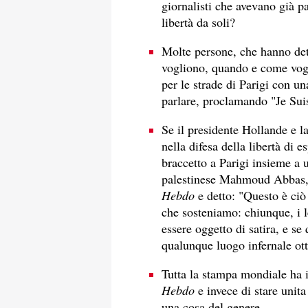
giornalisti che avevano già pa
libertà da soli?
Molte persone, che hanno dett
vogliono, quando e come vogl
per le strade di Parigi con u
parlare, proclamando "Je Suis
Se il presidente Hollande e l
nella difesa della libertà di 
braccetto a Parigi insieme a
palestinese Mahmoud Abbas, 
Hebdo
e detto: "Questo è ciò
che sosteniamo: chiunque, i lea
essere oggetto di satira, e se
qualunque luogo infernale ot
Tutta la stampa mondiale ha i
Hebdo
e invece di stare unit
una cosa del genere.