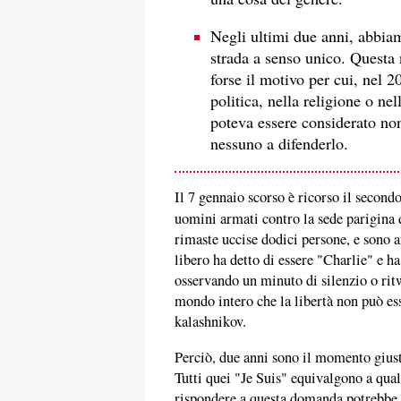
Negli ultimi due anni, abbia
strada a senso unico. Questa 
forse il motivo per cui, nel 
politica, nella religione o nel
poteva essere considerato non 
nessuno a difenderlo.
Il 7 gennaio scorso è ricorso il second
uomini armati contro la sede parigina 
rimaste uccise dodici persone, e sono 
libero ha detto di essere "Charlie" e ha 
osservando un minuto di silenzio o ritw
mondo intero che la libertà non può ess
kalashnikov.
Perciò, due anni sono il momento giust
Tutti quei "Je Suis" equivalgono a qual
rispondere a questa domanda potrebbe in