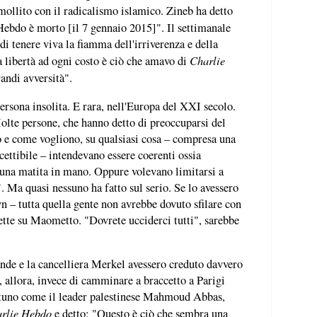
ollito con il radicalismo islamico. Zineb ha detto
ebdo è morto [il 7 gennaio 2015]". Il settimanale
di tenere viva la fiamma dell'irriverenza e della
Charlie
La libertà ad ogni costo è ciò che amavo di
randi avversità".
rsona insolita. E rara, nell'Europa del XXI secolo.
olte persone, che hanno detto di preoccuparsi del
do e come vogliono, su qualsiasi cosa – compresa una
cettibile – intendevano essere coerenti ossia
n una matita in mano. Oppure volevano limitarsi a
 Ma quasi nessuno ha fatto sul serio. Se lo avessero
n – tutta quella gente non avrebbe dovuto sfilare con
ette su Maometto. "Dovrete ucciderci tutti", sarebbe
ande e la cancelliera Merkel avessero creduto davvero
e, allora, invece di camminare a braccetto a Parigi
rtuno come il leader palestinese Mahmoud Abbas,
rlie Hebdo
e detto: "Questo è ciò che sembra una