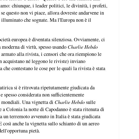
amo: chiunque, i leader politici, le divinità, i profeti,
e se questo non vi piace, allora dovreste andarvene in
 illuminato che sognate. Ma l'Europa non è il
società europea è diventata silenziosa. Ovviamente, ci
Charlie Hebdo
ea moderna di virtù, spesso usando
armato alla rivista, i censori che ora riempiono le
n acquistano né leggono le riviste) inviano
che contestano le cose per le quali la rivista è stata
tirica si è ritrovata ripetutamente giudicata da
 e spesso considerata non sufficientemente
Charlie Hebdo
i mondiali. Una vignetta di
sulle
e a Colonia la notte di Capodanno è stata ritenuta di
 a un terremoto avvenuto in Italia è stata giudicata
 così anche la vignetta sullo schianto di un aereo
dell'opportuna pietà.