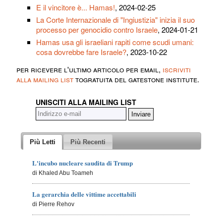
E il vincitore è... Hamas!
, 2024-02-25
La Corte Internazionale di "Ingiustizia" inizia il suo
processo per genocidio contro Israele
, 2024-01-21
Hamas usa gli israeliani rapiti come scudi umani:
cosa dovrebbe fare Israele?
, 2023-10-22
per ricevere l'ultimo articolo per email,
iscriviti
alla mailing list
togratuita del gatestone institute.
UNISCITI ALLA MAILING LIST
Più Letti
Più Recenti
L'incubo nucleare saudita di Trump
di Khaled Abu Toameh
La gerarchia delle vittime accettabili
di Pierre Rehov