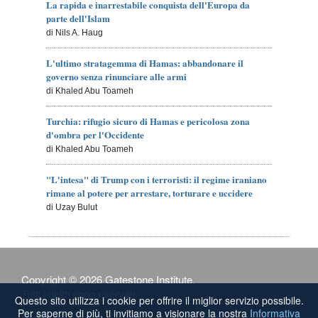
La rapida e inarrestabile conquista dell'Europa da
parte dell'Islam
di Nils A. Haug
L'ultimo stratagemma di Hamas: abbandonare il
governo senza rinunciare alle armi
di Khaled Abu Toameh
Turchia: rifugio sicuro di Hamas e pericolosa zona
d'ombra per l'Occidente
di Khaled Abu Toameh
"L'intesa" di Trump con i terroristi: il regime iraniano
rimane al potere per arrestare, torturare e uccidere
di Uzay Bulut
Copyright © 2026 Gatestone Institute.
Tutti i diritti sono riservati.
Questo sito utilizza i cookie per offrire il miglior servizio possibile.
Per saperne di più, ti invitiamo a visionare la nostra
Informativa