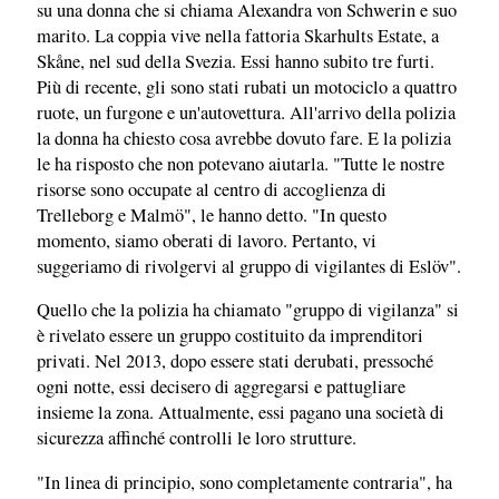
su una donna che si chiama Alexandra von Schwerin e suo
marito. La coppia vive nella fattoria Skarhults Estate, a
Skåne, nel sud della Svezia. Essi hanno subito tre furti.
Più di recente, gli sono stati rubati un motociclo a quattro
ruote, un furgone e un'autovettura. All'arrivo della polizia
la donna ha chiesto cosa avrebbe dovuto fare. E la polizia
le ha risposto che non potevano aiutarla. "Tutte le nostre
risorse sono occupate al centro di accoglienza di
Trelleborg e Malmö", le hanno detto. "In questo
momento, siamo oberati di lavoro. Pertanto, vi
suggeriamo di rivolgervi al gruppo di vigilantes di Eslöv".
Quello che la polizia ha chiamato "gruppo di vigilanza" si
è rivelato essere un gruppo costituito da imprenditori
privati. Nel 2013, dopo essere stati derubati, pressoché
ogni notte, essi decisero di aggregarsi e pattugliare
insieme la zona. Attualmente, essi pagano una società di
sicurezza affinché controlli le loro strutture.
"In linea di principio, sono completamente contraria", ha