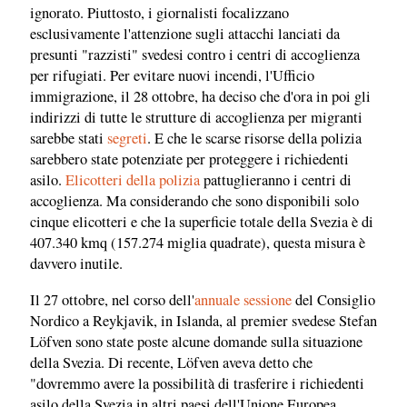
ignorato. Piuttosto, i giornalisti focalizzano
esclusivamente l'attenzione sugli attacchi lanciati da
presunti "razzisti" svedesi contro i centri di accoglienza
per rifugiati. Per evitare nuovi incendi, l'Ufficio
immigrazione, il 28 ottobre, ha deciso che d'ora in poi gli
indirizzi di tutte le strutture di accoglienza per migranti
sarebbe stati
segreti
. E che le scarse risorse della polizia
sarebbero state potenziate per proteggere i richiedenti
asilo.
Elicotteri della polizia
pattuglieranno i centri di
accoglienza. Ma considerando che sono disponibili solo
cinque elicotteri e che la superficie totale della Svezia è di
407.340 kmq (157.274 miglia quadrate), questa misura è
davvero inutile.
Il 27 ottobre, nel corso dell'
annuale sessione
del Consiglio
Nordico a Reykjavik, in Islanda, al premier svedese Stefan
Löfven sono state poste alcune domande sulla situazione
della Svezia. Di recente, Löfven aveva detto che
"dovremmo avere la possibilità di trasferire i richiedenti
asilo della Svezia in altri paesi dell'Unione Europea.