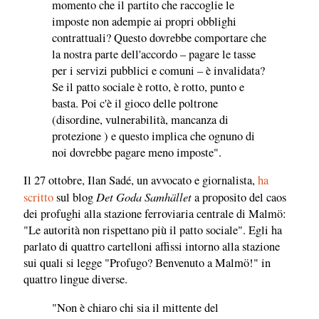
momento che il partito che raccoglie le
imposte non adempie ai propri obblighi
contrattuali? Questo dovrebbe comportare che
la nostra parte dell'accordo – pagare le tasse
per i servizi pubblici e comuni – è invalidata?
Se il patto sociale è rotto, è rotto, punto e
basta. Poi c'è il gioco delle poltrone
(disordine, vulnerabilità, mancanza di
protezione ) e questo implica che ognuno di
noi dovrebbe pagare meno imposte".
Il 27 ottobre, Ilan Sadé, un avvocato e giornalista,
ha
Det Goda Samhället
scritto
sul blog
a proposito del caos
dei profughi alla stazione ferroviaria centrale di Malmö:
"Le autorità non rispettano più il patto sociale". Egli ha
parlato di quattro cartelloni affissi intorno alla stazione
sui quali si legge "Profugo? Benvenuto a Malmö!" in
quattro lingue diverse.
"Non è chiaro chi sia il mittente del