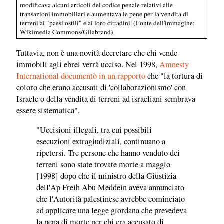
modificava alcuni articoli del codice penale relativi alle
transazioni immobiliari e aumentava le pene per la vendita di
terreni ai "paesi ostili" e ai loro cittadini. (Fonte dell'immagine:
Wikimedia Commons/Gilabrand)
Tuttavia, non è una novità decretare che chi vende
immobili agli ebrei verrà ucciso. Nel 1998,
Amnesty
International documentò in un rapporto
che "la tortura di
coloro che erano accusati di 'collaborazionismo' con
Israele o della vendita di terreni ad israeliani sembrava
essere sistematica".
"Uccisioni illegali, tra cui possibili
esecuzioni extragiudiziali, continuano a
ripetersi. Tre persone che hanno venduto dei
terreni sono state trovate morte a maggio
[1998] dopo che il ministro della Giustizia
dell'Ap Freih Abu Meddein aveva annunciato
che l'Autorità palestinese avrebbe cominciato
ad applicare una legge giordana che prevedeva
la pena di morte per chi era accusato di